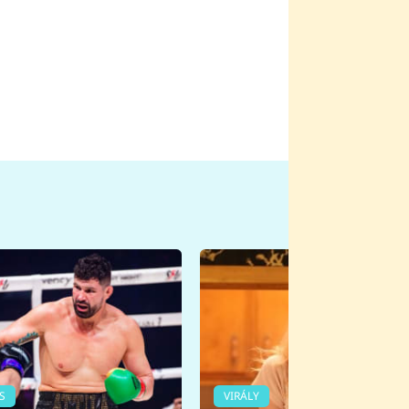
S
VIRÁLY