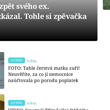
zpět svého ex.
zkázal. Tohle si zpěvačka
EXTRÉM
FOTO: Tahle čerstvá matka zuří!
Neuvěříte, za co jí nemocnice
naúčtovala po porodu poplatek
EXTRÉM