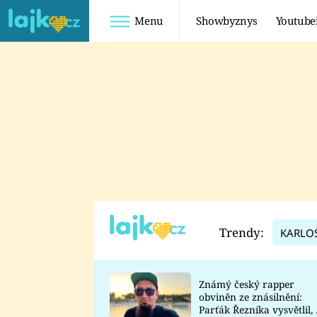
Menu
Showbyznys
Youtube
Youtuberky
Youtubeři
SHOPAHOLICADEL
FATTYPILLOW
ANNA ŠULC
FREESCOOT
SUGAR DENNY
ADAM KAJUMI
LADUŠKA
TADEÁŠ KUBĚNKA
DOMINIKA
DATEL
Trendy:
KARLO
MYSLIVCOVÁ
Známý český rapper
obviněn ze znásilnění:
Parťák Řezníka vysvětlil, 