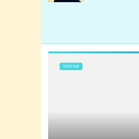
se v Plzni stalo
TOPSTAR