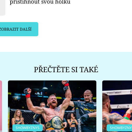
přistihnout svou holku
ZOBRAZIT DALŠÍ
PŘEČTĚTE SI TAKÉ
SHOWBYZNYS
SHOWBYZNY