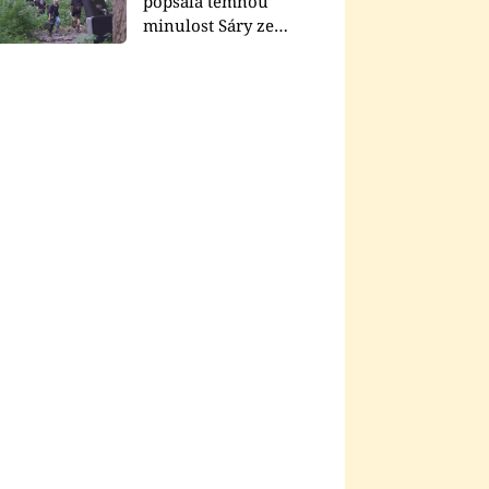
popsala temnou
minulost Sáry ze
seriálu Zákony vlka