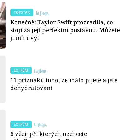
TOPSTAR
Konečně: Taylor Swift prozradila, co
stojí za její perfektní postavou. Můžete
ji mít i vy!
EXTRÉM
11 příznaků toho, že málo pijete a jste
dehydratovaní
EXTRÉM
6 věcí, při kterých nechcete