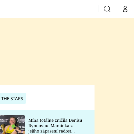
Vyhledávání
Můj 
Prima+
CNN Prima News
Prima Fresh
Prima Living
Prima Zoom
 THE STARS
Prima Lajk
Mína totálně zničila Denisu
Ryndovou. Maminka z
Sledujte nás
jejího zápasení radost