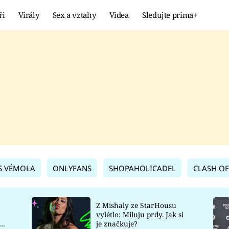
ři
Virály
Sex a vztahy
Videa
Sledujte prima+
Showbyznys
Extrém
VIRÁLY
KURIOZITY
VIDEA
KVÍZY
S VÉMOLA
ONLYFANS
SHOPAHOLICADEL
CLASH OF
Z Mishaly ze StarHousu
vylétlo: Miluju prdy. Jak si
co
je značkuje?