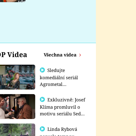
nemá
P Videa
Všechna videa
Sledujte
komediální seriál
Agrometal
exkluzivně na
prima+
Exkluzivně: Josef
Klíma promluvil o
motivu seriálu Sedm
schodů k moci
Linda Rybová