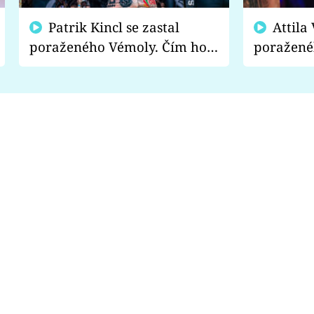
Patrik Kincl se zastal
Attila Végh podpořil
poraženého Vémoly. Čím ho
poražené
fanoušci naštvali?
chce radě
s vítězem