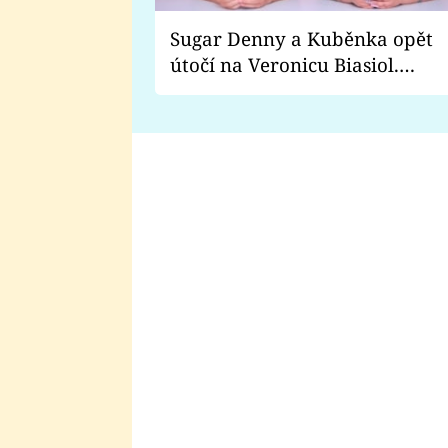
Sugar Denny a Kuběnka opět
útočí na Veronicu Biasiol.
Proč je podle nich falešná a
lže o své nevěře?