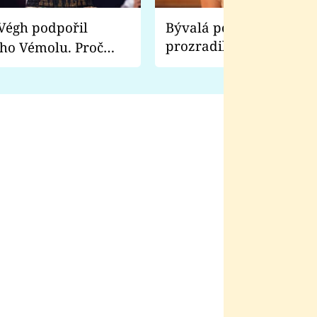
Bývalá pornoherečka
prozradila, co ji šokova
ho Vémolu. Proč
natáčení Euforie. Vážně
ji zápasit s ním než
bylo drsnější než hanba
 Kinclem?
filmy?