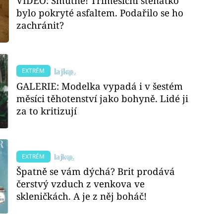
VIDEO: Smutné! Tříměsíční štěňátko
bylo pokryté asfaltem. Podařilo se ho
zachránit?
EXTRÉM
GALERIE: Modelka vypadá i v šestém
měsíci těhotenství jako bohyně. Lidé ji
za to kritizují
EXTRÉM
Špatně se vám dýchá? Brit prodává
čerstvý vzduch z venkova ve
skleničkách. A je z něj boháč!