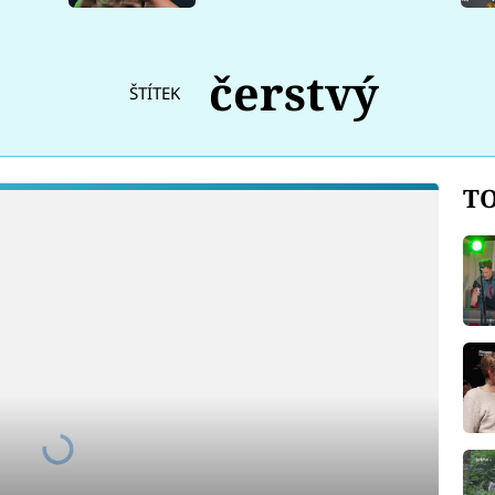
čerstvý
ŠTÍTEK
TO