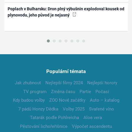
Poplach v Bulharsku: Dron plný výbušnin explodoval kousek od
plynovodu, jeho původ je nejasný
Populární témata
Jak zhubnout
Nejlepší filmy 2024
Nejlepší horory
TV program
Změna času
Partie
Počasí
Kdy budou volby
ZOO Nové začátky
Auto – katalog
7 pádů Honzy Dědka
Volby 2025
Svařené víno
Tatarák podle Pohlreicha
Aloe vera
Pěstování lichořeřišnice
Výpočet ascendentu