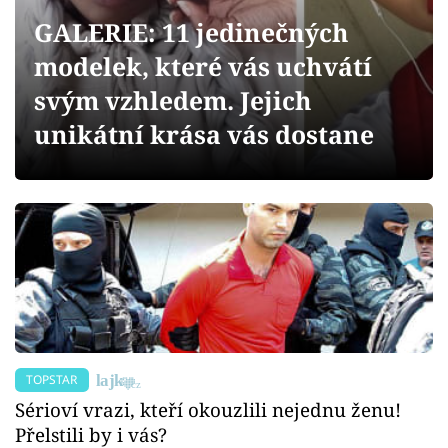
Sex a vztahy
GALERIE: 11 jedinečných
Videa
modelek, které vás uchvátí
svým vzhledem. Jejich
Sledujte prima+
unikátní krása vás dostane
Přihlášení
Sledujte nás
TOPSTAR
Sérioví vrazi, kteří okouzlili nejednu ženu!
Přelstili by i vás?