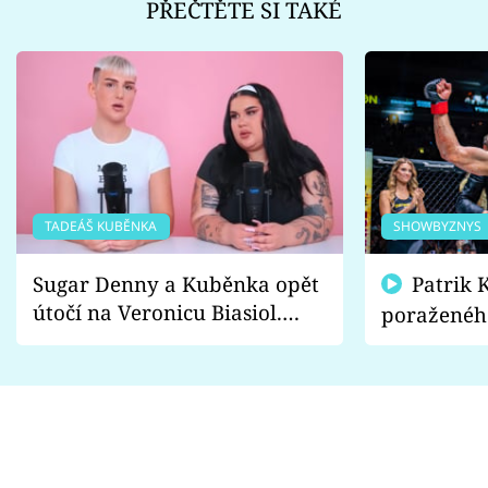
PŘEČTĚTE SI TAKÉ
TADEÁŠ KUBĚNKA
SHOWBYZNYS
Sugar Denny a Kuběnka opět
Patrik Kincl se zastal
útočí na Veronicu Biasiol.
poraženéh
Proč je podle nich falešná a
fanoušci n
lže o své nevěře?