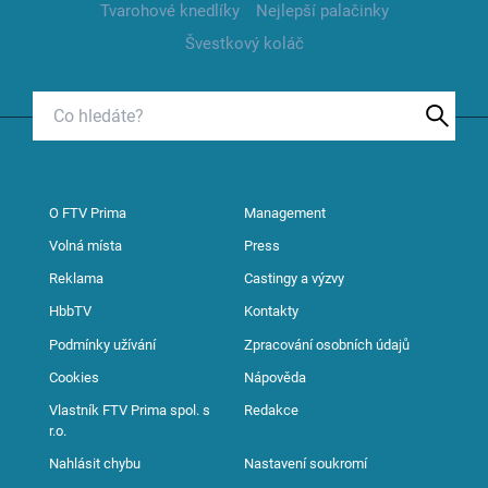
Tvarohové knedlíky
Nejlepší palačinky
Švestkový koláč
O FTV Prima
Management
Volná místa
Press
Reklama
Castingy a výzvy
HbbTV
Kontakty
Podmínky užívání
Zpracování osobních údajů
Cookies
Nápověda
Vlastník FTV Prima spol. s
Redakce
r.o.
Nahlásit chybu
Nastavení soukromí