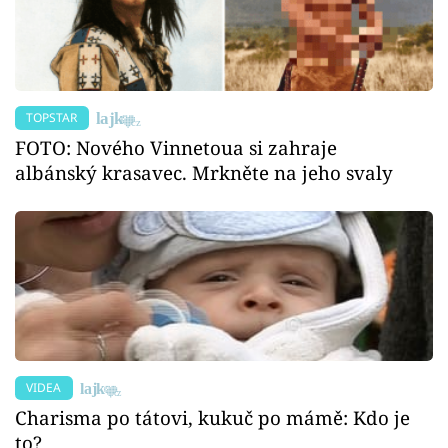
TOPSTAR
FOTO: Nového Vinnetoua si zahraje
albánský krasavec. Mrkněte na jeho svaly
VIDEA
Charisma po tátovi, kukuč po mámě: Kdo je
to?