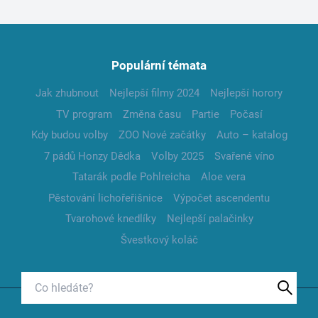
Populární témata
Jak zhubnout
Nejlepší filmy 2024
Nejlepší horory
TV program
Změna času
Partie
Počasí
Kdy budou volby
ZOO Nové začátky
Auto – katalog
7 pádů Honzy Dědka
Volby 2025
Svařené víno
Tatarák podle Pohlreicha
Aloe vera
Pěstování lichořeřišnice
Výpočet ascendentu
Tvarohové knedlíky
Nejlepší palačinky
Švestkový koláč