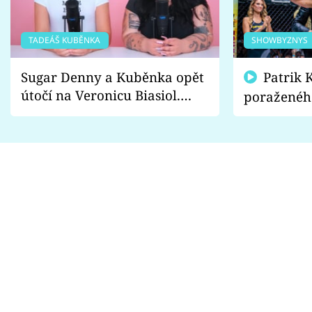
TADEÁŠ KUBĚNKA
SHOWBYZNYS
Sugar Denny a Kuběnka opět
Patrik Kincl se zastal
útočí na Veronicu Biasiol.
poraženéh
Proč je podle nich falešná a
fanoušci n
lže o své nevěře?