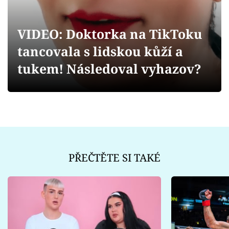
Sex a vztahy
Videa
VIDEO: Doktorka na TikToku
tancovala s lidskou kůží a
Sledujte prima+
tukem! Následoval vyhazov?
Přihlášení
Sledujte nás
PŘEČTĚTE SI TAKÉ