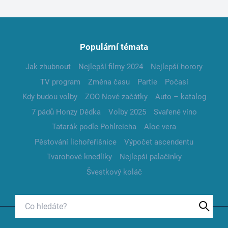
Populární témata
Jak zhubnout
Nejlepší filmy 2024
Nejlepší horory
TV program
Změna času
Partie
Počasí
Kdy budou volby
ZOO Nové začátky
Auto – katalog
7 pádů Honzy Dědka
Volby 2025
Svařené víno
Tatarák podle Pohlreicha
Aloe vera
Pěstování lichořeřišnice
Výpočet ascendentu
Tvarohové knedlíky
Nejlepší palačinky
Švestkový koláč