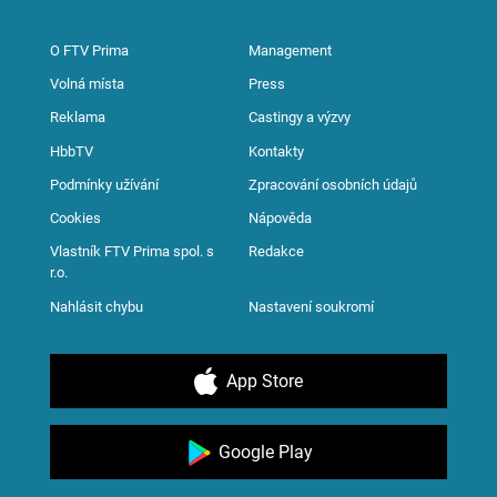
O FTV Prima
Management
Volná místa
Press
Reklama
Castingy a výzvy
HbbTV
Kontakty
Podmínky užívání
Zpracování osobních údajů
Cookies
Nápověda
Vlastník FTV Prima spol. s
Redakce
r.o.
Nahlásit chybu
Nastavení soukromí
App Store
Google Play