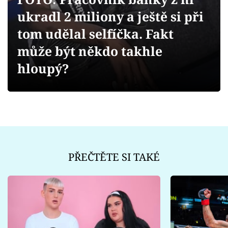
Sex a vztahy
ukradl 2 miliony a ještě si při
Videa
tom udělal selfíčka. Fakt
může být někdo takhle
Sledujte prima+
hloupý?
Přihlášení
Sledujte nás
PŘEČTĚTE SI TAKÉ