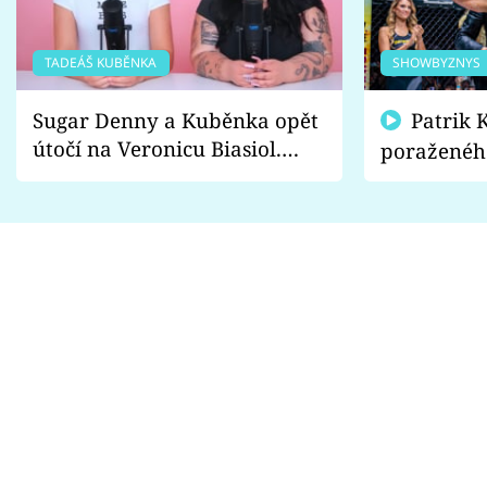
TADEÁŠ KUBĚNKA
SHOWBYZNYS
Sugar Denny a Kuběnka opět
Patrik Kincl se zastal
útočí na Veronicu Biasiol.
poraženéh
Proč je podle nich falešná a
fanoušci n
lže o své nevěře?