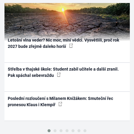
Letošní vlna veder? Nic moc, míní vědci. Vysvětlili, proč rok
2027 bude zřejmě daleko horší
Střelba v thajské škole: Student zabil učitele a další zranil.
Pak spáchal sebevraždu
Poslední rozloučení s Milanem Knížákem: Smuteční řec
pronesou Klaus i Klempíř