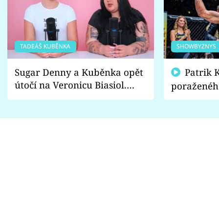
TADEÁŠ KUBĚNKA
SHOWBYZNYS
Sugar Denny a Kuběnka opět
Patrik Kincl se zastal
útočí na Veronicu Biasiol.
poraženéh
Proč je podle nich falešná a
fanoušci n
lže o své nevěře?