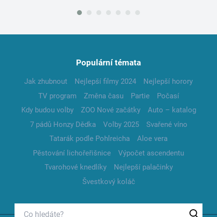
Populární témata
Jak zhubnout
Nejlepší filmy 2024
Nejlepší horory
TV program
Změna času
Partie
Počasí
Kdy budou volby
ZOO Nové začátky
Auto – katalog
7 pádů Honzy Dědka
Volby 2025
Svařené víno
Tatarák podle Pohlreicha
Aloe vera
Pěstování lichořeřišnice
Výpočet ascendentu
Tvarohové knedlíky
Nejlepší palačinky
Švestkový koláč