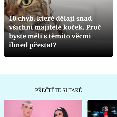
Sex a vztahy
Videa
10 chyb, které dělají snad
všichni majitelé koček. Proč
Sledujte prima+
byste měli s těmito věcmi
Přihlášení
ihned přestat?
Sledujte nás
PŘEČTĚTE SI TAKÉ