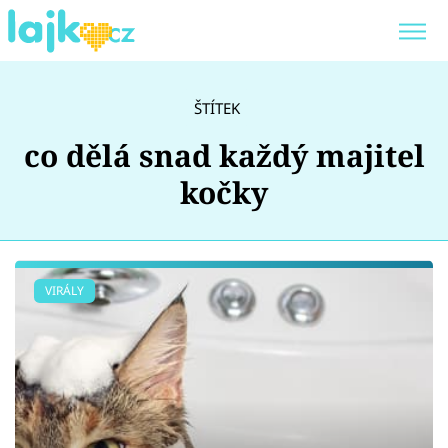
Trendy:
KARLOS VÉMOLA
ONLYFANS
ŠTÍTEK
SHOPAHOLICADEL
CLASH OF THE STARS
co dělá snad každý majitel
kočky
Témata
VIRÁLY
Showbyznys
Youtubeři
Virály