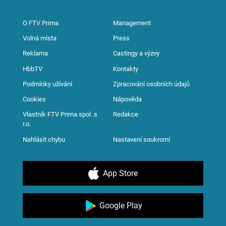
O FTV Prima
Management
Volná místa
Press
Reklama
Castingy a výzvy
HbbTV
Kontakty
Podmínky užívání
Zpracování osobních údajů
Cookies
Nápověda
Vlastník FTV Prima spol. s
Redakce
r.o.
Nahlásit chybu
Nastavení soukromí
App Store
Google Play