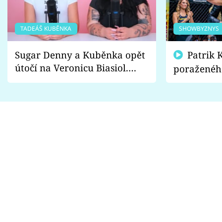
TADEÁŠ KUBĚNKA
SHOWBYZNYS
Sugar Denny a Kuběnka opět
Patrik Kincl se zastal
útočí na Veronicu Biasiol.
poraženéh
Proč je podle nich falešná a
fanoušci n
lže o své nevěře?