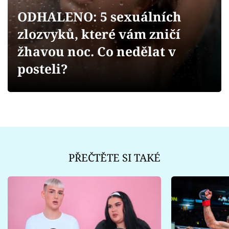
Sex a vztahy
ODHALENO: 5 sexuálních
Videa
zlozvyků, které vám zničí
žhavou noc. Co nedělat v
Sledujte prima+
posteli?
Přihlášení
Sledujte nás
PŘEČTĚTE SI TAKÉ