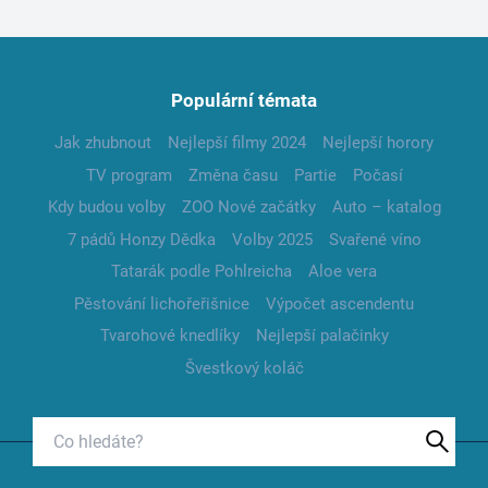
Populární témata
Jak zhubnout
Nejlepší filmy 2024
Nejlepší horory
TV program
Změna času
Partie
Počasí
Kdy budou volby
ZOO Nové začátky
Auto – katalog
7 pádů Honzy Dědka
Volby 2025
Svařené víno
Tatarák podle Pohlreicha
Aloe vera
Pěstování lichořeřišnice
Výpočet ascendentu
Tvarohové knedlíky
Nejlepší palačinky
Švestkový koláč