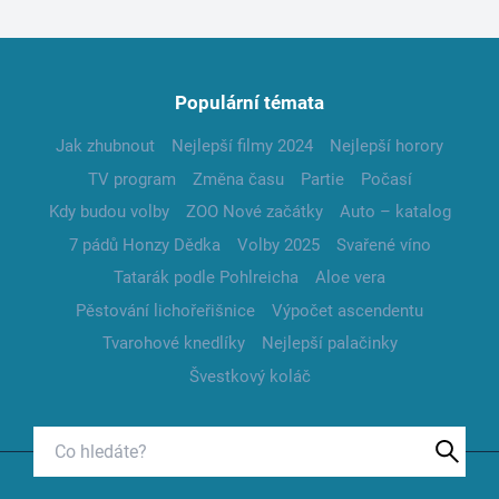
Populární témata
Jak zhubnout
Nejlepší filmy 2024
Nejlepší horory
TV program
Změna času
Partie
Počasí
Kdy budou volby
ZOO Nové začátky
Auto – katalog
7 pádů Honzy Dědka
Volby 2025
Svařené víno
Tatarák podle Pohlreicha
Aloe vera
Pěstování lichořeřišnice
Výpočet ascendentu
Tvarohové knedlíky
Nejlepší palačinky
Švestkový koláč