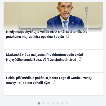
Nikdy nezpochybňujte voliče ANO, smál se Staněk. Dle
průzkumu mají za lídra opozice Babiše
Maďarská vláda má jasno: Prezidentem bude exšéf
Nejvyššího soudu Baka. Věří, že sjednotí národ
Peklo, píší média o požáru u jezera Lago di Garda. Prchají
stovky lidí, oblast zahalil dým