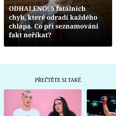
Sex a vztahy
ODHALENO: 5 fatálních
Videa
chyb, které odradí každého
chlapa. Co při seznamování
Sledujte prima+
fakt neříkat?
Přihlášení
Sledujte nás
PŘEČTĚTE SI TAKÉ