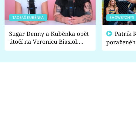
TADEÁŠ KUBĚNKA
SHOWBYZNYS
Sugar Denny a Kuběnka opět
Patrik Kincl se zastal
útočí na Veronicu Biasiol.
poraženéh
Proč je podle nich falešná a
fanoušci n
lže o své nevěře?