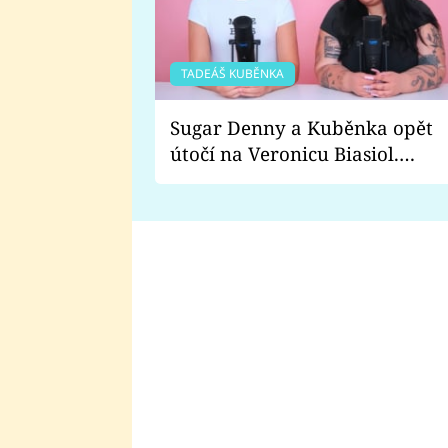
TADEÁŠ KUBĚNKA
Sugar Denny a Kuběnka opět
útočí na Veronicu Biasiol.
Proč je podle nich falešná a
lže o své nevěře?