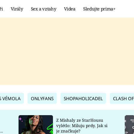
ři
Virály
Sex a vztahy
Videa
Sledujte prima+
Showbyznys
Extrém
VIRÁLY
KURIOZITY
VIDEA
KVÍZY
S VÉMOLA
ONLYFANS
SHOPAHOLICADEL
CLASH OF
Z Mishaly ze StarHousu
vylétlo: Miluju prdy. Jak si
co
je značkuje?