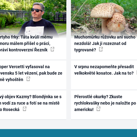
rtyho frky: Táta kvůli mému
Muchomůrku růžovku ani sucho
oru málem přišel o práci,
nezdolá! Jak ji rozeznat od
práví kontroverzní Řezník
tygrované?
per Vercetti vyfasoval na
V srpnu nezapomeňte přesadit
vensku 5 let vězení, pak bude ze
velkokvěté kosatce. Jak na to?
mě vyhoštěn
vý objev Kazmy? Blondýnka se s
Přerostlé okurky? Zkuste
 vodí za ruce a fotí se na místě
rychlokvašky nebo je naložte po
ko Rosecká
americku!