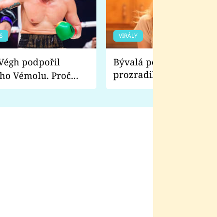
S
VIRÁLY
Bývalá pornoherečka
prozradila, co ji šokova
ho Vémolu. Proč
natáčení Euforie. Vážně
ji zápasit s ním než
bylo drsnější než hanba
 Kinclem?
filmy?