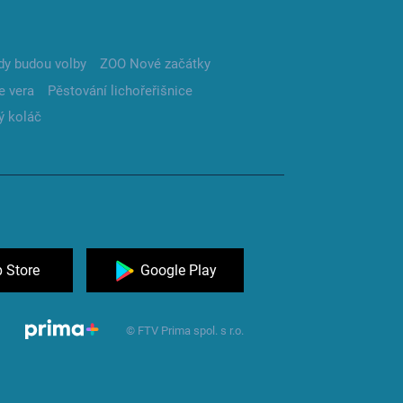
dy budou volby
ZOO Nové začátky
e vera
Pěstování lichořeřišnice
ý koláč
 Store
Google Play
© FTV Prima spol. s r.o.