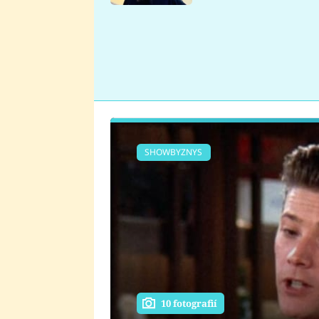
se v Plzni stalo
SHOWBYZNYS
10 fotografií