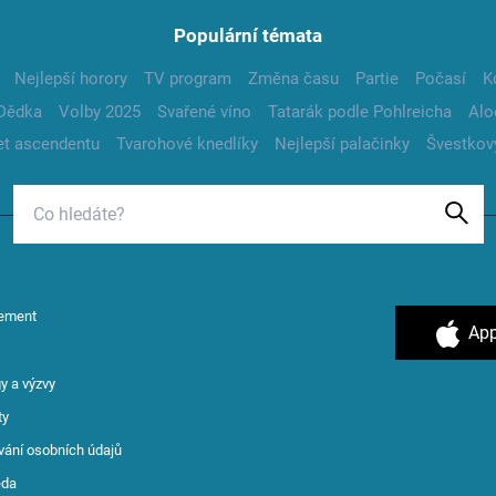
Populární témata
Nejlepší horory
TV program
Změna času
Partie
Počasí
K
Dědka
Volby 2025
Svařené víno
Tatarák podle Pohlreicha
Alo
t ascendentu
Tvarohové knedlíky
Nejlepší palačinky
Švestkov
ement
App
y a výzvy
ty
vání osobních údajů
ěda