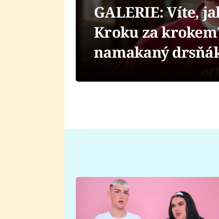
GALERIE: Víte, j
Kroku za krokem? 
namakaný drsňák