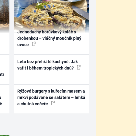
Jednoduchý borůvkový koláč s
drobenkou – vláčný moučník plný
ovoce
Léto bez přehřáté kuchyně. Jak
vařit i během tropických dnů?
atr
Rýžové burgery s kuřecím masem a
o
mrkví podávané se salátem – lehká
ně
a chutná večeře