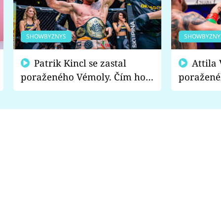
SHOWBYZNYS
SHOWBYZNY
Patrik Kincl se zastal
Attila Végh podpořil
poraženého Vémoly. Čím ho
poražené
fanoušci naštvali?
chce radě
s vítězem