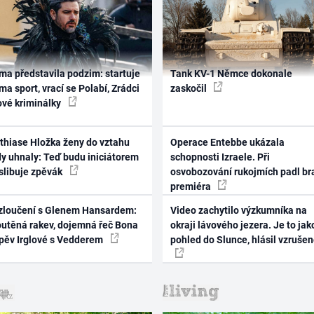
ma představila podzim: startuje
Tank KV-1 Němce dokonale
ma sport, vrací se Polabí, Zrádci
zaskočil
ové kriminálky
thiase Hložka ženy do vztahu
Operace Entebbe ukázala
dy uhnaly: Teď budu iniciátorem
schopnosti Izraele. Při
 slibuje zpěvák
osvobozování rukojmích padl br
premiéra
zloučení s Glenem Hansardem:
Video zachytilo výzkumníka na
outěná rakev, dojemná řeč Bona
okraji lávového jezera. Je to jak
zpěv Irglové s Vedderem
pohled do Slunce, hlásil vzruše