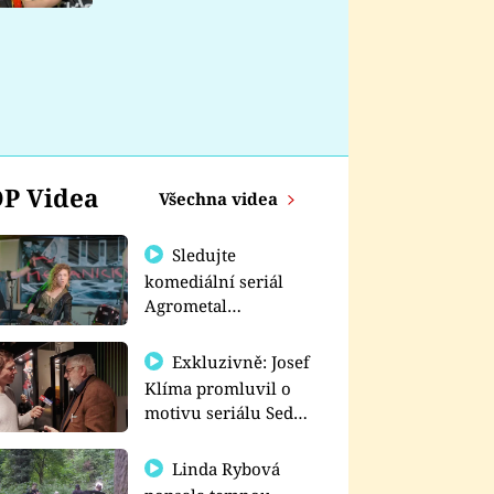
nemá
P Videa
Všechna videa
Sledujte
komediální seriál
Agrometal
exkluzivně na
prima+
Exkluzivně: Josef
Klíma promluvil o
motivu seriálu Sedm
schodů k moci
Linda Rybová