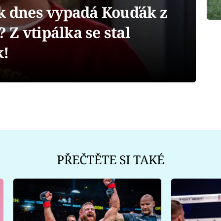
ak dnes vypadá Kouďák z
Z vtipálka se stal
!
PŘEČTĚTE SI TAKÉ