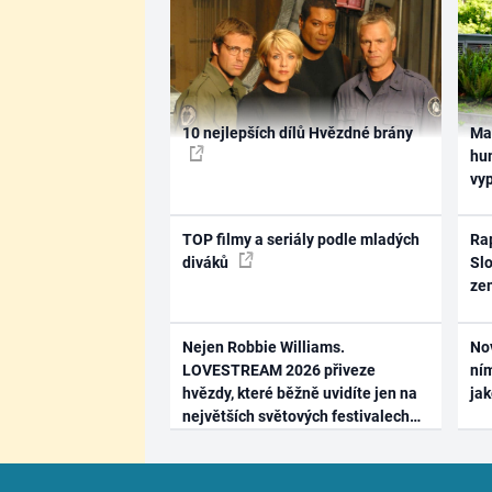
10 nejlepších dílů Hvězdné brány
Ma
hum
vy
TOP filmy a seriály podle mladých
Rap
diváků
Slo
ze
Nejen Robbie Williams.
No
LOVESTREAM 2026 přiveze
ním
hvězdy, které běžně uvidíte jen na
ja
největších světových festivalech