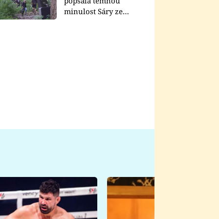
popsala temnou
minulost Sáry ze
seriálu Zákony vlka