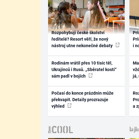
Rozpohybují české školství
Pri
ředitelé? Resort věří, že nový
Pri
nástroj utne nekonečné debaty
i n
Rodinám vrátil přes 10 tisíc těl,
Ma
Ukrajinců i Rusů. „Sběratel kostí“
vž
sám padl v bojích
já,
Počasí do konce prázdnin může
Ro
překvapit. Detaily prozrazuje
Pr
výhled
a 