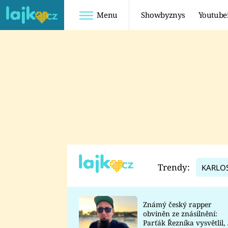
Menu
Showbyznys
Youtube
Youtuberky
Youtubeři
SHOPAHOLICADEL
FATTYPILLOW
ANNA ŠULC
FREESCOOT
SUGAR DENNY
ADAM KAJUMI
LADUŠKA
TADEÁŠ KUBĚNKA
DOMINIKA
DATEL
Trendy:
KARLO
MYSLIVCOVÁ
Známý český rapper
obviněn ze znásilnění:
Parťák Řezníka vysvětlil, 