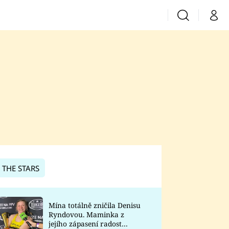
Vyhledávání
Můj 
Prima+
CNN Prima News
Prima Fresh
Prima Living
Prima Zoom
 THE STARS
Prima Lajk
Mína totálně zničila Denisu
Ryndovou. Maminka z
Sledujte nás
jejího zápasení radost