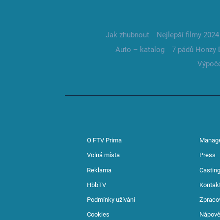
Jak zhubnout
Nejlepší filmy 2024
Auto – katalog
7 pádů Honzy 
Výpoče
O FTV Prima
Manag
Volná místa
Press
Reklama
Casting
HbbTV
Kontak
Podmínky užívání
Zpraco
Cookies
Nápov