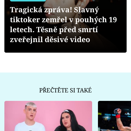
Sex a vztahy
Tragická zpráva! Slavný
Videa
tiktoker zemřel v pouhých 19
letech. Těsně před smrtí
Sledujte prima+
zveřejnil děsivé video
Přihlášení
Sledujte nás
PŘEČTĚTE SI TAKÉ