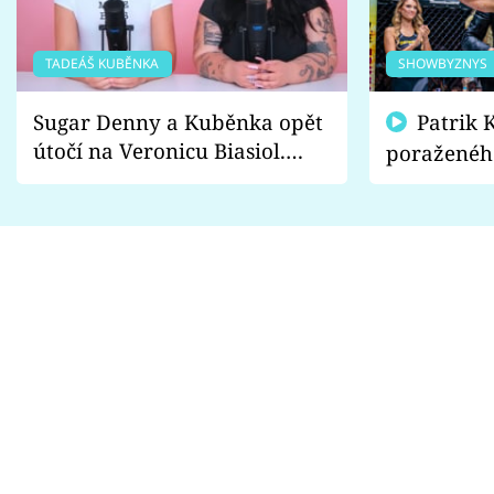
TADEÁŠ KUBĚNKA
SHOWBYZNYS
Sugar Denny a Kuběnka opět
Patrik Kincl se zastal
útočí na Veronicu Biasiol.
poraženéh
Proč je podle nich falešná a
fanoušci n
lže o své nevěře?