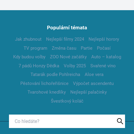
Populární témata
Jak zhubnout
Nejlepší filmy 2024
Nejlepší horory
TV program
Změna času
Partie
Počasí
Kdy budou volby
ZOO Nové začátky
Auto – katalog
7 pádů Honzy Dědka
Volby 2025
Svařené víno
Tatarák podle Pohlreicha
Aloe vera
Pěstování lichořeřišnice
Výpočet ascendentu
Tvarohové knedlíky
Nejlepší palačinky
Švestkový koláč