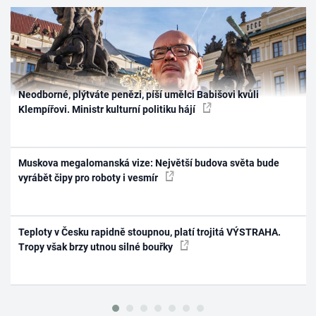
Neodborné, plýtváte penězi, píší umělci Babišovi kvůli
Klempířovi. Ministr kulturní politiku hájí
Muskova megalomanská vize: Největší budova světa bude
vyrábět čipy pro roboty i vesmír
Teploty v Česku rapidně stoupnou, platí trojitá VÝSTRAHA.
Tropy však brzy utnou silné bouřky