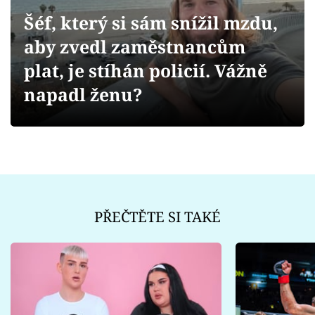
Sex a vztahy
Šéf, který si sám snížil mzdu,
Videa
aby zvedl zaměstnancům
plat, je stíhán policií. Vážně
Sledujte prima+
napadl ženu?
Přihlášení
Sledujte nás
PŘEČTĚTE SI TAKÉ