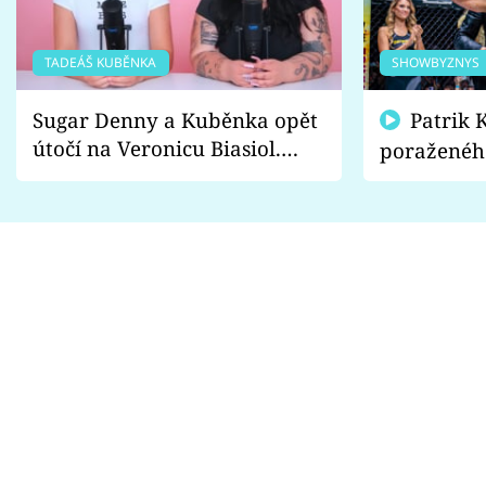
TADEÁŠ KUBĚNKA
SHOWBYZNYS
Sugar Denny a Kuběnka opět
Patrik Kincl se zastal
útočí na Veronicu Biasiol.
poraženéh
Proč je podle nich falešná a
fanoušci n
lže o své nevěře?