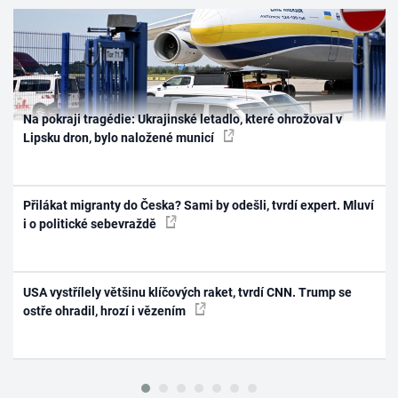
Na pokraji tragédie: Ukrajinské letadlo, které ohrožoval v
Lipsku dron, bylo naložené municí
Přilákat migranty do Česka? Sami by odešli, tvrdí expert. Mluví
i o politické sebevraždě
USA vystřílely většinu klíčových raket, tvrdí CNN. Trump se
ostře ohradil, hrozí i vězením