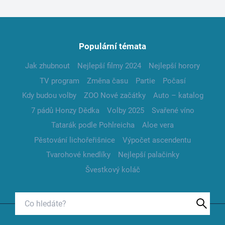
Populární témata
Jak zhubnout
Nejlepší filmy 2024
Nejlepší horory
TV program
Změna času
Partie
Počasí
Kdy budou volby
ZOO Nové začátky
Auto – katalog
7 pádů Honzy Dědka
Volby 2025
Svařené víno
Tatarák podle Pohlreicha
Aloe vera
Pěstování lichořeřišnice
Výpočet ascendentu
Tvarohové knedlíky
Nejlepší palačinky
Švestkový koláč