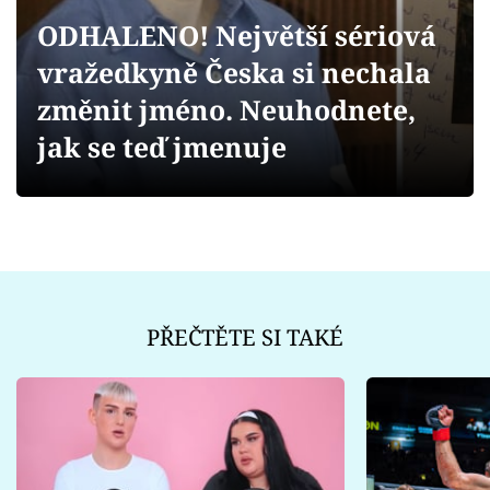
Sex a vztahy
ODHALENO! Největší sériová
Videa
vražedkyně Česka si nechala
změnit jméno. Neuhodnete,
Sledujte prima+
jak se teď jmenuje
Přihlášení
Sledujte nás
PŘEČTĚTE SI TAKÉ