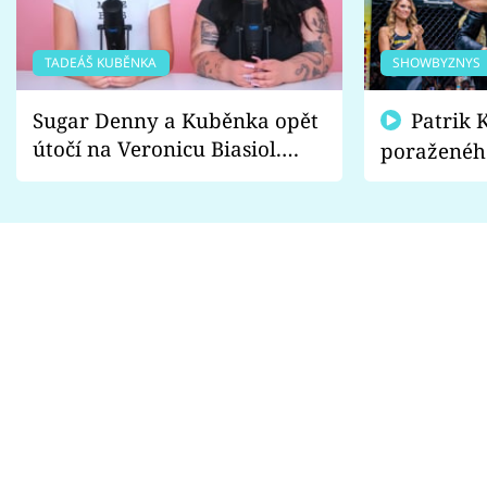
TADEÁŠ KUBĚNKA
SHOWBYZNYS
Sugar Denny a Kuběnka opět
Patrik Kincl se zastal
útočí na Veronicu Biasiol.
poraženéh
Proč je podle nich falešná a
fanoušci n
lže o své nevěře?