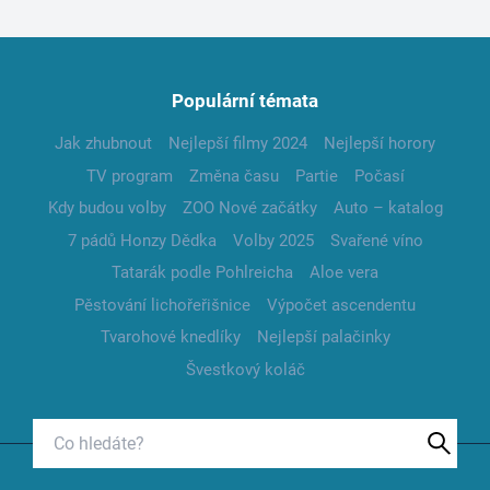
Populární témata
Jak zhubnout
Nejlepší filmy 2024
Nejlepší horory
TV program
Změna času
Partie
Počasí
Kdy budou volby
ZOO Nové začátky
Auto – katalog
7 pádů Honzy Dědka
Volby 2025
Svařené víno
Tatarák podle Pohlreicha
Aloe vera
Pěstování lichořeřišnice
Výpočet ascendentu
Tvarohové knedlíky
Nejlepší palačinky
Švestkový koláč