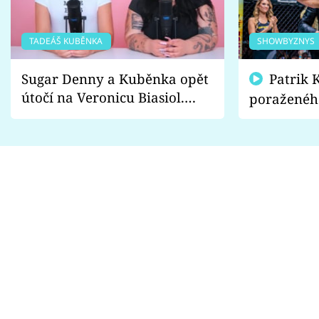
TADEÁŠ KUBĚNKA
SHOWBYZNYS
Sugar Denny a Kuběnka opět
Patrik Kincl se zastal
útočí na Veronicu Biasiol.
poraženéh
Proč je podle nich falešná a
fanoušci n
lže o své nevěře?