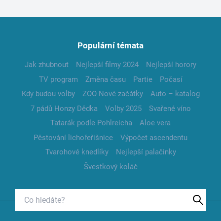
Populární témata
Jak zhubnout
Nejlepší filmy 2024
Nejlepší horory
TV program
Změna času
Partie
Počasí
Kdy budou volby
ZOO Nové začátky
Auto – katalog
7 pádů Honzy Dědka
Volby 2025
Svařené víno
Tatarák podle Pohlreicha
Aloe vera
Pěstování lichořeřišnice
Výpočet ascendentu
Tvarohové knedlíky
Nejlepší palačinky
Švestkový koláč