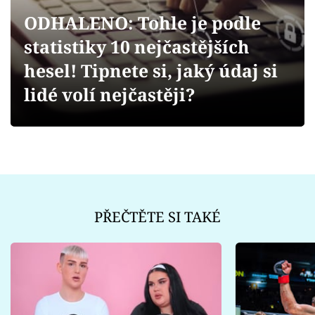
Sex a vztahy
ODHALENO: Tohle je podle
Videa
statistiky 10 nejčastějších
hesel! Tipnete si, jaký údaj si
Sledujte prima+
lidé volí nejčastěji?
Přihlášení
Sledujte nás
PŘEČTĚTE SI TAKÉ