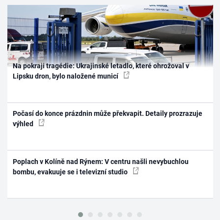
Na pokraji tragédie: Ukrajinské letadlo, které ohrožoval v
Lipsku dron, bylo naložené municí
Počasí do konce prázdnin může překvapit. Detaily prozrazuje
výhled
Poplach v Kolíně nad Rýnem: V centru našli nevybuchlou
bombu, evakuuje se i televizní studio