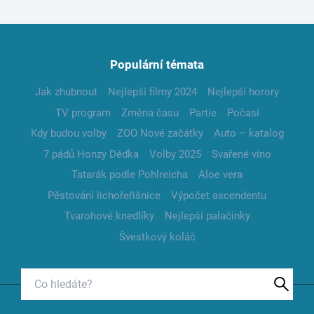
Populární témata
Jak zhubnout
Nejlepší filmy 2024
Nejlepší horory
TV program
Změna času
Partie
Počasí
Kdy budou volby
ZOO Nové začátky
Auto – katalog
7 pádů Honzy Dědka
Volby 2025
Svařené víno
Tatarák podle Pohlreicha
Aloe vera
Pěstování lichořeřišnice
Výpočet ascendentu
Tvarohové knedlíky
Nejlepší palačinky
Švestkový koláč