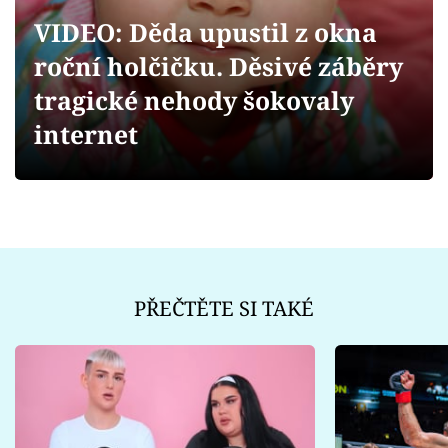
Sex a vztahy
VIDEO: Děda upustil z okna
Videa
roční holčičku. Děsivé záběry
tragické nehody šokovaly
Sledujte prima+
internet
Přihlášení
Sledujte nás
PŘEČTĚTE SI TAKÉ