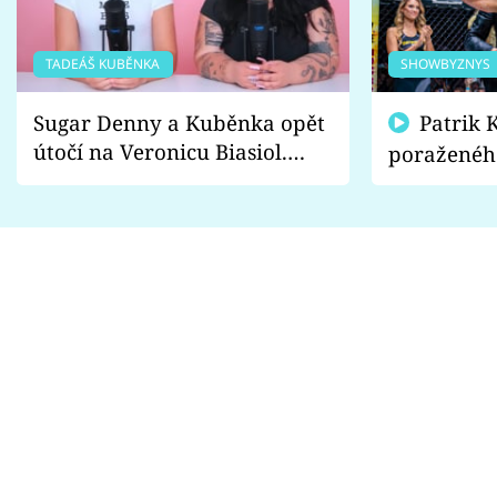
TADEÁŠ KUBĚNKA
SHOWBYZNYS
Sugar Denny a Kuběnka opět
Patrik Kincl se zastal
útočí na Veronicu Biasiol.
poraženéh
Proč je podle nich falešná a
fanoušci n
lže o své nevěře?