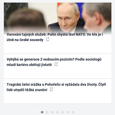
Varování tajných služeb: Putin chystá test NATO. Ve hře je i
útok na české sousedy
Vyhýbá se generace Z vedoucím pozicím? Podle sociologů
mladí kariéru obětují jistotě
Tragická čelní srážka u Pohořelic si vyžádala dva životy. Čtyři
lidé utrpěli těžká zranění