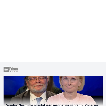
Vondra: Nesmíme působit jako magnet na migranty. Konečná