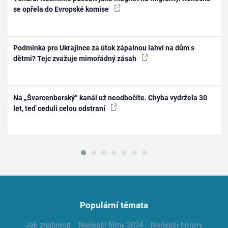
se opřela do Evropské komise
Podmínka pro Ukrajince za útok zápalnou lahví na dům s
dětmi? Tejc zvažuje mimořádný zásah
Na „Švarcenberský“ kanál už neodbočíte. Chyba vydržela 30
let, teď ceduli celou odstraní
Populární témata
Jak zhubnout
Nejlepší filmy 2024
Nejlepší horory