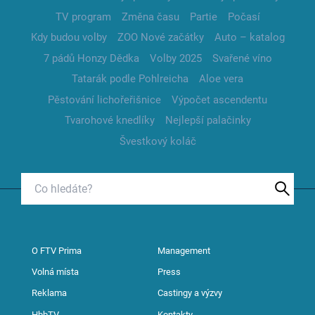
TV program
Změna času
Partie
Počasí
Kdy budou volby
ZOO Nové začátky
Auto – katalog
7 pádů Honzy Dědka
Volby 2025
Svařené víno
Tatarák podle Pohlreicha
Aloe vera
Pěstování lichořeřišnice
Výpočet ascendentu
Tvarohové knedlíky
Nejlepší palačinky
Švestkový koláč
O FTV Prima
Management
Volná místa
Press
Reklama
Castingy a výzvy
HbbTV
Kontakty