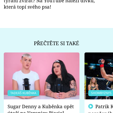
týrání zvířat? Na YouTube nalezl dívku,
která topí svého psa!
PŘEČTĚTE SI TAKÉ
TADEÁŠ KUBĚNKA
SHOWBYZNYS
Sugar Denny a Kuběnka opět
Patrik Kincl se zastal
útočí na Veronicu Biasiol.