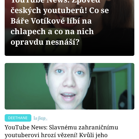
Sex a vztahy
českých youtuberů! Co se
Videa
Báře Votíkové líbí na
chlapech a co na nich
Sledujte prima+
opravdu nesnáší?
Přihlášení
Sledujte nás
DEETHANE
YouTube News: Slavnému zahraničnímu
youtuberovi hrozí vězení! Kvůli jeho