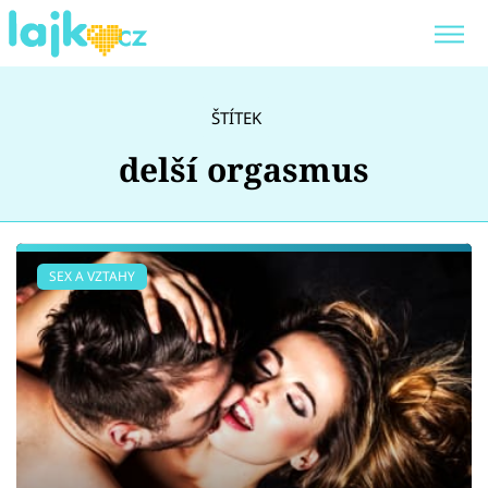
Trendy:
KARLOS VÉMOLA
ONLYFANS
ŠTÍTEK
SHOPAHOLICADEL
CLASH OF THE STARS
delší orgasmus
Témata
SEX A VZTAHY
Showbyznys
Youtubeři
Virály