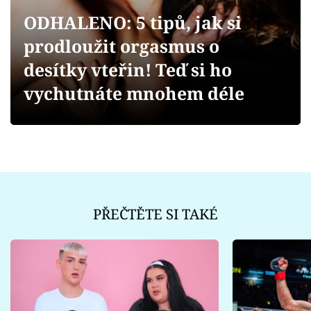
Sex a vztahy
ODHALENO: 5 tipů, jak si
Videa
prodloužit orgasmus o
desítky vteřin! Teď si ho
Sledujte prima+
vychutnáte mnohem déle
Přihlášení
Sledujte nás
PŘEČTĚTE SI TAKÉ