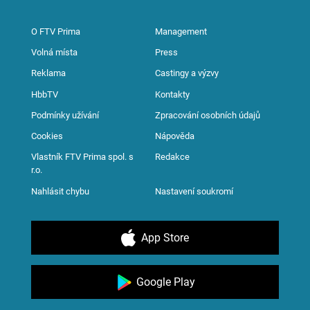
O FTV Prima
Management
Volná místa
Press
Reklama
Castingy a výzvy
HbbTV
Kontakty
Podmínky užívání
Zpracování osobních údajů
Cookies
Nápověda
Vlastník FTV Prima spol. s
Redakce
r.o.
Nahlásit chybu
Nastavení soukromí
App Store
Google Play