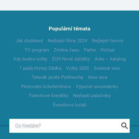
Populární témata
Jak zhubnout
Nejlepší filmy 2024
Nejlepší horory
TV program
Změna času
Partie
Počasí
Kdy budou volby
ZOO Nové začátky
Auto – katalog
7 pádů Honzy Dědka
Volby 2025
Svařené víno
Tatarák podle Pohlreicha
Aloe vera
Pěstování lichořeřišnice
Výpočet ascendentu
Tvarohové knedlíky
Nejlepší palačinky
Švestkový koláč