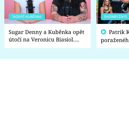
TADEÁŠ KUBĚNKA
SHOWBYZNYS
Sugar Denny a Kuběnka opět
Patrik Kincl se zastal
útočí na Veronicu Biasiol.
poraženéh
Proč je podle nich falešná a
fanoušci n
lže o své nevěře?