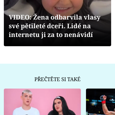
Sex a vztahy
Videa
VIDEO: Žena odbarvila vlasy
své pětileté dceři. Lidé na
Sledujte prima+
internetu ji za to nenávidí
Přihlášení
Sledujte nás
PŘEČTĚTE SI TAKÉ