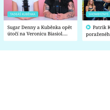
TADEÁŠ KUBĚNKA
SHOWBYZNYS
Sugar Denny a Kuběnka opět
Patrik Kincl se zastal
útočí na Veronicu Biasiol.
poraženéh
Proč je podle nich falešná a
fanoušci n
lže o své nevěře?