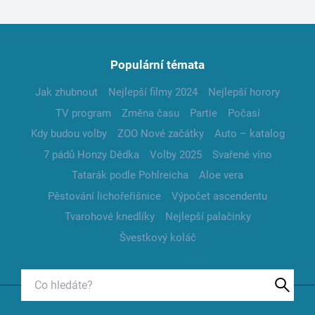
Populární témata
Jak zhubnout
Nejlepší filmy 2024
Nejlepší horory
TV program
Změna času
Partie
Počasí
Kdy budou volby
ZOO Nové začátky
Auto – katalog
7 pádů Honzy Dědka
Volby 2025
Svařené víno
Tatarák podle Pohlreicha
Aloe vera
Pěstování lichořeřišnice
Výpočet ascendentu
Tvarohové knedlíky
Nejlepší palačinky
Švestkový koláč