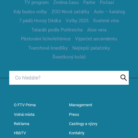
TV program
Změna času
Partie
Počasí
Kdy budou volby
ZOO Nové začátky
Auto – katalog
7 pádů Honzy Dědka
Volby 2025
Svařené víno
Tatarák podle Pohlreicha
Aloe vera
Pěstování lichořeřišnice
Výpočet ascendentu
Tvarohové knedlíky
Nejlepší palačinky
Švestkový koláč
O FTV Prima
Management
Volná místa
Press
Reklama
Castingy a výzvy
HbbTV
Kontakty