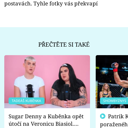
postavách. Tyhle fotky vás překvapí
PŘEČTĚTE SI TAKÉ
TADEÁŠ KUBĚNKA
SHOWBYZNYS
Sugar Denny a Kuběnka opět
Patrik Kincl se zastal
útočí na Veronicu Biasiol.
poraženéh