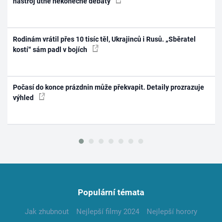
nástroj utne nekonečné debaty
Rodinám vrátil přes 10 tisíc těl, Ukrajinců i Rusů. „Sběratel
kostí“ sám padl v bojích
Počasí do konce prázdnin může překvapit. Detaily prozrazuje
výhled
Populární témata
Jak zhubnout
Nejlepší filmy 2024
Nejlepší horory