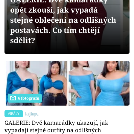
Sex a vztahy
opět zkouší, jak vypadá
Videa
stejné oblečení na odlišných
postavách. Co tím chtějí
Sledujte prima+
sdělit?
Přihlášení
Sledujte nás
6 fotografií
VIRÁLY
GALERIE: Dvě kamarádky ukazují, jak
vypadají stejné outfity na odlišných