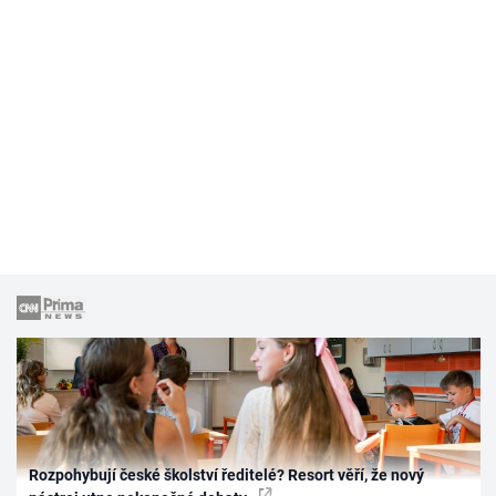
Rozpohybují české školství ředitelé? Resort věří, že nový