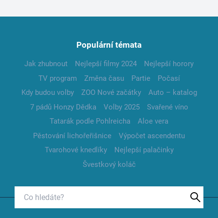
Populární témata
Jak zhubnout
Nejlepší filmy 2024
Nejlepší horory
TV program
Změna času
Partie
Počasí
Kdy budou volby
ZOO Nové začátky
Auto – katalog
7 pádů Honzy Dědka
Volby 2025
Svařené víno
Tatarák podle Pohlreicha
Aloe vera
Pěstování lichořeřišnice
Výpočet ascendentu
Tvarohové knedlíky
Nejlepší palačinky
Švestkový koláč