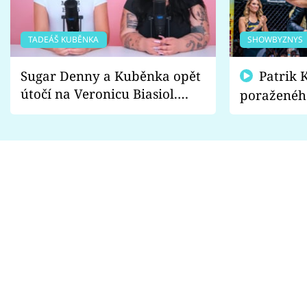
TADEÁŠ KUBĚNKA
SHOWBYZNYS
Sugar Denny a Kuběnka opět
Patrik Kincl se zastal
útočí na Veronicu Biasiol.
poraženéh
Proč je podle nich falešná a
fanoušci n
lže o své nevěře?