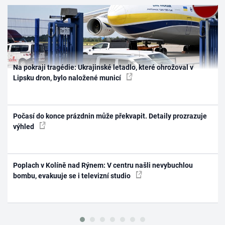
Na pokraji tragédie: Ukrajinské letadlo, které ohrožoval v
Lipsku dron, bylo naložené municí
Počasí do konce prázdnin může překvapit. Detaily prozrazuje
výhled
Poplach v Kolíně nad Rýnem: V centru našli nevybuchlou
bombu, evakuuje se i televizní studio