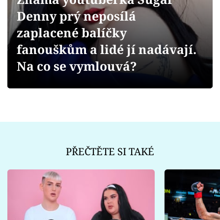
Sex a vztahy
Denny prý neposílá
Videa
zaplacené balíčky
fanouškům a lidé jí nadávají.
Sledujte prima+
Na co se vymlouvá?
Přihlášení
Sledujte nás
PŘEČTĚTE SI TAKÉ