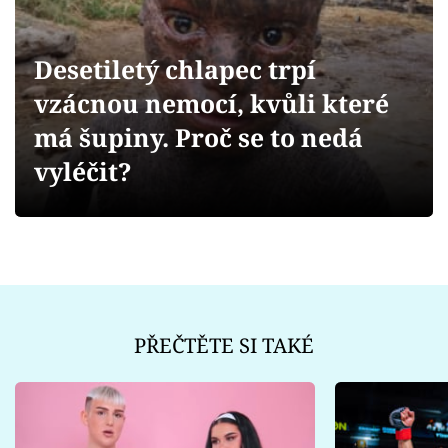
Sex a vztahy
Videa
Desetiletý chlapec trpí
vzácnou nemocí, kvůli které
Sledujte prima+
má šupiny. Proč se to nedá
Přihlášení
vyléčit?
Sledujte nás
PŘEČTĚTE SI TAKÉ