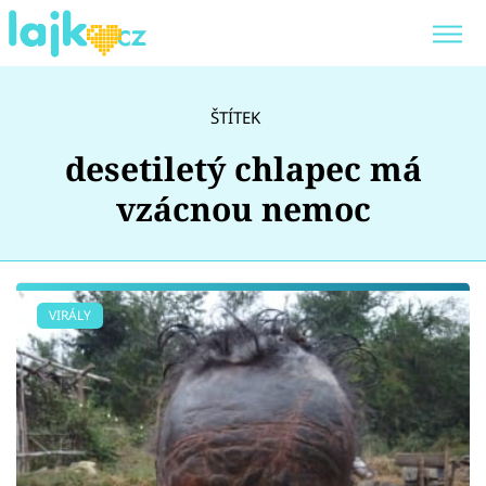
Trendy:
KARLOS VÉMOLA
ONLYFANS
ŠTÍTEK
SHOPAHOLICADEL
CLASH OF THE STARS
desetiletý chlapec má
vzácnou nemoc
Témata
VIRÁLY
Showbyznys
Youtubeři
Virály