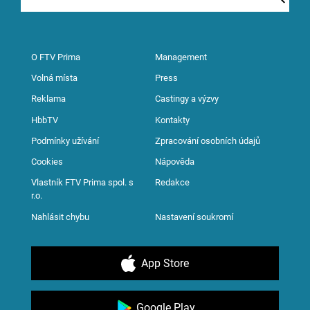
O FTV Prima
Management
Volná místa
Press
Reklama
Castingy a výzvy
HbbTV
Kontakty
Podmínky užívání
Zpracování osobních údajů
Cookies
Nápověda
Vlastník FTV Prima spol. s
Redakce
r.o.
Nahlásit chybu
Nastavení soukromí
App Store
Google Play