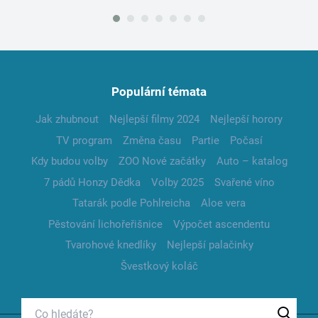
Populární témata
Jak zhubnout
Nejlepší filmy 2024
Nejlepší horory
TV program
Změna času
Partie
Počasí
Kdy budou volby
ZOO Nové začátky
Auto – katalog
7 pádů Honzy Dědka
Volby 2025
Svařené víno
Tatarák podle Pohlreicha
Aloe vera
Pěstování lichořeřišnice
Výpočet ascendentu
Tvarohové knedlíky
Nejlepší palačinky
Švestkový koláč