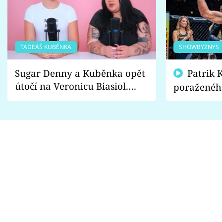
TADEÁŠ KUBĚNKA
SHOWBYZNYS
Sugar Denny a Kuběnka opět
Patrik Kincl se zastal
útočí na Veronicu Biasiol.
poraženéh
Proč je podle nich falešná a
fanoušci n
lže o své nevěře?