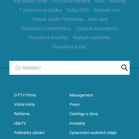
Kdy budou volby
ZOO Nové začátky
Auto – katalog
7 pádů Honzy Dědka
Volby 2025
Svařené víno
Tatarák podle Pohlreicha
Aloe vera
Pěstování lichořeřišnice
Výpočet ascendentu
Tvarohové knedlíky
Nejlepší palačinky
Švestkový koláč
O FTV Prima
Management
Volná místa
Press
Reklama
Castingy a výzvy
HbbTV
Kontakty
Podmínky užívání
Zpracování osobních údajů