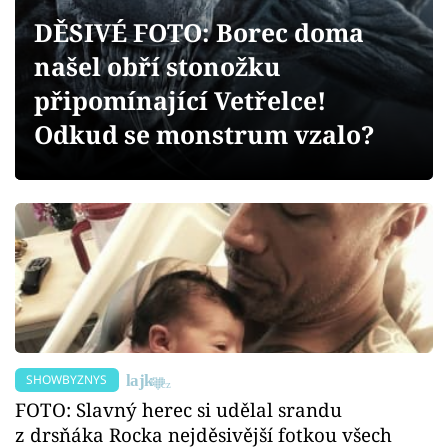
Sex a vztahy
DĚSIVÉ FOTO: Borec doma
Videa
našel obří stonožku
připomínající Vetřelce!
Sledujte prima+
Odkud se monstrum vzalo?
Přihlášení
Sledujte nás
SHOWBYZNYS
FOTO: Slavný herec si udělal srandu
z drsňáka Rocka nejděsivější fotkou všech