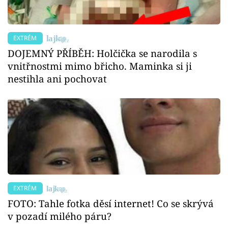
EXTRÉM
DOJEMNÝ PŘÍBĚH: Holčička se narodila s
vnitřnostmi mimo břicho. Maminka si ji
nestihla ani pochovat
EXTRÉM
FOTO: Tahle fotka děsí internet! Co se skrývá
v pozadí milého páru?