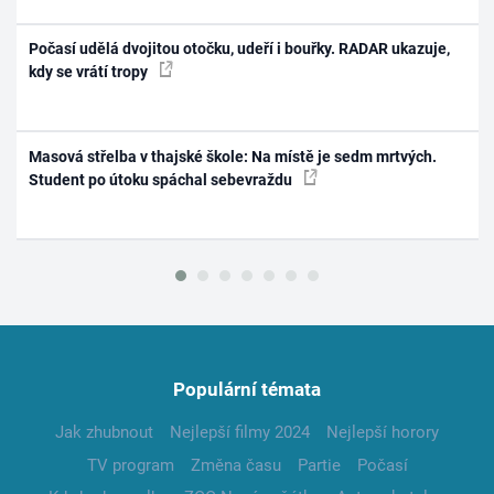
Počasí udělá dvojitou otočku, udeří i bouřky. RADAR ukazuje,
kdy se vrátí tropy
Masová střelba v thajské škole: Na místě je sedm mrtvých.
Student po útoku spáchal sebevraždu
Populární témata
Jak zhubnout
Nejlepší filmy 2024
Nejlepší horory
TV program
Změna času
Partie
Počasí