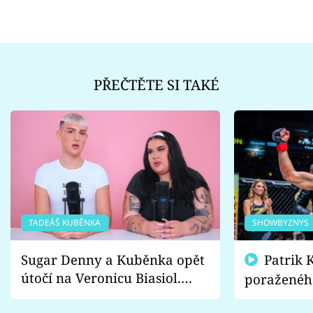
PŘEČTĚTE SI TAKÉ
TADEÁŠ KUBĚNKA
SHOWBYZNYS
Sugar Denny a Kuběnka opět
Patrik Kincl se zastal
útočí na Veronicu Biasiol.
poraženéh
Proč je podle nich falešná a
fanoušci n