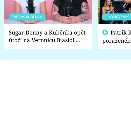
TADEÁŠ KUBĚNKA
SHOWBYZNYS
Sugar Denny a Kuběnka opět
Patrik Kincl se zastal
útočí na Veronicu Biasiol.
poraženéh
Proč je podle nich falešná a
fanoušci n
lže o své nevěře?