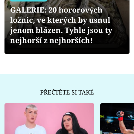
Sex a vztahy
GALERIE: 20 hororových
Videa
ložnic, ve kterých by usnul
jenom blázen. Tyhle jsou ty
Sledujte prima+
nejhorší z nejhorších!
Přihlášení
Sledujte nás
PŘEČTĚTE SI TAKÉ