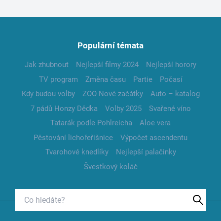
Populární témata
Jak zhubnout
Nejlepší filmy 2024
Nejlepší horory
TV program
Změna času
Partie
Počasí
Kdy budou volby
ZOO Nové začátky
Auto – katalog
7 pádů Honzy Dědka
Volby 2025
Svařené víno
Tatarák podle Pohlreicha
Aloe vera
Pěstování lichořeřišnice
Výpočet ascendentu
Tvarohové knedlíky
Nejlepší palačinky
Švestkový koláč