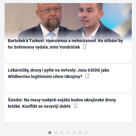
Bartošek k Turkovi: Hyenismus a nehoráznost. Ke stíhání by
ho Sněmovna vydala, míní Vondráček
Lékárničky, drony i pytle na mrtvoly: Jsou tržiště jako
Wildberries legitimním cílem Ukrajiny?
Šándor: Na masy ruských vojáků budou ukrajinské drony
krátké. Konflikt se nevyvíjí dobře