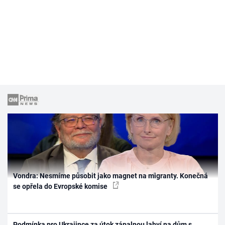
Vondra: Nesmíme působit jako magnet na migranty. Konečná
se opřela do Evropské komise
Podmínka pro Ukrajince za útok zápalnou lahví na dům s