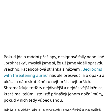
Pokud jde o módní přešlapy, designové faily nebo jiné
„prohřešky“, mysleli jsme si, že už jsme viděli opravdu
všechno. Facebooková stránka s názvem
„Bedrooms
with threatening auras“
nás ale přesvědčila o opaku a
ukázala nám skutečně to nejhorší z nejhorších.
Shromažďuje totiž ty nejdivnější a nejděsivější ložnice,
které majitelům jistojistě přinášejí jenom noční můry,
pokud v nich tedy vůbec usnou.
Jak je ale vidět, vkus je opravdu specifický a na světě