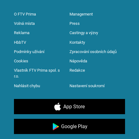
O FTV Prima
Management
Volná místa
Press
Reklama
Castingy a výzvy
HbbTV
Kontakty
Podmínky užívání
Zpracování osobních údajů
Cookies
Nápověda
Vlastník FTV Prima spol. s
Redakce
r.o.
Nahlásit chybu
Nastavení soukromí
App Store
Google Play