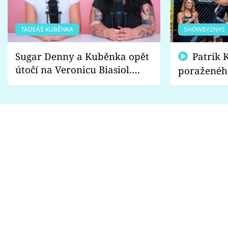
TADEÁŠ KUBĚNKA
SHOWBYZNYS
Sugar Denny a Kuběnka opět
Patrik Kincl se zastal
útočí na Veronicu Biasiol.
poraženéh
Proč je podle nich falešná a
fanoušci n
lže o své nevěře?