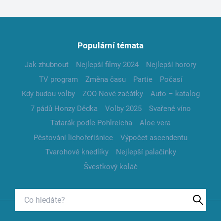
Populární témata
Jak zhubnout
Nejlepší filmy 2024
Nejlepší horory
TV program
Změna času
Partie
Počasí
Kdy budou volby
ZOO Nové začátky
Auto – katalog
7 pádů Honzy Dědka
Volby 2025
Svařené víno
Tatarák podle Pohlreicha
Aloe vera
Pěstování lichořeřišnice
Výpočet ascendentu
Tvarohové knedlíky
Nejlepší palačinky
Švestkový koláč