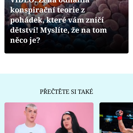
Sex a vztahy
konspirační teorie z
Videa
pohádek, které vám zničí
dětství! Myslíte, že na tom
Sledujte prima+
něco je?
Přihlášení
Sledujte nás
PŘEČTĚTE SI TAKÉ