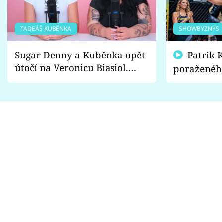
TADEÁŠ KUBĚNKA
SHOWBYZNYS
Sugar Denny a Kuběnka opět
Patrik Kincl se zastal
útočí na Veronicu Biasiol.
poraženéh
Proč je podle nich falešná a
fanoušci n
lže o své nevěře?