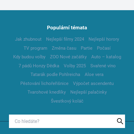
Populární témata
Jak zhubnout
Nejlepší filmy 2024
Nejlepší horory
TV program
Změna času
Partie
Počasí
Kdy budou volby
ZOO Nové začátky
Auto – katalog
7 pádů Honzy Dědka
Volby 2025
Svařené víno
Tatarák podle Pohlreicha
Aloe vera
Pěstování lichořeřišnice
Výpočet ascendentu
Tvarohové knedlíky
Nejlepší palačinky
Švestkový koláč