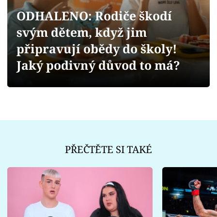
Sex a vztahy
ODHALENO: Rodiče škodí
Videa
svým dětem, když jim
připravují obědy do školy!
Sledujte prima+
Jaký podivný důvod to má?
Přihlášení
Sledujte nás
PŘEČTĚTE SI TAKÉ