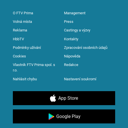
O FTV Prima
Management
Volná místa
Press
Reklama
Castingy a výzvy
HbbTV
Kontakty
Podmínky užívání
Zpracování osobních údajů
Cookies
Nápověda
Vlastník FTV Prima spol. s
Redakce
r.o.
Nahlásit chybu
Nastavení soukromí
App Store
Google Play