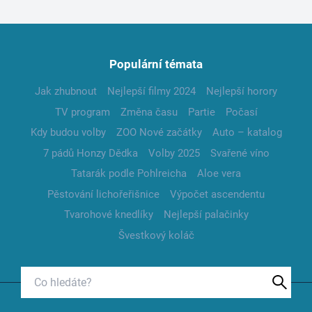
Populární témata
Jak zhubnout
Nejlepší filmy 2024
Nejlepší horory
TV program
Změna času
Partie
Počasí
Kdy budou volby
ZOO Nové začátky
Auto – katalog
7 pádů Honzy Dědka
Volby 2025
Svařené víno
Tatarák podle Pohlreicha
Aloe vera
Pěstování lichořeřišnice
Výpočet ascendentu
Tvarohové knedlíky
Nejlepší palačinky
Švestkový koláč