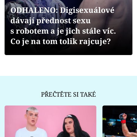
Sex a vztahy
ODHALENO: Digisexuálové
Videa
dávají přednost sexu
s robotem a je jich stále víc.
Sledujte prima+
Co je na tom tolik rajcuje?
Přihlášení
Sledujte nás
PŘEČTĚTE SI TAKÉ