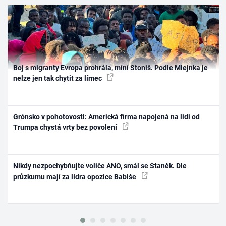
Boj s migranty Evropa prohrála, míní Stoniš. Podle Mlejnka je
nelze jen tak chytit za límec
Grónsko v pohotovosti: Americká firma napojená na lidi od
Trumpa chystá vrty bez povolení
Nikdy nezpochybňujte voliče ANO, smál se Staněk. Dle
průzkumu mají za lídra opozice Babiše