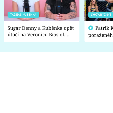
TADEÁŠ KUBĚNKA
SHOWBYZNYS
Sugar Denny a Kuběnka opět
Patrik Kincl se zastal
útočí na Veronicu Biasiol.
poraženéh
Proč je podle nich falešná a
fanoušci n
lže o své nevěře?