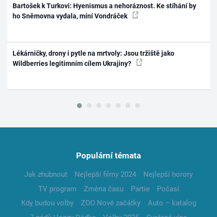
Bartošek k Turkovi: Hyenismus a nehoráznost. Ke stíhání by
ho Sněmovna vydala, míní Vondráček
Lékárničky, drony i pytle na mrtvoly: Jsou tržiště jako
Wildberries legitimním cílem Ukrajiny?
Populární témata
Jak zhubnout
Nejlepší filmy 2024
Nejlepší horory
TV program
Změna času
Partie
Počasí
Kdy budou volby
ZOO Nové začátky
Auto – katalog