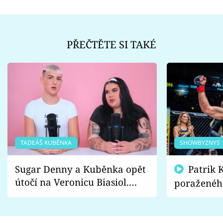
PŘEČTĚTE SI TAKÉ
TADEÁŠ KUBĚNKA
SHOWBYZNYS
Sugar Denny a Kuběnka opět
Patrik Kincl se zastal
útočí na Veronicu Biasiol.
poraženéh
Proč je podle nich falešná a
fanoušci n
lže o své nevěře?