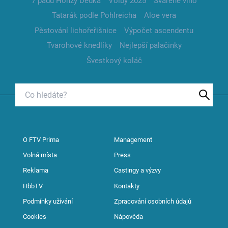
7 pádů Honzy Dědka
Volby 2025
Svařené víno
Tatarák podle Pohlreicha
Aloe vera
Pěstování lichořeřišnice
Výpočet ascendentu
Tvarohové knedlíky
Nejlepší palačinky
Švestkový koláč
O FTV Prima
Management
Volná místa
Press
Reklama
Castingy a výzvy
HbbTV
Kontakty
Podmínky užívání
Zpracování osobních údajů
Cookies
Nápověda