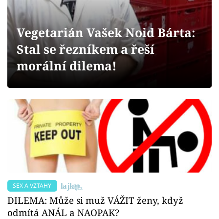
Sex a vztahy
Videa
Vegetarián Vašek Noid Bárta:
Stal se řezníkem a řeší
Sledujte prima+
morální dilema!
Přihlášení
Sledujte nás
SEX A VZTAHY
DILEMA: Může si muž VÁŽIT ženy, když
odmítá ANÁL a NAOPAK?