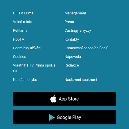
O FTV Prima
Management
Volná místa
Press
Reklama
Castingy a výzvy
HbbTV
Kontakty
Podmínky užívání
Zpracování osobních údajů
Cookies
Nápověda
Vlastník FTV Prima spol. s
Redakce
r.o.
Nahlásit chybu
Nastavení soukromí
App Store
Google Play