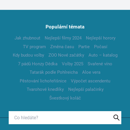
Populární témata
Jak zhubnout
Nejlepší filmy 2024
Nejlepší horory
TV program
Změna času
Partie
Počasí
Kdy budou volby
ZOO Nové začátky
Auto – katalog
7 pádů Honzy Dědka
Volby 2025
Svařené víno
Tatarák podle Pohlreicha
Aloe vera
Pěstování lichořeřišnice
Výpočet ascendentu
Tvarohové knedlíky
Nejlepší palačinky
Švestkový koláč