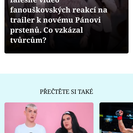
Sex a vztahy
fanouškovských reakcí na
Videa
trailer k novému Pánovi
prstenů. Co vzkázal
Sledujte prima+
tvůrcům?
Přihlášení
Sledujte nás
PŘEČTĚTE SI TAKÉ