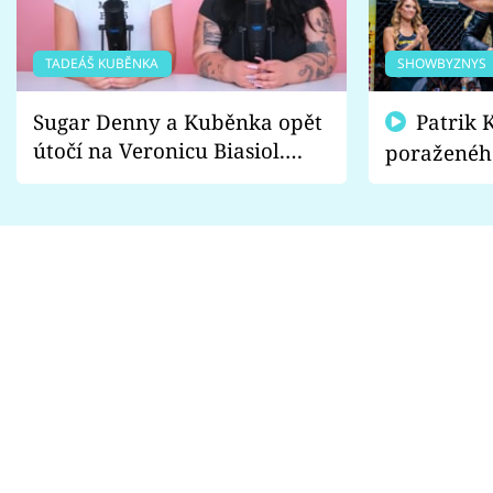
TADEÁŠ KUBĚNKA
SHOWBYZNYS
Sugar Denny a Kuběnka opět
Patrik Kincl se zastal
útočí na Veronicu Biasiol.
poraženéh
Proč je podle nich falešná a
fanoušci n
lže o své nevěře?