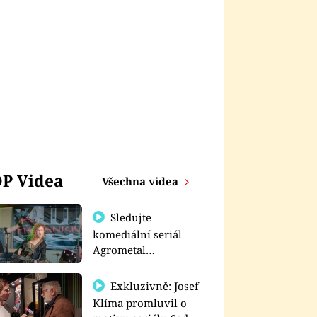
P Videa
Všechna videa
Sledujte
komediální seriál
Agrometal
exkluzivně na
prima+
Exkluzivně: Josef
Klíma promluvil o