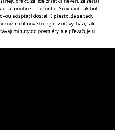
 nejvíc fakt, že lidé zkrátka nevěří, že seriál
Tolkiena mnoho společného. Srovnání pak bolí
movou adaptaci dostali. I přesto, že se tedy
knižní i filmové trilogie, z níž vychází, tak
vají minuty do premiéry, ale převažuje u