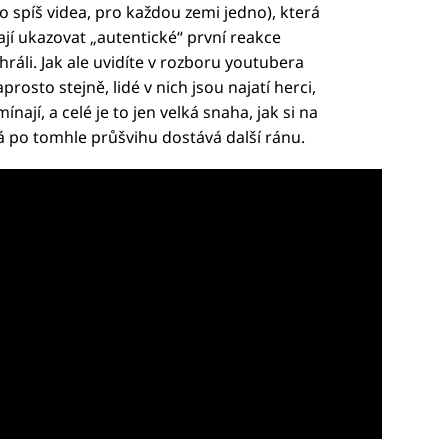
bo spíš videa, pro každou zemi jedno), která
ají ukazovat „autentické“ první reakce
ehráli. Jak ale uvidíte v rozboru youtubera
rosto stejně, lidé v nich jsou najatí herci,
nají, a celé je to jen velká snaha, jak si na
rá po tomhle průšvihu dostává další ránu.