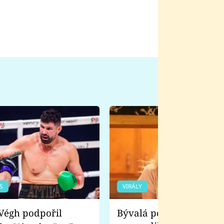
S
VIRÁLY
Bývalá pornoherečka