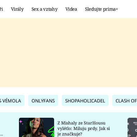
ři
Virály
Sex a vztahy
Videa
Sledujte prima+
Showbyznys
Extrém
VIRÁLY
KURIOZITY
VIDEA
KVÍZY
S VÉMOLA
ONLYFANS
SHOPAHOLICADEL
CLASH OF
Z Mishaly ze StarHousu
vylétlo: Miluju prdy. Jak si
co
je značkuje?