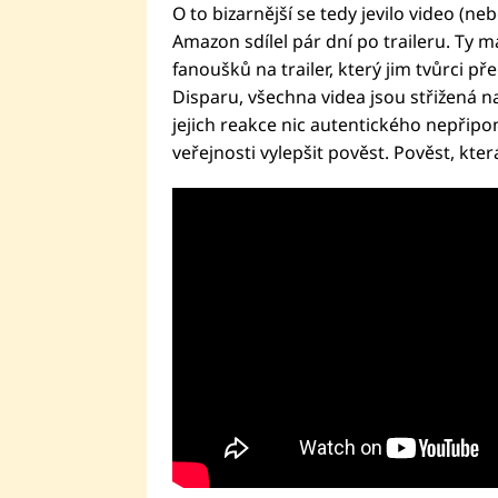
O to bizarnější se tedy jevilo video (ne
Amazon sdílel pár dní po traileru. Ty m
fanoušků na trailer, který jim tvůrci př
Disparu, všechna videa jsou střižená nap
jejich reakce nic autentického nepřipomí
veřejnosti vylepšit pověst. Pověst, kte