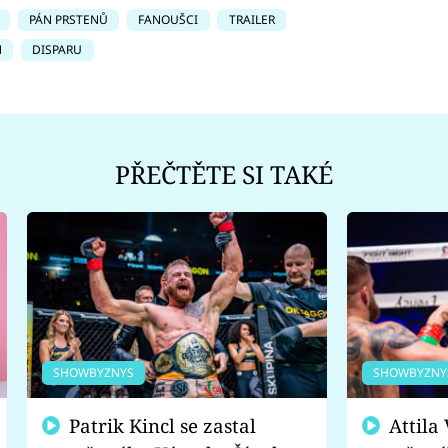
PÁN PRSTENŮ
FANOUŠCI
TRAILER
N
DISPARU
PŘEČTĚTE SI TAKÉ
SHOWBYZNYS
SHOWBYZNY
Patrik Kincl se zastal
Attila Végh podpořil