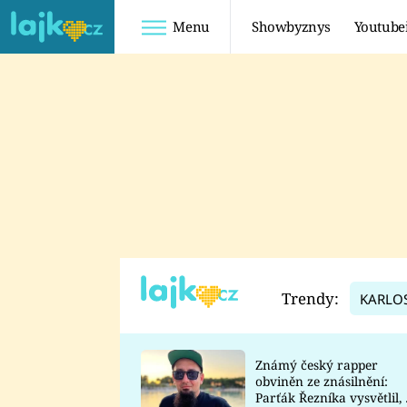
Menu
Showbyznys
Youtube
Youtuberky
Youtubeři
SHOPAHOLICADEL
FATTYPILLOW
ANNA ŠULC
FREESCOOT
SUGAR DENNY
ADAM KAJUMI
LADUŠKA
TADEÁŠ KUBĚNKA
DOMINIKA
DATEL
Trendy:
KARLO
MYSLIVCOVÁ
Známý český rapper
obviněn ze znásilnění:
Parťák Řezníka vysvětlil, 