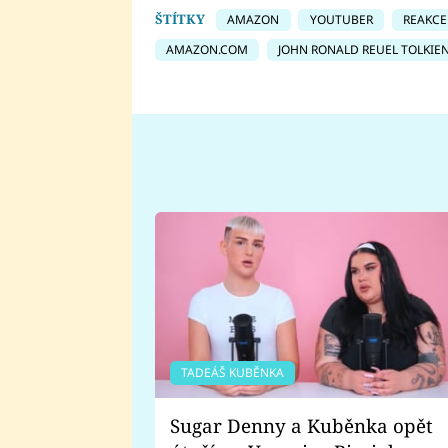
ŠTÍTKY
AMAZON
YOUTUBER
REAKCE
AMAZON.COM
JOHN RONALD REUEL TOLKIE
TADEÁŠ KUBĚNKA
Sugar Denny a Kuběnka opět