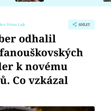
kce Prima Lajk
SDÍLET
er odhalil
 fanouškovských
iler k novému
ů. Co vzkázal