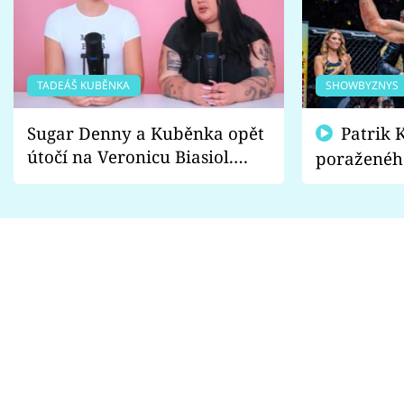
TADEÁŠ KUBĚNKA
SHOWBYZNYS
Sugar Denny a Kuběnka opět
Patrik Kincl se zastal
útočí na Veronicu Biasiol.
poraženéh
Proč je podle nich falešná a
fanoušci n
lže o své nevěře?