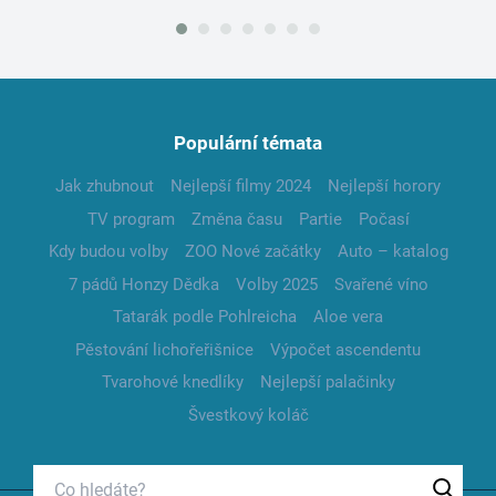
Populární témata
Jak zhubnout
Nejlepší filmy 2024
Nejlepší horory
TV program
Změna času
Partie
Počasí
Kdy budou volby
ZOO Nové začátky
Auto – katalog
7 pádů Honzy Dědka
Volby 2025
Svařené víno
Tatarák podle Pohlreicha
Aloe vera
Pěstování lichořeřišnice
Výpočet ascendentu
Tvarohové knedlíky
Nejlepší palačinky
Švestkový koláč