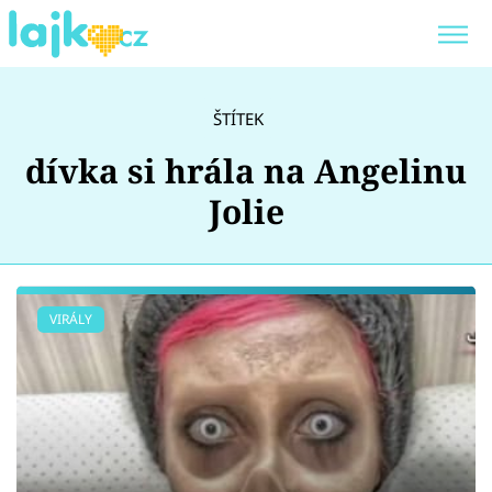
Trendy:
KARLOS VÉMOLA
ONLYFANS
ŠTÍTEK
SHOPAHOLICADEL
CLASH OF THE STARS
dívka si hrála na Angelinu
Jolie
Témata
VIRÁLY
Showbyznys
Youtubeři
Virály