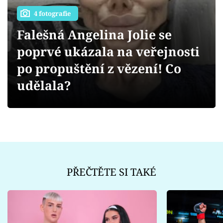
Sex a vztahy
4 fotografie
Videa
Falešná Angelina Jolie se
poprvé ukázala na veřejnosti
Sledujte prima+
po propuštění z vězení! Co
Přihlášení
udělala?
Sledujte nás
PŘEČTĚTE SI TAKÉ