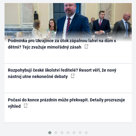
Podmínka pro Ukrajince za útok zápalnou lahví na dům s
dětmi? Tejc zvažuje mimořádný zásah
Rozpohybují české školství ředitelé? Resort věří, že nový
nástroj utne nekonečné debaty
Počasí do konce prázdnin může překvapit. Detaily prozrazuje
výhled