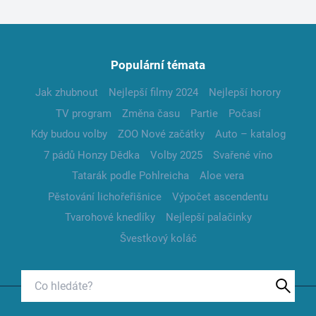
Populární témata
Jak zhubnout
Nejlepší filmy 2024
Nejlepší horory
TV program
Změna času
Partie
Počasí
Kdy budou volby
ZOO Nové začátky
Auto – katalog
7 pádů Honzy Dědka
Volby 2025
Svařené víno
Tatarák podle Pohlreicha
Aloe vera
Pěstování lichořeřišnice
Výpočet ascendentu
Tvarohové knedlíky
Nejlepší palačinky
Švestkový koláč