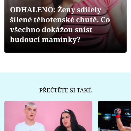
Sex a vztahy
ODHALENO: Ženy sdílely
Videa
šílené těhotenské chutě. Co
všechno dokážou sníst
Sledujte prima+
budoucí maminky?
Přihlášení
Sledujte nás
PŘEČTĚTE SI TAKÉ