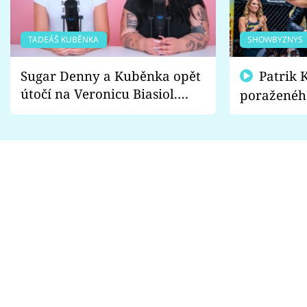
TADEÁŠ KUBĚNKA
SHOWBYZNYS
Sugar Denny a Kuběnka opět
Patrik Kincl se zastal
útočí na Veronicu Biasiol.
poraženéh
Proč je podle nich falešná a
fanoušci n
lže o své nevěře?