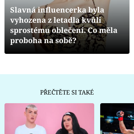
Sex a vztahy
Slavná influencerka byla
Videa
vyhozena z letadla kvůli
sprostému oblečení. Co měla
Sledujte prima+
proboha na sobě?
Přihlášení
Sledujte nás
PŘEČTĚTE SI TAKÉ