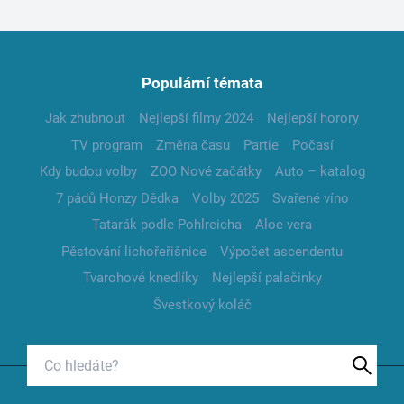
Populární témata
Jak zhubnout
Nejlepší filmy 2024
Nejlepší horory
TV program
Změna času
Partie
Počasí
Kdy budou volby
ZOO Nové začátky
Auto – katalog
7 pádů Honzy Dědka
Volby 2025
Svařené víno
Tatarák podle Pohlreicha
Aloe vera
Pěstování lichořeřišnice
Výpočet ascendentu
Tvarohové knedlíky
Nejlepší palačinky
Švestkový koláč