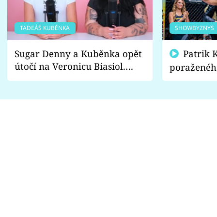
TADEÁŠ KUBĚNKA
SHOWBYZNYS
Sugar Denny a Kuběnka opět
Patrik Kincl se zastal
útočí na Veronicu Biasiol.
poraženéh
Proč je podle nich falešná a
fanoušci n
lže o své nevěře?