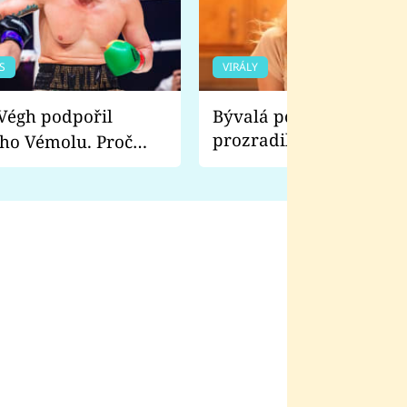
S
VIRÁLY
Bývalá pornoherečka
prozradila, co ji šokova
ho Vémolu. Proč
natáčení Euforie. Vážně
ji zápasit s ním než
bylo drsnější než hanba
 Kinclem?
filmy?