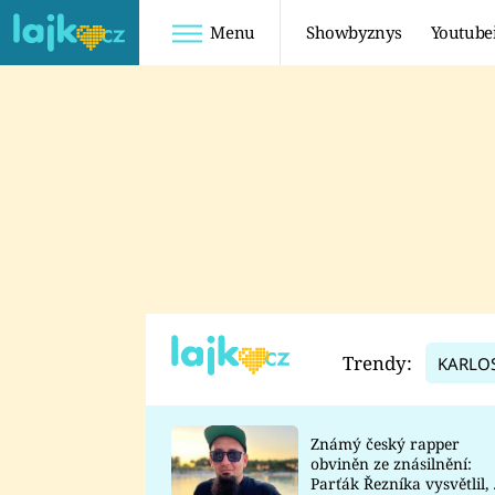
Menu
Showbyznys
Youtube
Youtuberky
Youtubeři
SHOPAHOLICADEL
FATTYPILLOW
ANNA ŠULC
FREESCOOT
SUGAR DENNY
ADAM KAJUMI
LADUŠKA
TADEÁŠ KUBĚNKA
DOMINIKA
DATEL
Trendy:
KARLO
MYSLIVCOVÁ
Známý český rapper
obviněn ze znásilnění:
Parťák Řezníka vysvětlil, 