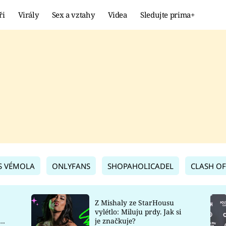
ři
Virály
Sex a vztahy
Videa
Sledujte prima+
Showbyznys
Extrém
VIRÁLY
KURIOZITY
VIDEA
KVÍZY
S VÉMOLA
ONLYFANS
SHOPAHOLICADEL
CLASH OF
Z Mishaly ze StarHousu
vylétlo: Miluju prdy. Jak si
co
je značkuje?