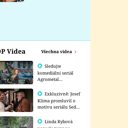
nemá
P Videa
Všechna videa
Sledujte
komediální seriál
Agrometal
exkluzivně na
prima+
Exkluzivně: Josef
Klíma promluvil o
motivu seriálu Sedm
schodů k moci
Linda Rybová