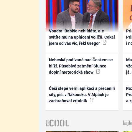
Vondra: Babiše nehlídáte, ale
Pri
svítíte mu na uplácení voličů. Čekal
Pri
jsem od vás víc, řekl Gregor
i n
Nebeská podívaná nad Českem se
Ma
blíží. Působivé zatmění Slunce
vž
doplní meteorická show
já,
Češi slepě věřili aplikaci a přecenili
Ro
síly, píší v Rakousku. V Alpách je
Pr
zachraňoval vrtulník
a 