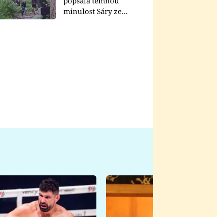
popsala temnou
minulost Sáry ze
seriálu Zákony vlka