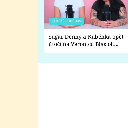
TADEÁŠ KUBĚNKA
Sugar Denny a Kuběnka opět
útočí na Veronicu Biasiol.
Proč je podle nich falešná a
lže o své nevěře?