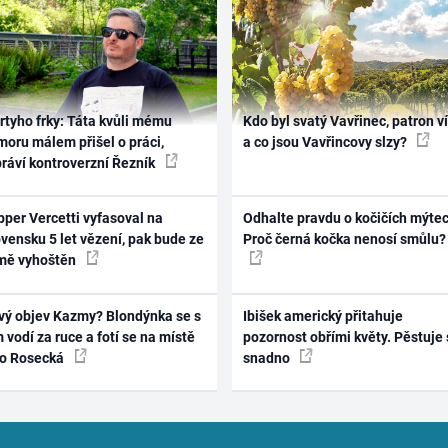
rtyho frky: Táta kvůli mému
Kdo byl svatý Vavřinec, patron v
oru málem přišel o práci,
a co jsou Vavřincovy slzy?
práví kontroverzní Řezník
per Vercetti vyfasoval na
Odhalte pravdu o kočičích mýtec
vensku 5 let vězení, pak bude ze
Proč černá kočka nenosí smůlu?
mě vyhoštěn
vý objev Kazmy? Blondýnka se s
Ibišek americký přitahuje
 vodí za ruce a fotí se na místě
pozornost obřími květy. Pěstuje 
ko Rosecká
snadno