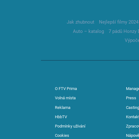
Jak zhubnout
Nejlepší filmy 2024
Auto – katalog
7 pádů Honzy 
Výpoče
O FTV Prima
Manag
Volná místa
Press
Reklama
Casting
HbbTV
Kontak
Podmínky užívání
Zpraco
Cookies
Nápov