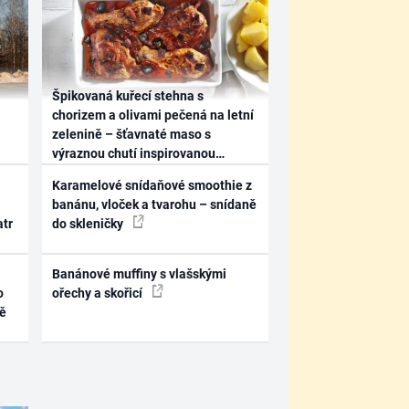
Špikovaná kuřecí stehna s
chorizem a olivami pečená na letní
zelenině – šťavnaté maso s
výraznou chutí inspirovanou
Španělskem
Karamelové snídaňové smoothie z
banánu, vloček a tvarohu – snídaně
atr
do skleničky
Banánové muffiny s vlašskými
o
ořechy a skořicí
ně