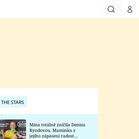
Vyhledávání
Můj 
Prima+
CNN Prima News
Prima Fresh
Prima Living
Prima Zoom
 THE STARS
Prima Lajk
Mína totálně zničila Denisu
Ryndovou. Maminka z
Sledujte nás
jejího zápasení radost