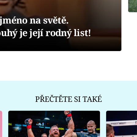
jméno na světě.
uhý je její rodný list!
PŘEČTĚTE SI TAKÉ