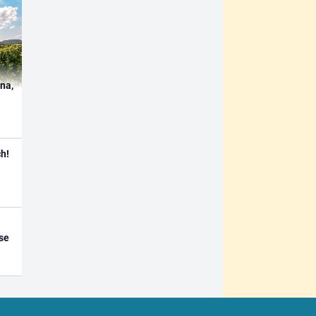
ína,
h!
se