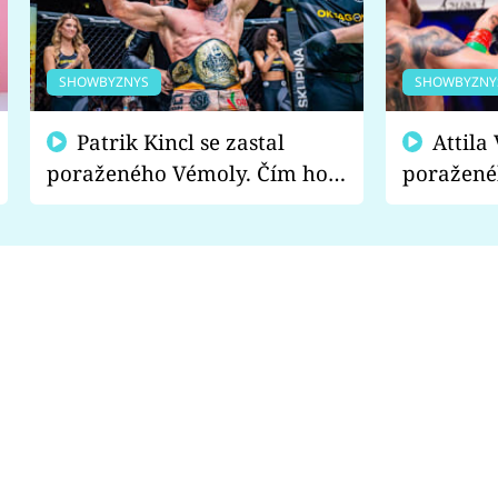
SHOWBYZNYS
SHOWBYZNY
Patrik Kincl se zastal
Attila Végh podpořil
poraženého Vémoly. Čím ho
poražené
fanoušci naštvali?
chce radě
s vítězem