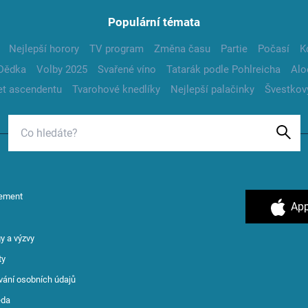
Populární témata
Nejlepší horory
TV program
Změna času
Partie
Počasí
K
Dědka
Volby 2025
Svařené víno
Tatarák podle Pohlreicha
Alo
t ascendentu
Tvarohové knedlíky
Nejlepší palačinky
Švestkov
ement
App
y a výzvy
ty
vání osobních údajů
ěda