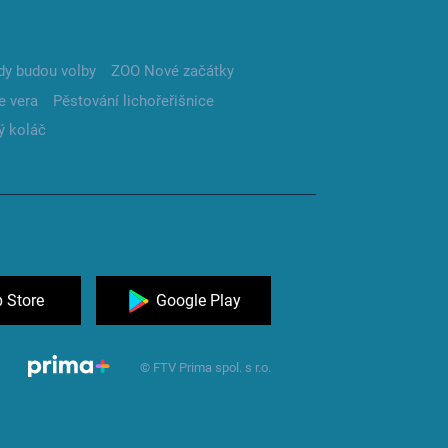
dy budou volby
ZOO Nové začátky
e vera
Pěstování lichořeřišnice
ý koláč
 Store
Google Play
© FTV Prima spol. s r.o.