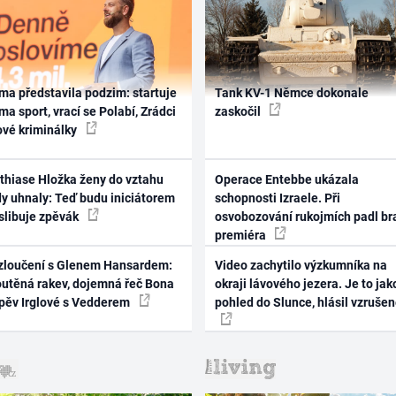
ma představila podzim: startuje
Tank KV-1 Němce dokonale
ma sport, vrací se Polabí, Zrádci
zaskočil
ové kriminálky
thiase Hložka ženy do vztahu
Operace Entebbe ukázala
dy uhnaly: Teď budu iniciátorem
schopnosti Izraele. Při
 slibuje zpěvák
osvobozování rukojmích padl br
premiéra
zloučení s Glenem Hansardem:
Video zachytilo výzkumníka na
outěná rakev, dojemná řeč Bona
okraji lávového jezera. Je to jak
zpěv Irglové s Vedderem
pohled do Slunce, hlásil vzruše