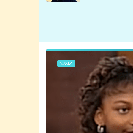
se v Plzni stalo
VIRÁLY