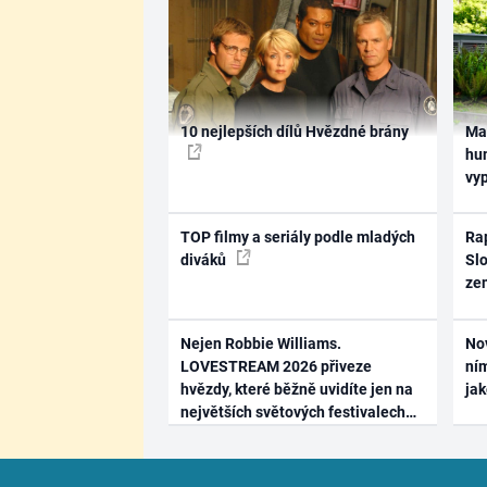
10 nejlepších dílů Hvězdné brány
Ma
hum
vy
TOP filmy a seriály podle mladých
Rap
diváků
Slo
ze
Nejen Robbie Williams.
No
LOVESTREAM 2026 přiveze
ním
hvězdy, které běžně uvidíte jen na
ja
největších světových festivalech