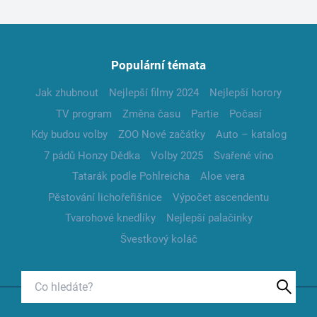
Populární témata
Jak zhubnout
Nejlepší filmy 2024
Nejlepší horory
TV program
Změna času
Partie
Počasí
Kdy budou volby
ZOO Nové začátky
Auto – katalog
7 pádů Honzy Dědka
Volby 2025
Svařené víno
Tatarák podle Pohlreicha
Aloe vera
Pěstování lichořeřišnice
Výpočet ascendentu
Tvarohové knedlíky
Nejlepší palačinky
Švestkový koláč