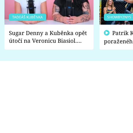
TADEÁŠ KUBĚNKA
SHOWBYZNYS
Sugar Denny a Kuběnka opět
Patrik Kincl se zastal
útočí na Veronicu Biasiol.
poraženéh
Proč je podle nich falešná a
fanoušci n
lže o své nevěře?