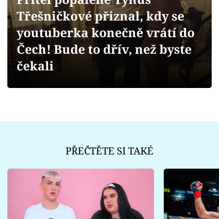
Sex a vztahy
Třešničkové přiznal, kdy se
Videa
youtuberka konečně vrátí do
Čech! Bude to dřív, než byste
Sledujte prima+
čekali
Přihlášení
Sledujte nás
PŘEČTĚTE SI TAKÉ