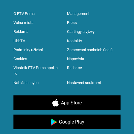
O FTV Prima
Management
Volná místa
Press
Reklama
Castingy a výzvy
HbbTV
Kontakty
Podmínky užívání
Zpracování osobních údajů
Cookies
Nápověda
Vlastník FTV Prima spol. s
Redakce
r.o.
Nahlásit chybu
Nastavení soukromí
App Store
Google Play