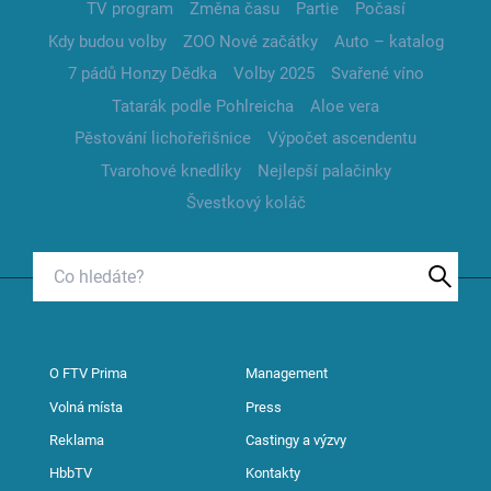
TV program
Změna času
Partie
Počasí
Kdy budou volby
ZOO Nové začátky
Auto – katalog
7 pádů Honzy Dědka
Volby 2025
Svařené víno
Tatarák podle Pohlreicha
Aloe vera
Pěstování lichořeřišnice
Výpočet ascendentu
Tvarohové knedlíky
Nejlepší palačinky
Švestkový koláč
O FTV Prima
Management
Volná místa
Press
Reklama
Castingy a výzvy
HbbTV
Kontakty