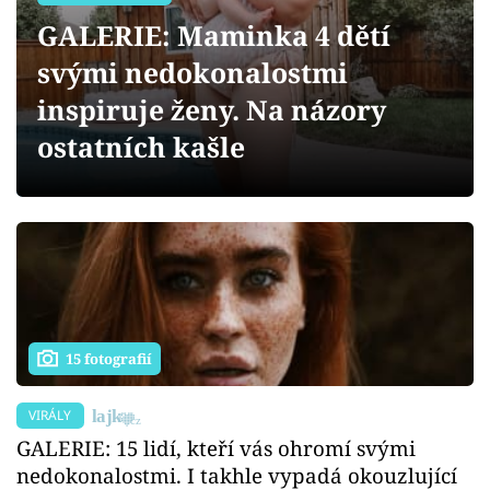
Sex a vztahy
GALERIE: Maminka 4 dětí
Videa
svými nedokonalostmi
inspiruje ženy. Na názory
Sledujte prima+
ostatních kašle
Přihlášení
Sledujte nás
15 fotografií
VIRÁLY
GALERIE: 15 lidí, kteří vás ohromí svými
nedokonalostmi. I takhle vypadá okouzlující