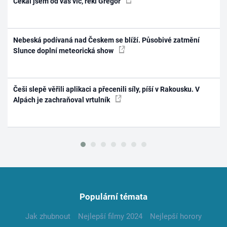
Čekal jsem od vás víc, řekl Gregor
Nebeská podívaná nad Českem se blíží. Působivé zatmění
Slunce doplní meteorická show
Češi slepě věřili aplikaci a přecenili síly, píší v Rakousku. V
Alpách je zachraňoval vrtulník
Populární témata
Jak zhubnout
Nejlepší filmy 2024
Nejlepší horory