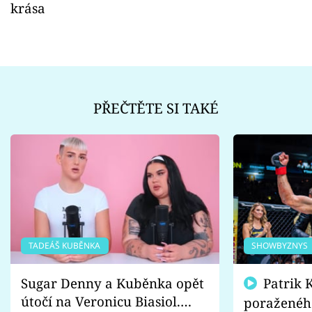
krása
PŘEČTĚTE SI TAKÉ
TADEÁŠ KUBĚNKA
SHOWBYZNYS
Sugar Denny a Kuběnka opět
Patrik Kincl se zastal
útočí na Veronicu Biasiol.
poraženéh