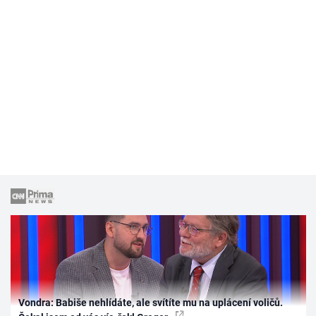
Vondra: Babiše nehlídáte, ale svítíte mu na uplácení voličů.