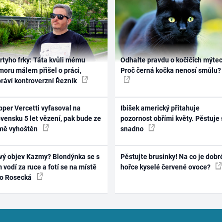
rtyho frky: Táta kvůli mému
Odhalte pravdu o kočičích mýtec
oru málem přišel o práci,
Proč černá kočka nenosí smůlu?
práví kontroverzní Řezník
per Vercetti vyfasoval na
Ibišek americký přitahuje
vensku 5 let vězení, pak bude ze
pozornost obřími květy. Pěstuje 
mě vyhoštěn
snadno
vý objev Kazmy? Blondýnka se s
Pěstujte brusinky! Na co je dobr
 vodí za ruce a fotí se na místě
hořce kyselé červené ovoce?
ko Rosecká