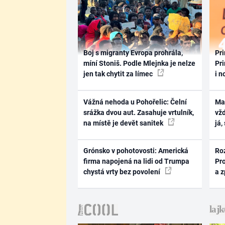
Boj s migranty Evropa prohrála,
Pri
míní Stoniš. Podle Mlejnka je nelze
Pri
jen tak chytit za límec
i n
Vážná nehoda u Pohořelic: Čelní
Ma
srážka dvou aut. Zasahuje vrtulník,
vž
na místě je devět sanitek
já,
Grónsko v pohotovosti: Americká
Ro
firma napojená na lidi od Trumpa
Pr
chystá vrty bez povolení
a 