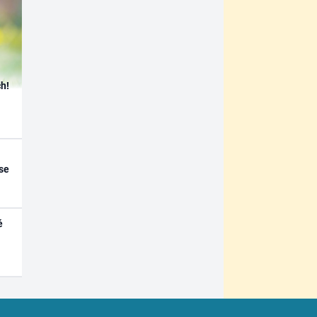
h!
se
é