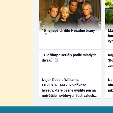
10 nejlepších dílů Hvězdné brány
Ma
hum
vy
TOP filmy a seriály podle mladých
Rap
diváků
Slo
ze
Nejen Robbie Williams.
No
LOVESTREAM 2026 přiveze
ním
hvězdy, které běžně uvidíte jen na
ja
největších světových festivalech