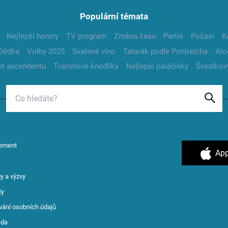
Populární témata
Nejlepší horory
TV program
Změna času
Partie
Počasí
K
Dědka
Volby 2025
Svařené víno
Tatarák podle Pohlreicha
Alo
t ascendentu
Tvarohové knedlíky
Nejlepší palačinky
Švestkov
ement
App
y a výzvy
ty
vání osobních údajů
ěda