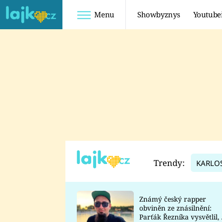
Menu
Showbyznys
Youtube
Youtuberky
Youtubeři
SHOPAHOLICADEL
FATTYPILLOW
ANNA ŠULC
FREESCOOT
SUGAR DENNY
ADAM KAJUMI
LADUŠKA
TADEÁŠ KUBĚNKA
DOMINIKA
DATEL
Trendy:
KARLO
MYSLIVCOVÁ
Známý český rapper
obviněn ze znásilnění:
Parťák Řezníka vysvětlil, 