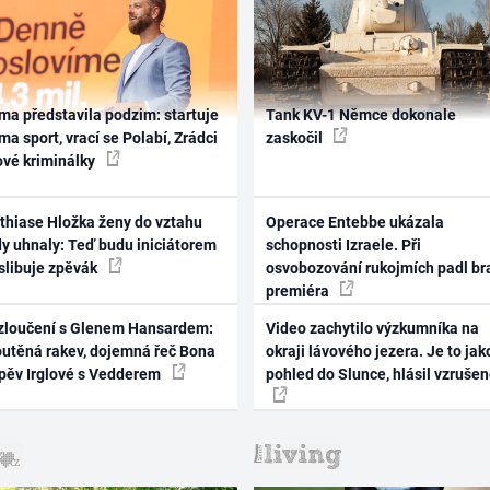
ma představila podzim: startuje
Tank KV-1 Němce dokonale
ma sport, vrací se Polabí, Zrádci
zaskočil
ové kriminálky
thiase Hložka ženy do vztahu
Operace Entebbe ukázala
dy uhnaly: Teď budu iniciátorem
schopnosti Izraele. Při
 slibuje zpěvák
osvobozování rukojmích padl br
premiéra
zloučení s Glenem Hansardem:
Video zachytilo výzkumníka na
outěná rakev, dojemná řeč Bona
okraji lávového jezera. Je to jak
zpěv Irglové s Vedderem
pohled do Slunce, hlásil vzruše