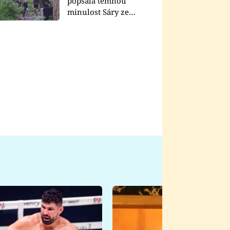
popsala temnou
minulost Sáry ze
seriálu Zákony vlka