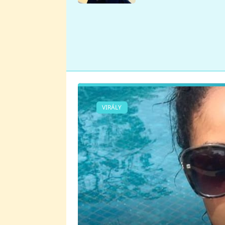
se v Plzni stalo
VIRÁLY