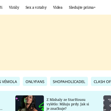
ři
Virály
Sex a vztahy
Videa
Sledujte prima+
Showbyznys
Extrém
VIRÁLY
KURIOZITY
VIDEA
KVÍZY
S VÉMOLA
ONLYFANS
SHOPAHOLICADEL
CLASH OF
Z Mishaly ze StarHousu
vylétlo: Miluju prdy. Jak si
co
je značkuje?