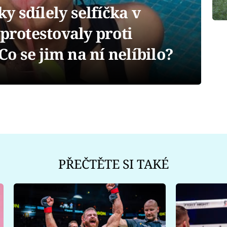
 sdílely selfíčka v
 protestovaly proti
 Co se jim na ní nelíbilo?
PŘEČTĚTE SI TAKÉ