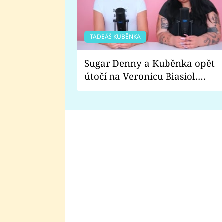
TADEÁŠ KUBĚNKA
Sugar Denny a Kuběnka opět
útočí na Veronicu Biasiol.
Proč je podle nich falešná a
lže o své nevěře?