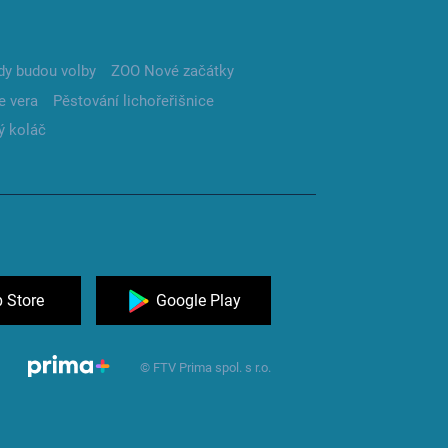
dy budou volby
ZOO Nové začátky
e vera
Pěstování lichořeřišnice
ý koláč
 Store
Google Play
© FTV Prima spol. s r.o.