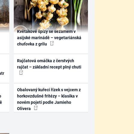
Květákové špízy se sezamem v
asijské marinádě – vegetariánská
chuťovka z grilu
Rajčatová omáčka z čerstvých
rajčat – základní recept plný chuti
atr
Obalovaný kuřecí řízek s vejcem z
o
horkovzdušné fritézy – klasika v
ně
novém pojetí podle Jamieho
Olivera