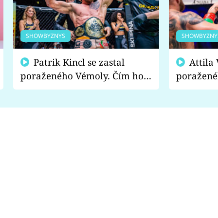
SHOWBYZNYS
SHOWBYZNY
Patrik Kincl se zastal
Attila Végh podpořil
poraženého Vémoly. Čím ho
poražené
fanoušci naštvali?
chce radě
s vítězem