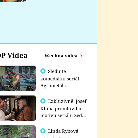
nemá
P Videa
Všechna videa
Sledujte
komediální seriál
Agrometal
exkluzivně na
prima+
Exkluzivně: Josef
Klíma promluvil o
motivu seriálu Sedm
schodů k moci
Linda Rybová