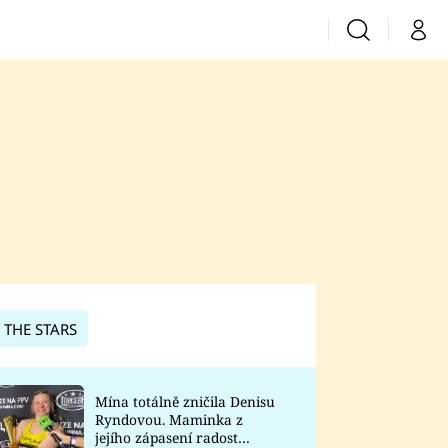
Vyhledávání
Můj 
Prima+
CNN Prima News
Prima Fresh
Prima Living
Prima Zoom
 THE STARS
Prima Lajk
Mína totálně zničila Denisu
Ryndovou. Maminka z
Sledujte nás
jejího zápasení radost