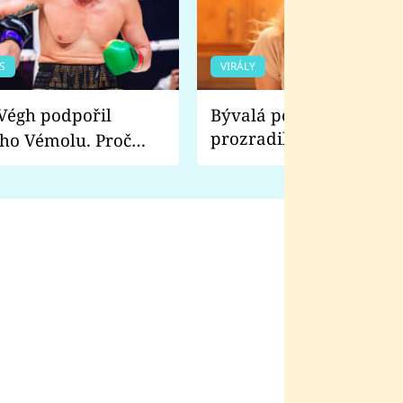
S
VIRÁLY
Bývalá pornoherečka
prozradila, co ji šokova
ho Vémolu. Proč
natáčení Euforie. Vážně
ji zápasit s ním než
bylo drsnější než hanba
 Kinclem?
filmy?