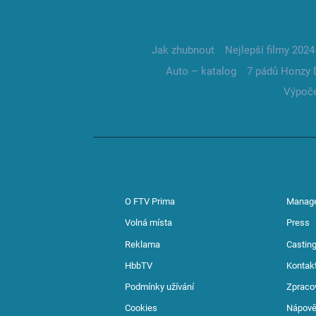
Jak zhubnout
Nejlepší filmy 2024
Auto – katalog
7 pádů Honzy 
Výpoče
O FTV Prima
Manag
Volná místa
Press
Reklama
Casting
HbbTV
Kontak
Podmínky užívání
Zpraco
Cookies
Nápov