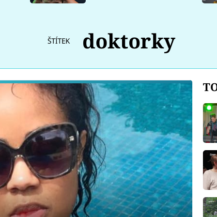
doktorky
ŠTÍTEK
TO