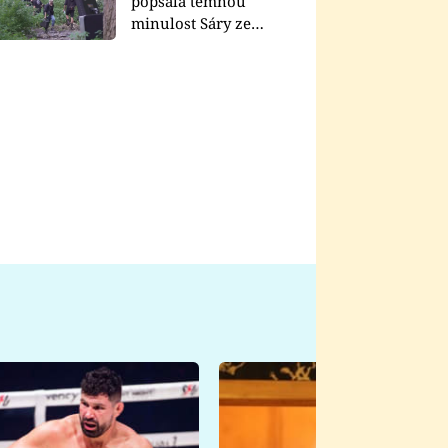
popsala temnou
minulost Sáry ze
seriálu Zákony vlka