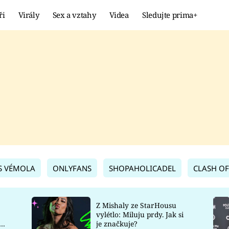
ři
Virály
Sex a vztahy
Videa
Sledujte prima+
Showbyznys
Extrém
VIRÁLY
KURIOZITY
VIDEA
KVÍZY
S VÉMOLA
ONLYFANS
SHOPAHOLICADEL
CLASH OF
Z Mishaly ze StarHousu
vylétlo: Miluju prdy. Jak si
co
je značkuje?