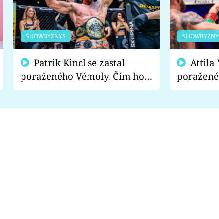
SHOWBYZNYS
SHOWBYZNY
Patrik Kincl se zastal
Attila Végh podpořil
poraženého Vémoly. Čím ho
poražené
fanoušci naštvali?
chce radě
s vítězem