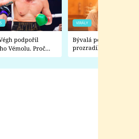
S
VIRÁLY
Bývalá pornoherečka
prozradila, co ji šokova
ho Vémolu. Proč
natáčení Euforie. Vážně
ji zápasit s ním než
bylo drsnější než hanba
 Kinclem?
filmy?