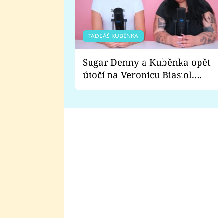
TADEÁŠ KUBĚNKA
Sugar Denny a Kuběnka opět
útočí na Veronicu Biasiol.
Proč je podle nich falešná a
lže o své nevěře?