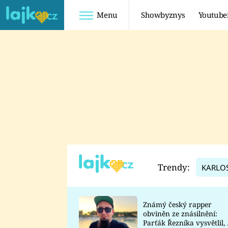
Menu
Showbyznys
Youtube
Youtuberky
Youtubeři
SHOPAHOLICADEL
FATTYPILLOW
ANNA ŠULC
FREESCOOT
SUGAR DENNY
ADAM KAJUMI
LADUŠKA
TADEÁŠ KUBĚNKA
DOMINIKA
DATEL
Trendy:
KARLO
MYSLIVCOVÁ
Známý český rapper
obviněn ze znásilnění:
Parťák Řezníka vysvětlil, 