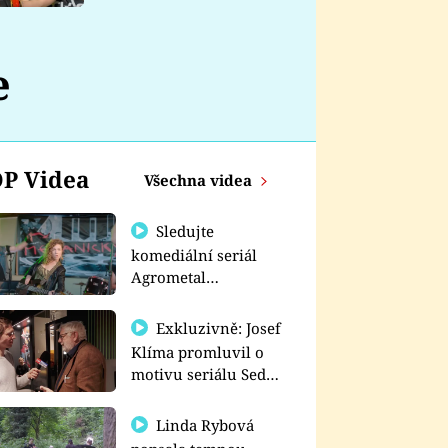
nemá
e
P Videa
Všechna videa
Sledujte
komediální seriál
Agrometal
exkluzivně na
prima+
Exkluzivně: Josef
Klíma promluvil o
motivu seriálu Sedm
schodů k moci
Linda Rybová