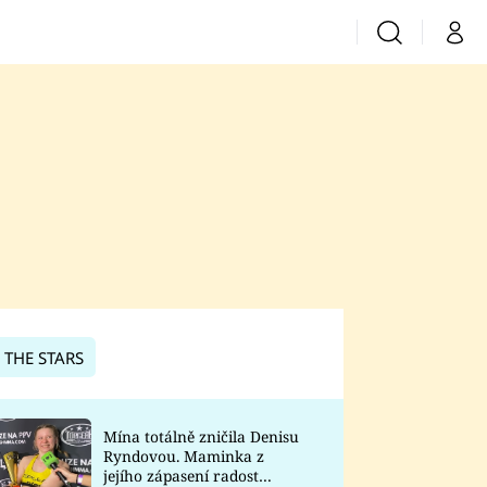
Vyhledávání
Můj 
Prima+
CNN Prima News
Prima Fresh
Prima Living
Prima Zoom
 THE STARS
Prima Lajk
Mína totálně zničila Denisu
Ryndovou. Maminka z
Sledujte nás
jejího zápasení radost