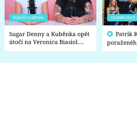
TADEÁŠ KUBĚNKA
SHOWBYZNYS
Sugar Denny a Kuběnka opět
Patrik Kincl se zastal
útočí na Veronicu Biasiol.
poraženéh
Proč je podle nich falešná a
fanoušci n
lže o své nevěře?