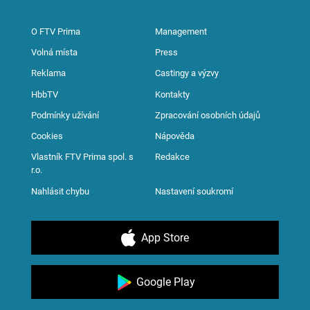
O FTV Prima
Management
Volná místa
Press
Reklama
Castingy a výzvy
HbbTV
Kontakty
Podmínky užívání
Zpracování osobních údajů
Cookies
Nápověda
Vlastník FTV Prima spol. s
Redakce
r.o.
Nahlásit chybu
Nastavení soukromí
App Store
Google Play