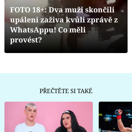
Sex a vztahy
FOTO 18+: Dva muži skončili
Videa
upáleni zaživa kvůli zprávě z
WhatsAppu! Co měli
Sledujte prima+
provést?
Přihlášení
Sledujte nás
PŘEČTĚTE SI TAKÉ