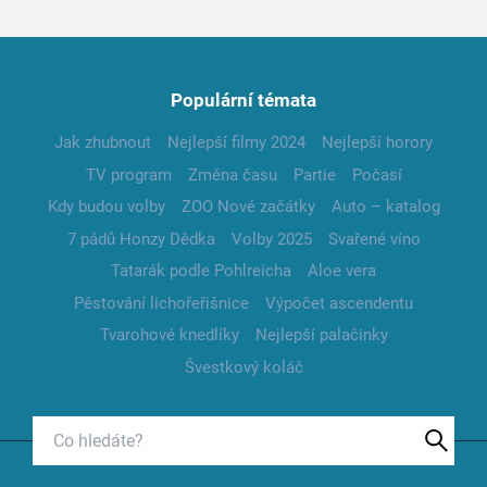
Populární témata
Jak zhubnout
Nejlepší filmy 2024
Nejlepší horory
TV program
Změna času
Partie
Počasí
Kdy budou volby
ZOO Nové začátky
Auto – katalog
7 pádů Honzy Dědka
Volby 2025
Svařené víno
Tatarák podle Pohlreicha
Aloe vera
Pěstování lichořeřišnice
Výpočet ascendentu
Tvarohové knedlíky
Nejlepší palačinky
Švestkový koláč