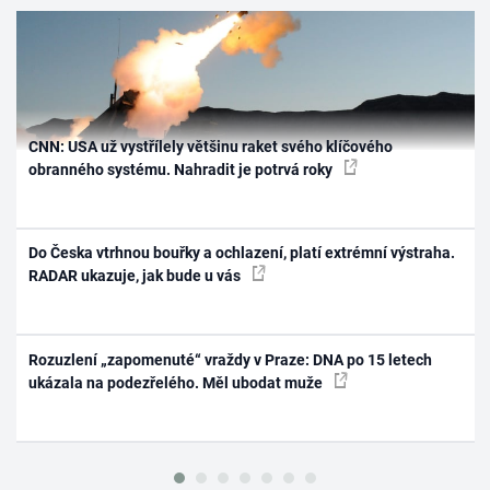
CNN: USA už vystřílely většinu raket svého klíčového
obranného systému. Nahradit je potrvá roky
Do Česka vtrhnou bouřky a ochlazení, platí extrémní výstraha.
RADAR ukazuje, jak bude u vás
Rozuzlení „zapomenuté“ vraždy v Praze: DNA po 15 letech
ukázala na podezřelého. Měl ubodat muže