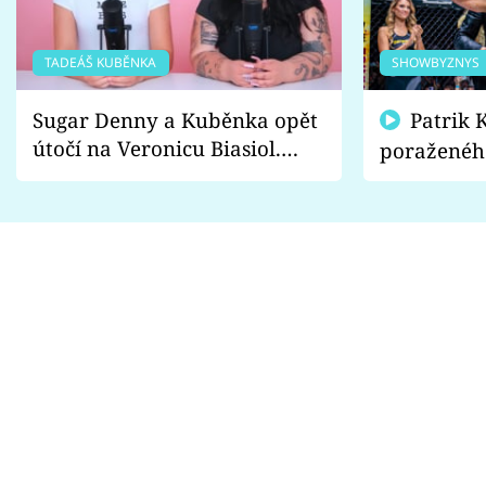
TADEÁŠ KUBĚNKA
SHOWBYZNYS
Sugar Denny a Kuběnka opět
Patrik Kincl se zastal
útočí na Veronicu Biasiol.
poraženéh
Proč je podle nich falešná a
fanoušci n
lže o své nevěře?