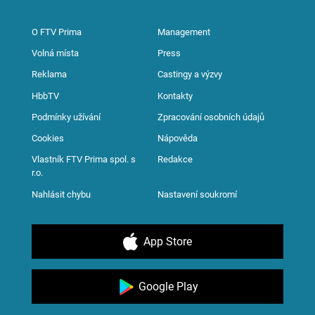
O FTV Prima
Management
Volná místa
Press
Reklama
Castingy a výzvy
HbbTV
Kontakty
Podmínky užívání
Zpracování osobních údajů
Cookies
Nápověda
Vlastník FTV Prima spol. s
Redakce
r.o.
Nahlásit chybu
Nastavení soukromí
App Store
Google Play