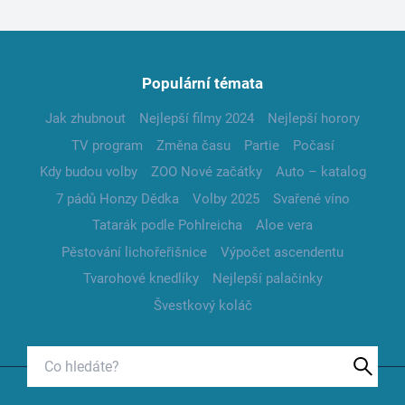
Populární témata
Jak zhubnout
Nejlepší filmy 2024
Nejlepší horory
TV program
Změna času
Partie
Počasí
Kdy budou volby
ZOO Nové začátky
Auto – katalog
7 pádů Honzy Dědka
Volby 2025
Svařené víno
Tatarák podle Pohlreicha
Aloe vera
Pěstování lichořeřišnice
Výpočet ascendentu
Tvarohové knedlíky
Nejlepší palačinky
Švestkový koláč