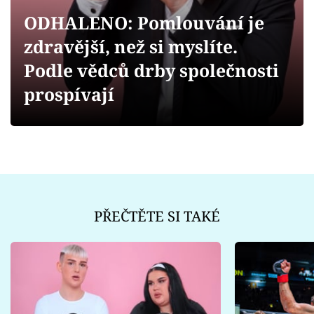
Sex a vztahy
ODHALENO: Pomlouvání je
Videa
zdravější, než si myslíte.
Podle vědců drby společnosti
Sledujte prima+
prospívají
Přihlášení
Sledujte nás
PŘEČTĚTE SI TAKÉ