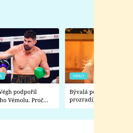
S
VIRÁLY
Bývalá pornoherečka
prozradila, co ji šokova
ho Vémolu. Proč
natáčení Euforie. Vážně
ji zápasit s ním než
bylo drsnější než hanba
 Kinclem?
filmy?