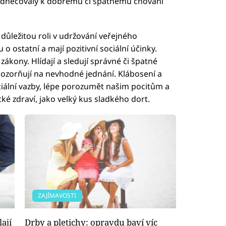
odněcovaly k dobrému či špatnému chování
důležitou roli v udržování veřejného
 o ostatní a mají pozitivní sociální účinky.
ákony. Hlídají a sledují správné či špatné
pozorňují na nevhodné jednání. Klábosení a
ální vazby, lépe porozumět našim pocitům a
ké zdraví, jako velký kus sladkého dort.
ZAJÍMAVOSTI
ají
Drby a pletichy: opravdu baví víc