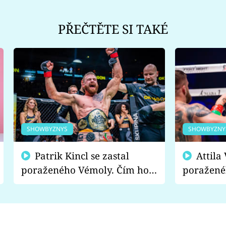
PŘEČTĚTE SI TAKÉ
SHOWBYZNYS
SHOWBYZNY
Patrik Kincl se zastal
Attila Végh podpořil
poraženého Vémoly. Čím ho
poražené
fanoušci naštvali?
chce radě
s vítězem