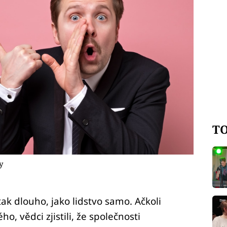
TO
y
k dlouho, jako lidstvo samo. Ačkoli
o, vědci zjistili, že společnosti