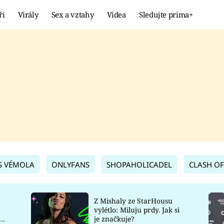
ři
Virály
Sex a vztahy
Videa
Sledujte prima+
Showbyznys
Extrém
VIRÁLY
KURIOZITY
VIDEA
KVÍZY
S VÉMOLA
ONLYFANS
SHOPAHOLICADEL
CLASH OF
Z Mishaly ze StarHousu
vylétlo: Miluju prdy. Jak si
co
je značkuje?