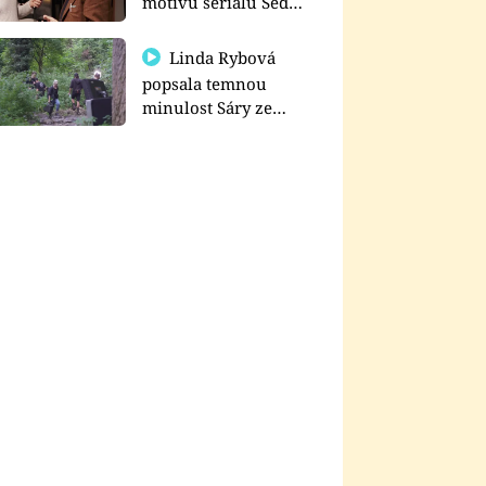
motivu seriálu Sedm
schodů k moci
Linda Rybová
popsala temnou
minulost Sáry ze
seriálu Zákony vlka