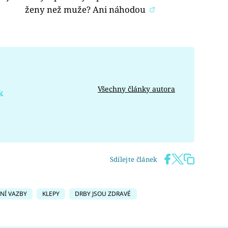
ženy než muže? Ani náhodou
Všechny články autora
k
Sdílejte článek
NÍ VAZBY
KLEPY
DRBY JSOU ZDRAVÉ