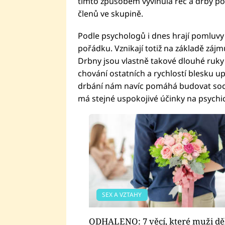
tímto způsobem vyvinula řeč a drby p
členů ve skupině.
Podle psychologů i dnes hrají pomluvy 
pořádku. Vznikají totiž na základě zájmu
Drbny jsou vlastně takové dlouhé ruky z
chování ostatních a rychlostí blesku u
drbání nám navíc pomáhá budovat soci
má stejné uspokojivé účinky na psychic
SEX A VZTAHY
ODHALENO: 7 věcí, které muži děl