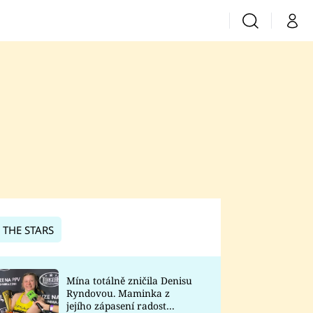
Vyhledávání
Můj 
Prima+
CNN Prima News
Prima Fresh
Prima Living
Prima Zoom
 THE STARS
Prima Lajk
Mína totálně zničila Denisu
Ryndovou. Maminka z
Sledujte nás
jejího zápasení radost