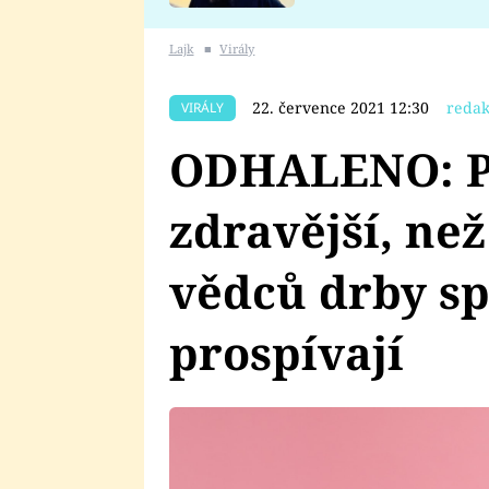
se v Plzni stalo
Lajk
■
Virály
22. července 2021 12:30
redak
VIRÁLY
ODHALENO: P
zdravější, než
vědců drby sp
prospívají