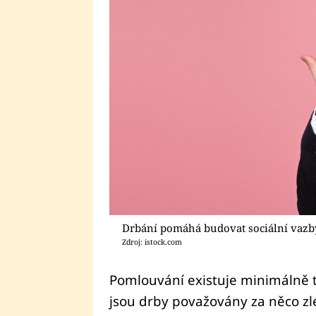
Drbání pomáhá budovat sociální vazb
Zdroj: istock.com
Pomlouvání existuje minimálně ta
jsou drby považovány za něco zléh