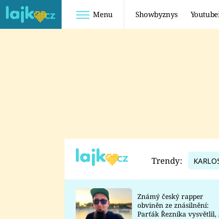
Menu
Showbyznys
Youtube
Youtuberky
Youtubeři
SHOPAHOLICADEL
FATTYPILLOW
ANNA ŠULC
FREESCOOT
SUGAR DENNY
ADAM KAJUMI
LADUŠKA
TADEÁŠ KUBĚNKA
DOMINIKA
DATEL
Trendy:
KARLO
MYSLIVCOVÁ
Známý český rapper
obviněn ze znásilnění:
Parťák Řezníka vysvětlil, 