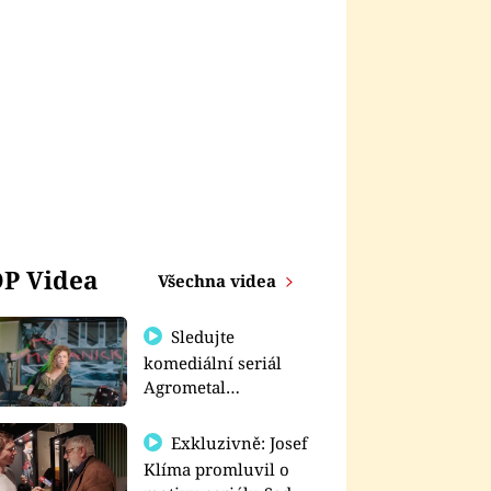
P Videa
Všechna videa
Sledujte
komediální seriál
Agrometal
exkluzivně na
prima+
Exkluzivně: Josef
Klíma promluvil o