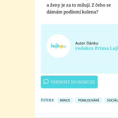
a ženy je za to milují. Z čeho se
dámám podlomí kolena?
Autor článku
redakce Prima Laj
VSTOUPIT DO DISKUZE
ŠTÍTKY
MINCE
POMLOUVÁNÍ
SOCIÁL