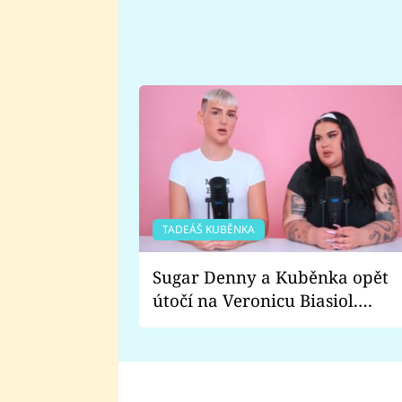
TADEÁŠ KUBĚNKA
Sugar Denny a Kuběnka opět
útočí na Veronicu Biasiol.
Proč je podle nich falešná a
lže o své nevěře?