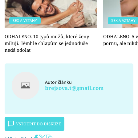
SEX A VZTAHY
SEX A VZTAHY
ODHALENO: 10 typů mužů, které ženy
ODHALENO: 5 vě
milují. Těmhle chlapům se jednoduše
pornu, ale nikd
nedá odolat
Autor článku
brejsova.t@gmail.com
VSTOUPIT DO DISKUZE