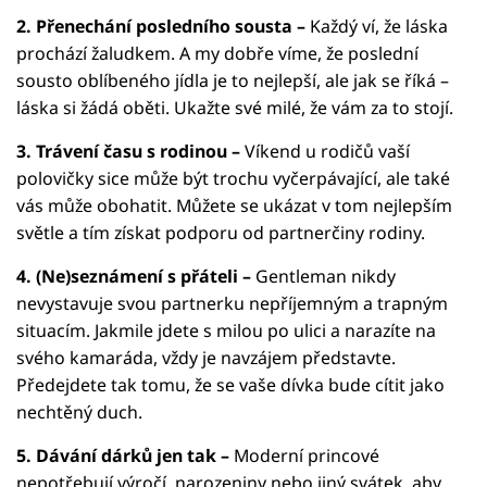
2. Přenechání posledního sousta –
Každý ví, že láska
prochází žaludkem. A my dobře víme, že poslední
sousto oblíbeného jídla je to nejlepší, ale jak se říká –
láska si žádá oběti. Ukažte své milé, že vám za to stojí.
3. Trávení času s rodinou –
Víkend u rodičů vaší
polovičky sice může být trochu vyčerpávající, ale také
vás může obohatit. Můžete se ukázat v tom nejlepším
světle a tím získat podporu od partnerčiny rodiny.
4. (Ne)seznámení s přáteli –
Gentleman nikdy
nevystavuje svou partnerku nepříjemným a trapným
situacím. Jakmile jdete s milou po ulici a narazíte na
svého kamaráda, vždy je navzájem představte.
Předejdete tak tomu, že se vaše dívka bude cítit jako
nechtěný duch.
5. Dávání dárků jen tak –
Moderní princové
nepotřebují výročí, narozeniny nebo jiný svátek, aby