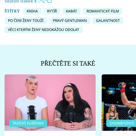
Sdílejte článek
ŠTÍTKY
KNIHA
RYTÍŘ
KABÁT
ROMANTICKÝ FILM
PO ČEM ŽENY TOUŽÍ
PRAVÝ GENTLEMAN
GALANTNOST
VĚCI KTERÝM ŽENY NEDOKÁŽOU ODOLAT
PŘEČTĚTE SI TAKÉ
TADEÁŠ KUBĚNKA
SHOWBYZNYS