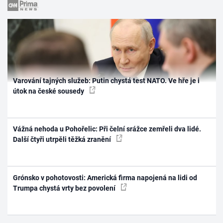
Varování tajných služeb: Putin chystá test NATO. Ve hře je i
útok na české sousedy
Vážná nehoda u Pohořelic: Při čelní srážce zemřeli dva lidé.
Další čtyři utrpěli těžká zranění
Grónsko v pohotovosti: Americká firma napojená na lidi od
Trumpa chystá vrty bez povolení