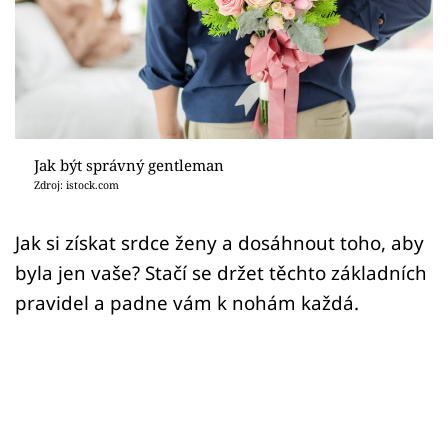
Sex a vztahy
Videa
Sledujte prima+
Přihlášení
Jak být správný gentleman
Zdroj: istock.com
Sledujte nás
Jak si získat srdce ženy a dosáhnout toho, aby
byla jen vaše? Stačí se držet těchto základních
pravidel a padne vám k nohám každá.