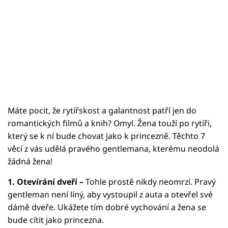
Máte pocit, že rytířskost a galantnost patří jen do
romantických filmů a knih? Omyl. Žena touží po rytíři,
který se k ní bude chovat jako k princezně. Těchto 7
věcí z vás udělá pravého gentlemana, kterému neodolá
žádná žena!
1. Otevírání dveří –
Tohle prostě nikdy neomrzí. Pravý
gentleman není líný, aby vystoupil z auta a otevřel své
dámě dveře. Ukážete tím dobré vychování a žena se
bude cítit jako princezna.