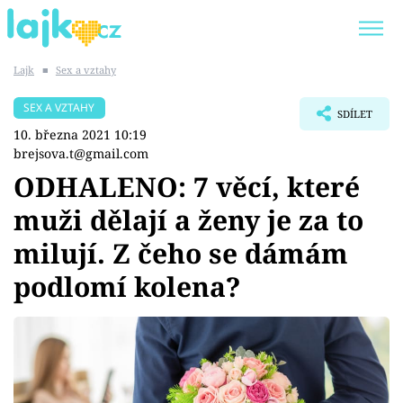
Lajk
■
Sex a vztahy
Trendy:
KARLOS VÉMOLA
ONLYFANS
SEX A VZTAHY
SDÍLET
SHOPAHOLICADEL
CLASH OF THE STARS
10. března 2021 10:19
brejsova.t@gmail.com
ODHALENO: 7 věcí, které
muži dělají a ženy je za to
Témata
milují. Z čeho se dámám
Showbyznys
podlomí kolena?
Youtubeři
Virály