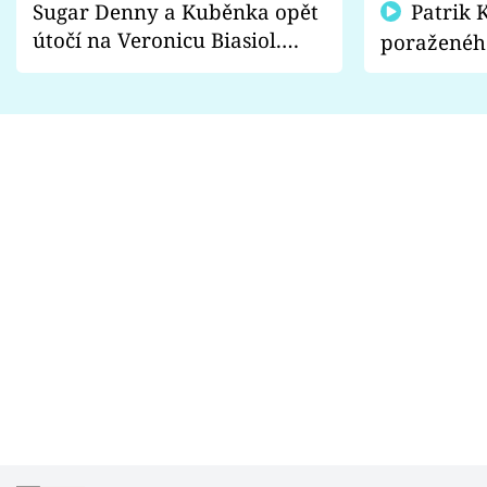
Sugar Denny a Kuběnka opět
Patrik Kincl se zastal
útočí na Veronicu Biasiol.
poraženéh
Proč je podle nich falešná a
fanoušci n
lže o své nevěře?