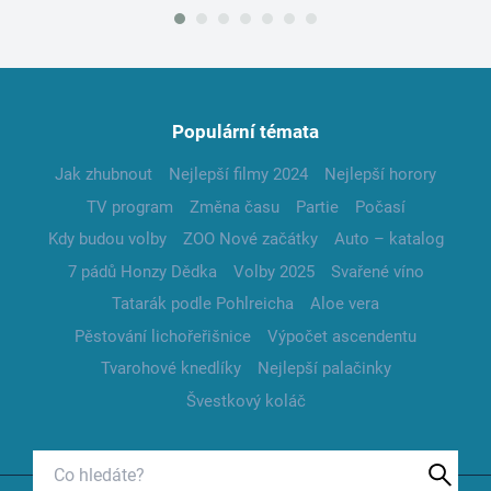
Populární témata
Jak zhubnout
Nejlepší filmy 2024
Nejlepší horory
TV program
Změna času
Partie
Počasí
Kdy budou volby
ZOO Nové začátky
Auto – katalog
7 pádů Honzy Dědka
Volby 2025
Svařené víno
Tatarák podle Pohlreicha
Aloe vera
Pěstování lichořeřišnice
Výpočet ascendentu
Tvarohové knedlíky
Nejlepší palačinky
Švestkový koláč