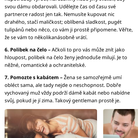
svou dámu obdarovali. Udělejte čas od času své
partnerce radost jen tak. Nemusíte kupovat nic
drahého, stačí maličkost; oblíbená sladkost, pugét
tulipánů nebo něco, co vám ji prostě připomene. Věřte,
že se vám to několikanásobně vrátí.
6. Polibek na čelo –
Ačkoli to pro vás může znít jako
hloupost, polibek na čelo ženy jednoduše milují. Je to
něžné, romantické a ochranitelské.
7. Pomozte s kabátem –
Žena se samozřejmě umí
obléct sama, ale tady nejde o neschopnost. Dobře
vychovaný muž vždy podrží dámě kabát nebo nabídne
svůj, pokud je jí zima. Takový gentleman prostě je.