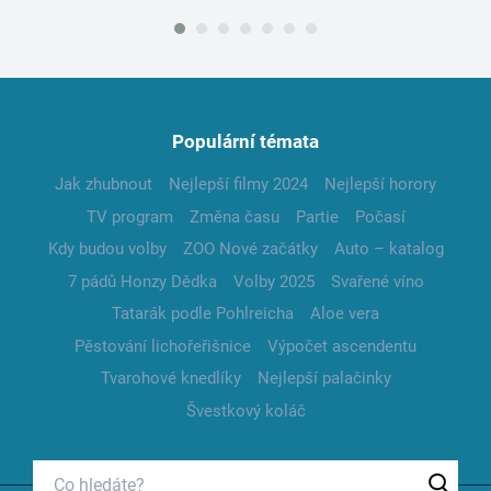
Populární témata
Jak zhubnout
Nejlepší filmy 2024
Nejlepší horory
TV program
Změna času
Partie
Počasí
Kdy budou volby
ZOO Nové začátky
Auto – katalog
7 pádů Honzy Dědka
Volby 2025
Svařené víno
Tatarák podle Pohlreicha
Aloe vera
Pěstování lichořeřišnice
Výpočet ascendentu
Tvarohové knedlíky
Nejlepší palačinky
Švestkový koláč