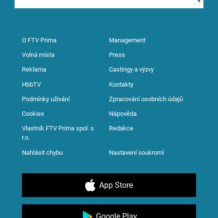
O FTV Prima
Management
Volná místa
Press
Reklama
Castingy a výzvy
HbbTV
Kontakty
Podmínky užívání
Zpracování osobních údajů
Cookies
Nápověda
Vlastník FTV Prima spol. s
Redakce
r.o.
Nahlásit chybu
Nastavení soukromí
App Store
Google Play