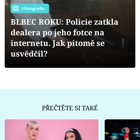
Sex a vztahy
4 fotografie
Videa
BLBEC ROKU: Policie zatkla
dealera po jeho fotce na
Sledujte prima+
internetu. Jak pitomě se
Přihlášení
usvědčil?
Sledujte nás
PŘEČTĚTE SI TAKÉ