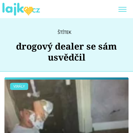
Trendy:
KARLOS VÉMOLA
ONLYFANS
ŠTÍTEK
SHOPAHOLICADEL
CLASH OF THE STARS
drogový dealer se sám
usvědčil
Témata
VIRÁLY
Showbyznys
Youtubeři
Virály