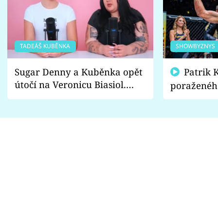
TADEÁŠ KUBĚNKA
SHOWBYZNYS
Sugar Denny a Kuběnka opět
Patrik Kincl se zastal
útočí na Veronicu Biasiol.
poraženéh
Proč je podle nich falešná a
fanoušci n
lže o své nevěře?