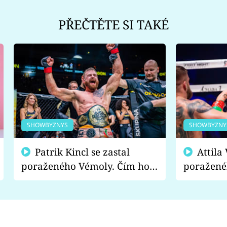
PŘEČTĚTE SI TAKÉ
SHOWBYZNYS
SHOWBYZNY
Patrik Kincl se zastal
Attila Végh podpořil
poraženého Vémoly. Čím ho
poražené
fanoušci naštvali?
chce radě
s vítězem