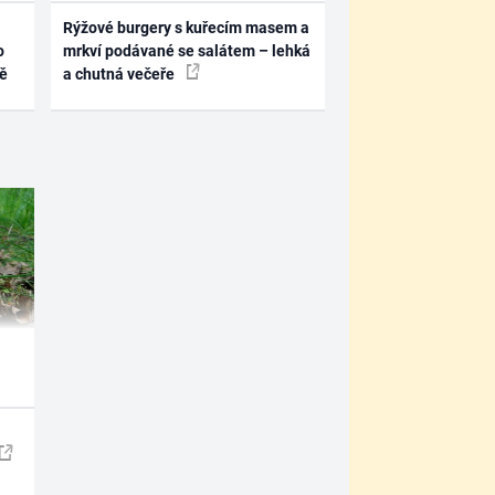
Rýžové burgery s kuřecím masem a
o
mrkví podávané se salátem – lehká
ně
a chutná večeře