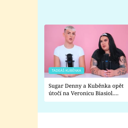
TADEÁŠ KUBĚNKA
Sugar Denny a Kuběnka opět
útočí na Veronicu Biasiol.
Proč je podle nich falešná a
lže o své nevěře?