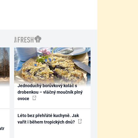
Jednoduchý borůvkový koláč s
drobenkou – vláčný moučník plný
ovoce
Léto bez přehřáté kuchyně. Jak
vařit i během tropických dnů?
atr