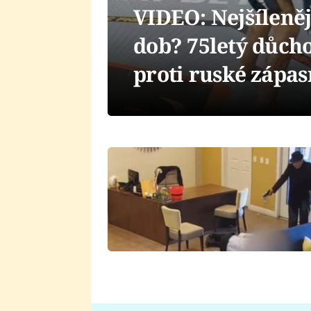
VIDEO: Nejšíleně
dob? 75letý důcho
proti ruské zápas