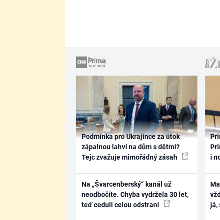
Podmínka pro Ukrajince za útok
Pri
zápalnou lahví na dům s dětmi?
Pri
Tejc zvažuje mimořádný zásah
i n
Na „Švarcenberský“ kanál už
Ma
neodbočíte. Chyba vydržela 30 let,
vž
teď ceduli celou odstraní
já,