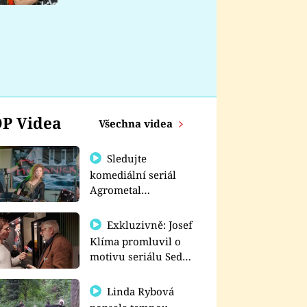
nemá
P Videa
Všechna videa
Sledujte
komediální seriál
Agrometal
exkluzivně na
prima+
Exkluzivně: Josef
Klíma promluvil o
motivu seriálu Sedm
schodů k moci
Linda Rybová