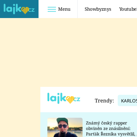
Menu
Showbyznys
Youtube
Youtuberky
Youtubeři
SHOPAHOLICADEL
FATTYPILLOW
ANNA ŠULC
FREESCOOT
SUGAR DENNY
ADAM KAJUMI
LADUŠKA
TADEÁŠ KUBĚNKA
DOMINIKA
DATEL
Trendy:
KARLO
MYSLIVCOVÁ
Známý český rapper
obviněn ze znásilnění:
Parťák Řezníka vysvětlil, 