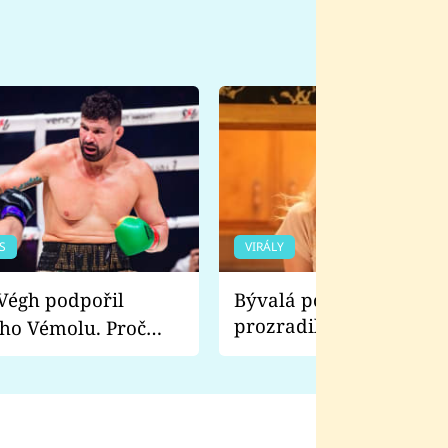
S
VIRÁLY
Bývalá pornoherečka
prozradila, co ji šokova
ho Vémolu. Proč
natáčení Euforie. Vážně
ji zápasit s ním než
bylo drsnější než hanba
 Kinclem?
filmy?