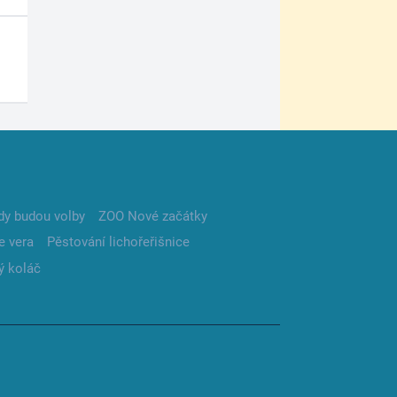
dy budou volby
ZOO Nové začátky
e vera
Pěstování lichořeřišnice
ý koláč