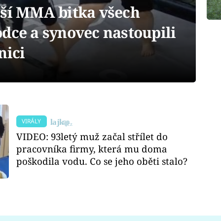
jší MMA bitka všech
dce a synovec nastoupili
nici
VIRÁLY
VIDEO: 93letý muž začal střílet do
pracovníka firmy, která mu doma
poškodila vodu. Co se jeho oběti stalo?