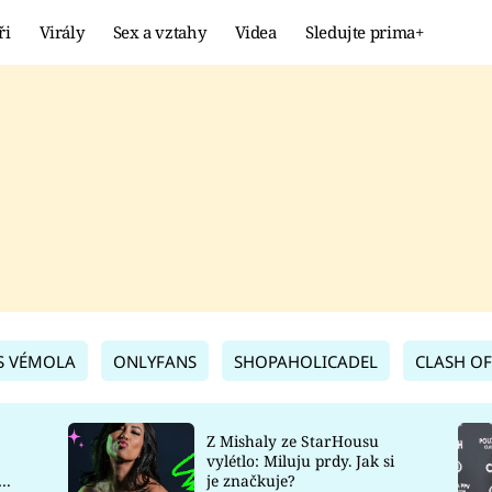
ři
Virály
Sex a vztahy
Videa
Sledujte prima+
Showbyznys
Extrém
VIRÁLY
KURIOZITY
VIDEA
KVÍZY
S VÉMOLA
ONLYFANS
SHOPAHOLICADEL
CLASH OF
Z Mishaly ze StarHousu
vylétlo: Miluju prdy. Jak si
co
je značkuje?