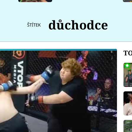
důchodce
ŠTÍTEK
TO