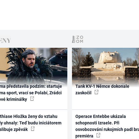
ma představila podzim: startuje
Tank KV-1 Němce dokonale
ma sport, vrací se Polabí, Zrádci
zaskočil
ové kriminálky
thiase Hložka ženy do vztahu
Operace Entebbe ukázala
dy uhnaly: Teď budu iniciátorem
schopnosti Izraele. Při
 slibuje zpěvák
osvobozování rukojmích padl br
premiéra