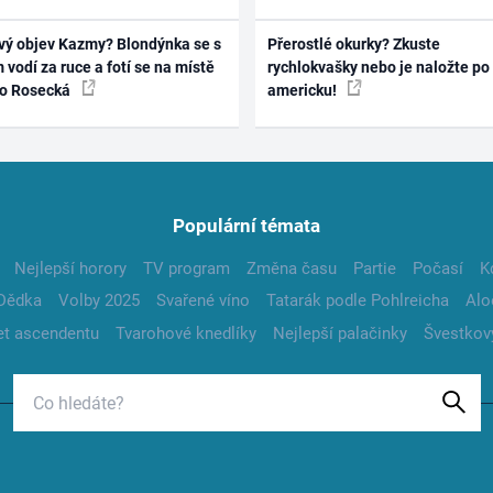
vý objev Kazmy? Blondýnka se s
Přerostlé okurky? Zkuste
 vodí za ruce a fotí se na místě
rychlokvašky nebo je naložte po
ko Rosecká
americku!
Populární témata
Nejlepší horory
TV program
Změna času
Partie
Počasí
K
Dědka
Volby 2025
Svařené víno
Tatarák podle Pohlreicha
Alo
t ascendentu
Tvarohové knedlíky
Nejlepší palačinky
Švestkov