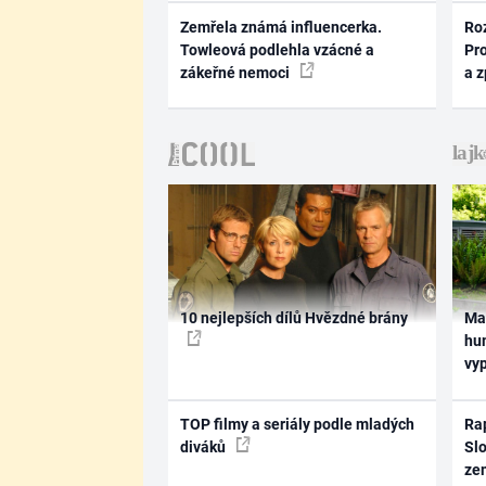
Zemřela známá influencerka.
Ro
Towleová podlehla vzácné a
Pr
zákeřné nemoci
a 
10 nejlepších dílů Hvězdné brány
Ma
hum
vy
TOP filmy a seriály podle mladých
Rap
diváků
Slo
ze