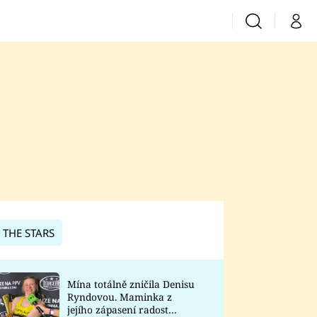
Vyhledávání
Můj 
Prima+
CNN Prima News
Prima Fresh
Prima Living
Prima Zoom
 THE STARS
Prima Lajk
Mína totálně zničila Denisu
Ryndovou. Maminka z
Sledujte nás
jejího zápasení radost