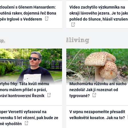
zloučení s Glenem Hansardem:
Video zachytilo výzkumníka na
outěná rakev, dojemná řeč Bona
okraji lávového jezera. Je to jak
zpěv Irglové s Vedderem
pohled do Slunce, hlásil vzruše
rtyho frky: Táta kvůli mému
Muchomůrku růžovku ani sucho
oru málem přišel o práci,
nezdolá! Jak ji rozeznat od
práví kontroverzní Řezník
tygrované?
per Vercetti vyfasoval na
V srpnu nezapomeňte přesadit
vensku 5 let vězení, pak bude ze
velkokvěté kosatce. Jak na to?
mě vyhoštěn