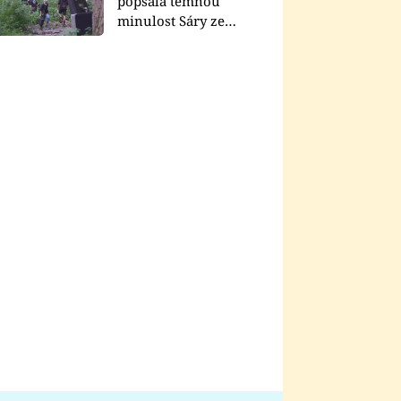
popsala temnou
minulost Sáry ze
seriálu Zákony vlka