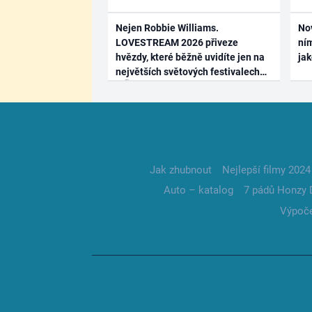
Nejen Robbie Williams.
No
LOVESTREAM 2026 přiveze
ním
hvězdy, které běžně uvidíte jen na
ja
největších světových festivalech
Jak zhubnout
Nejlepší filmy 2024
Auto – katalog
7 pádů Honzy 
Výpoče