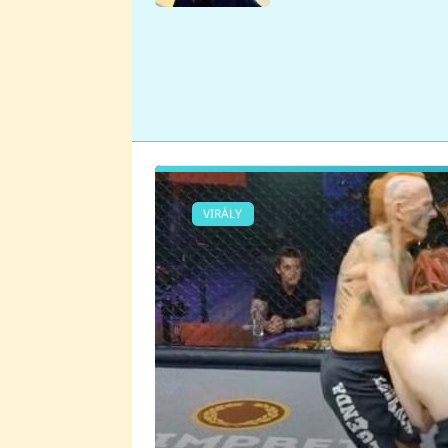
se v Plzni stalo
VIRÁLY