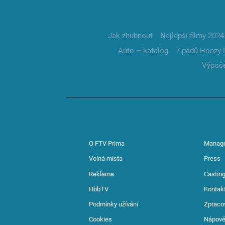
Jak zhubnout
Nejlepší filmy 2024
Auto – katalog
7 pádů Honzy 
Výpoče
O FTV Prima
Manag
Volná místa
Press
Reklama
Casting
HbbTV
Kontak
Podmínky užívání
Zpraco
Cookies
Nápov