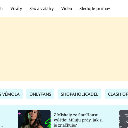
ři
Virály
Sex a vztahy
Videa
Sledujte prima+
Showbyznys
Extrém
VIRÁLY
KURIOZITY
VIDEA
KVÍZY
S VÉMOLA
ONLYFANS
SHOPAHOLICADEL
CLASH OF
Z Mishaly ze StarHousu
vylétlo: Miluju prdy. Jak si
co
je značkuje?