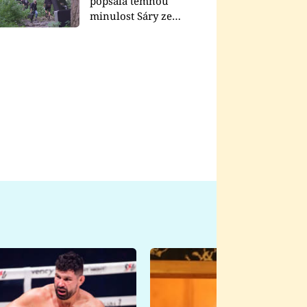
popsala temnou
minulost Sáry ze
seriálu Zákony vlka