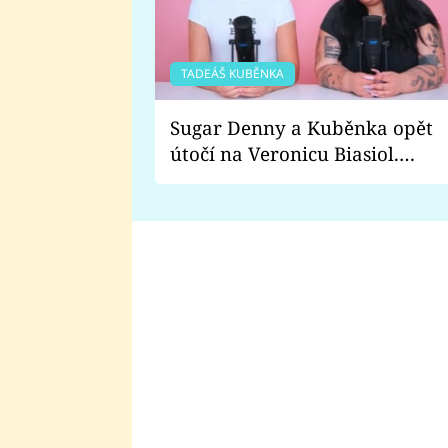
TADEÁŠ KUBĚNKA
Sugar Denny a Kuběnka opět
útočí na Veronicu Biasiol.
Proč je podle nich falešná a
lže o své nevěře?