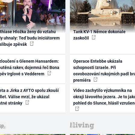
thiase Hložka ženy do vztahu
Tank KV-1 Němce dokonale
dy uhnaly: Teď budu iniciátorem
zaskočil
 slibuje zpěvák
zloučení s Glenem Hansardem:
Operace Entebbe ukázala
outěná rakev, dojemná řeč Bona
schopnosti Izraele. Při
zpěv Irglové s Vedderem
osvobozování rukojmích padl br
premiéra
ta a Jirka z AYTO spolu zkouší
Video zachytilo výzkumníka na
let. Válise mrzí, že ukázal
okraji lávového jezera. Je to jak
atné stránky
pohled do Slunce, hlásil vzruše