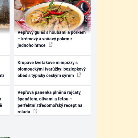
Vepřový guláš s houbami a pórkem
– krémový a voňavý pokrm z
jednoho hrnce
Křupavé květákové minipizzy s
olomouckými tvarůžky: bezlepkový
atr
oběd s typicky českým sýrem
Vepřová panenka plněná rajčaty,
o
špenátem, olivami a fetou –
ně
perfektní středomořský recept na
roládu