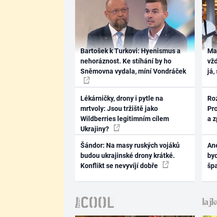
Bartošek k Turkovi: Hyenismus a
Ma
nehoráznost. Ke stíhání by ho
vž
Sněmovna vydala, míní Vondráček
já,
Lékárničky, drony i pytle na
Ro
mrtvoly: Jsou tržiště jako
Pr
Wildberries legitimním cílem
a 
Ukrajiny?
Šándor: Na masy ruských vojáků
Ane
budou ukrajinské drony krátké.
byd
Konflikt se nevyvíjí dobře
šp