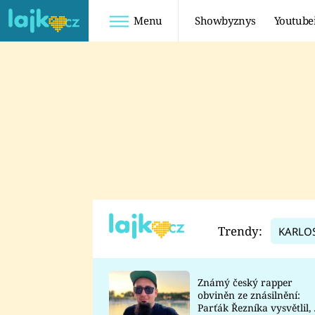
Menu
Showbyznys
Youtube
Youtuberky
Youtubeři
SHOPAHOLICADEL
FATTYPILLOW
ANNA ŠULC
FREESCOOT
SUGAR DENNY
ADAM KAJUMI
LADUŠKA
TADEÁŠ KUBĚNKA
DOMINIKA
DATEL
Trendy:
KARLO
MYSLIVCOVÁ
Známý český rapper
obviněn ze znásilnění:
Parťák Řezníka vysvětlil, 