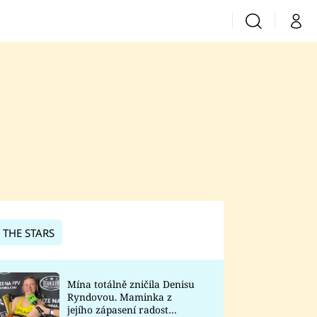
Vyhledávání
Můj 
Prima+
CNN Prima News
Prima Fresh
Prima Living
Prima Zoom
 THE STARS
Prima Lajk
Mína totálně zničila Denisu
Ryndovou. Maminka z
Sledujte nás
jejího zápasení radost