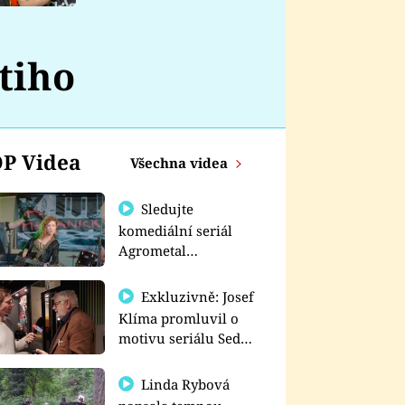
nemá
tiho
P Videa
Všechna videa
Sledujte
komediální seriál
Agrometal
exkluzivně na
prima+
Exkluzivně: Josef
Klíma promluvil o
motivu seriálu Sedm
schodů k moci
Linda Rybová