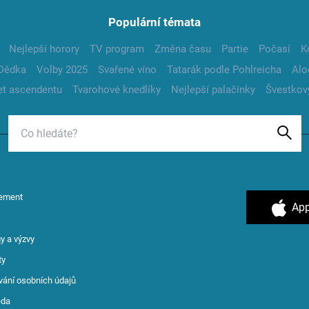
Populární témata
Nejlepší horory
TV program
Změna času
Partie
Počasí
K
Dědka
Volby 2025
Svařené víno
Tatarák podle Pohlreicha
Alo
t ascendentu
Tvarohové knedlíky
Nejlepší palačinky
Švestkov
ement
App
y a výzvy
ty
vání osobních údajů
ěda