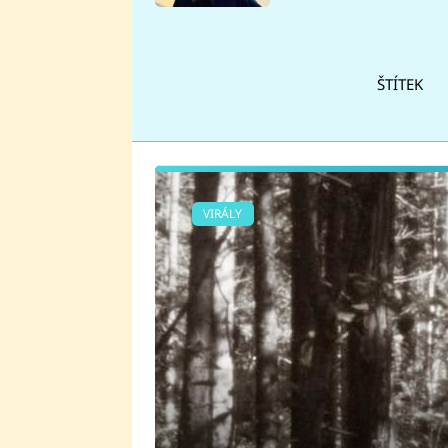
se v Plzni stalo
ŠTÍTEK
VIRÁLY