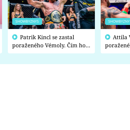
SHOWBYZNYS
SHOWBYZNY
Patrik Kincl se zastal
Attila Végh podpořil
poraženého Vémoly. Čím ho
poražené
fanoušci naštvali?
chce radě
s vítězem