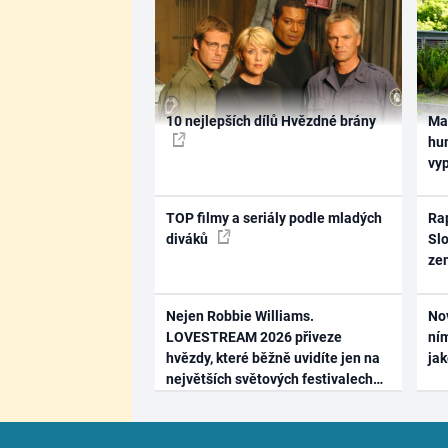
10 nejlepších dílů Hvězdné brány
Ma
hum
vy
TOP filmy a seriály podle mladých
Rap
diváků
Slo
ze
Nejen Robbie Williams.
No
LOVESTREAM 2026 přiveze
ním
hvězdy, které běžně uvidíte jen na
ja
největších světových festivalech