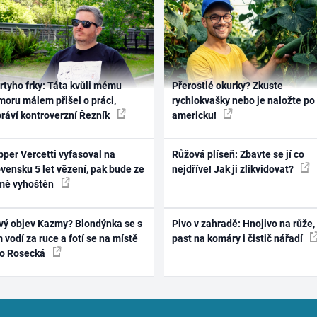
rtyho frky: Táta kvůli mému
Přerostlé okurky? Zkuste
oru málem přišel o práci,
rychlokvašky nebo je naložte po
práví kontroverzní Řezník
americku!
per Vercetti vyfasoval na
Růžová plíseň: Zbavte se jí co
vensku 5 let vězení, pak bude ze
nejdříve! Jak ji zlikvidovat?
mě vyhoštěn
vý objev Kazmy? Blondýnka se s
Pivo v zahradě: Hnojivo na růže,
 vodí za ruce a fotí se na místě
past na komáry i čistič nářadí
ko Rosecká