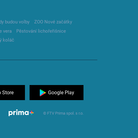
dy budou volby
ZOO Nové začátky
e vera
Pěstování lichořeřišnice
ý koláč
 Store
Google Play
© FTV Prima spol. s r.o.