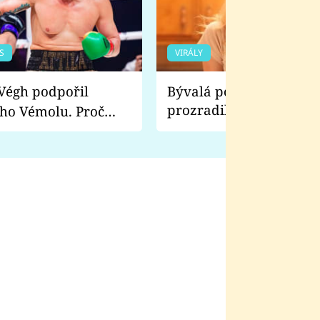
S
VIRÁLY
Bývalá pornoherečka
prozradila, co ji šokova
ho Vémolu. Proč
natáčení Euforie. Vážně
ji zápasit s ním než
bylo drsnější než hanba
 Kinclem?
filmy?