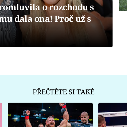
romluvila o rozchodu s
mu dala ona! Proč už s
PŘEČTĚTE SI TAKÉ