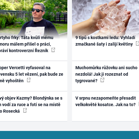
rtyho frky: Táta kvůli mému
9 tipů s kostkami ledu: Vyhladí
oru málem přišel o práci,
zmačkané šaty i zalijí květiny
práví kontroverzní Řezník
per Vercetti vyfasoval na
Muchomůrku růžovku ani sucho
vensku 5 let vězení, pak bude ze
nezdolá! Jak ji rozeznat od
mě vyhoštěn
tygrované?
vý objev Kazmy? Blondýnka se s
V srpnu nezapomeňte přesadit
 vodí za ruce a fotí se na místě
velkokvěté kosatce. Jak na to?
ko Rosecká