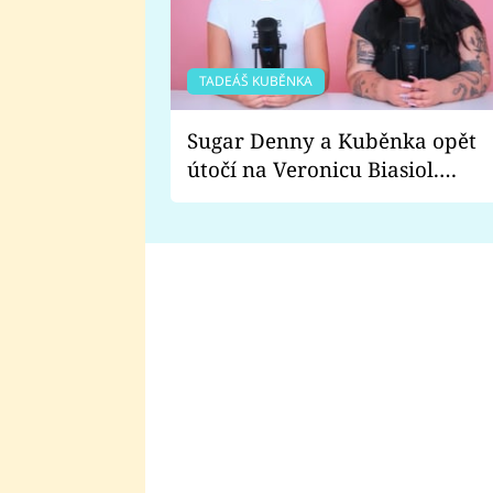
TADEÁŠ KUBĚNKA
Sugar Denny a Kuběnka opět
útočí na Veronicu Biasiol.
Proč je podle nich falešná a
lže o své nevěře?