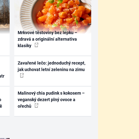
Mrkvové těstoviny bez lepku –
zdravá a originální alternativa
klasiky
Zavařené lečo: jednoduchý recept,
jak uchovat letní zeleninu na zimu
atr
Malinový chia pudink s kokosem –
o
veganský dezert plný ovoce a
ně
ořechů