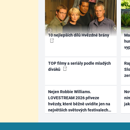
10 nejlepších dílů Hvězdné brány
Ma
hum
vy
TOP filmy a seriály podle mladých
Rap
diváků
Slo
ze
Nejen Robbie Williams.
No
LOVESTREAM 2026 přiveze
ním
hvězdy, které běžně uvidíte jen na
ja
největších světových festivalech