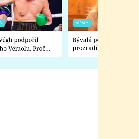
S
VIRÁLY
Bývalá pornoherečka
prozradila, co ji šokova
ho Vémolu. Proč
natáčení Euforie. Vážně
ji zápasit s ním než
bylo drsnější než hanba
 Kinclem?
filmy?