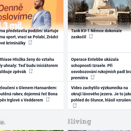
ma představila podzim: startuje
Tank KV-1 Němce dokonale
ma sport, vrací se Polabí, Zrádci
zaskočil
ové kriminálky
thiase Hložka ženy do vztahu
Operace Entebbe ukázala
dy uhnaly: Teď budu iniciátorem
schopnosti Izraele. Při
 slibuje zpěvák
osvobozování rukojmích padl br
premiéra
zloučení s Glenem Hansardem:
Video zachytilo výzkumníka na
outěná rakev, dojemná řeč Bona
okraji lávového jezera. Je to jak
zpěv Irglové s Vedderem
pohled do Slunce, hlásil vzruše