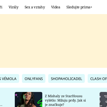
ři
Virály
Sex a vztahy
Videa
Sledujte prima+
Showbyznys
Extrém
VIRÁLY
KURIOZITY
VIDEA
KVÍZY
S VÉMOLA
ONLYFANS
SHOPAHOLICADEL
CLASH OF
Z Mishaly ze StarHousu
vylétlo: Miluju prdy. Jak si
co
je značkuje?