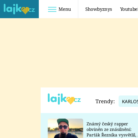
Menu
Showbyznys
Youtube
Youtuberky
Youtubeři
SHOPAHOLICADEL
FATTYPILLOW
ANNA ŠULC
FREESCOOT
SUGAR DENNY
ADAM KAJUMI
LADUŠKA
TADEÁŠ KUBĚNKA
DOMINIKA
DATEL
Trendy:
KARLO
MYSLIVCOVÁ
Známý český rapper
obviněn ze znásilnění:
Parťák Řezníka vysvětlil, 