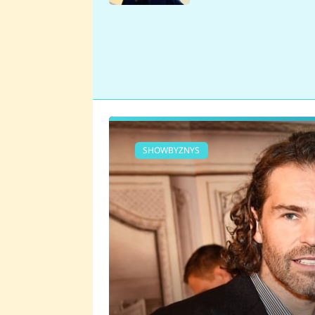
se v Plzni stalo
SHOWBYZNYS