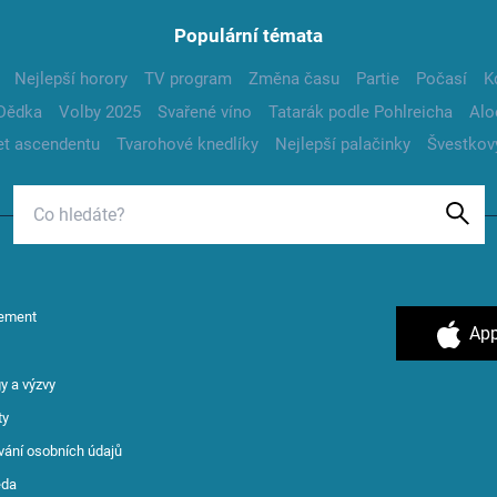
Populární témata
Nejlepší horory
TV program
Změna času
Partie
Počasí
K
Dědka
Volby 2025
Svařené víno
Tatarák podle Pohlreicha
Alo
t ascendentu
Tvarohové knedlíky
Nejlepší palačinky
Švestkov
ement
App
y a výzvy
ty
vání osobních údajů
ěda