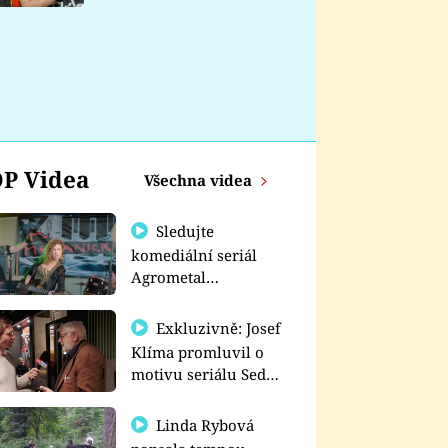
nemá
P Videa
Všechna videa
Sledujte
komediální seriál
Agrometal
exkluzivně na
prima+
Exkluzivně: Josef
Klíma promluvil o
motivu seriálu Sedm
schodů k moci
Linda Rybová