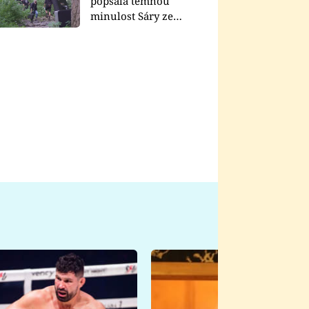
popsala temnou
minulost Sáry ze
seriálu Zákony vlka