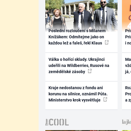
Poslední rozloučení s Milanem
Pri
Knížákem: Odmítejme jako on
Pri
každou lež a faleš, řekl Klaus
i n
Válka o hořící sklady. Ukrajinci
Ma
udeřili na Wildberries, Rusové na
vž
zemědělské zásoby
já,
Kraje nedostanou z fondu ani
Ro
korunu na silnice, oznámil Půta.
Pr
Ministerstvo krok vysvětluje
a 