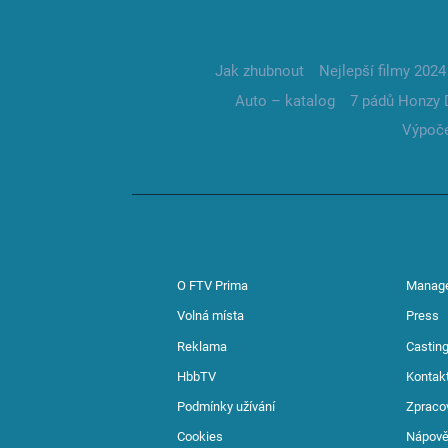
Jak zhubnout
Nejlepší filmy 2024
Auto – katalog
7 pádů Honzy 
Výpoče
O FTV Prima
Manag
Volná místa
Press
Reklama
Casting
HbbTV
Kontak
Podmínky užívání
Zpraco
Cookies
Nápov