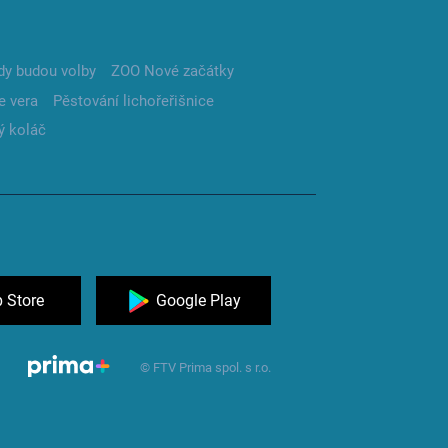
dy budou volby
ZOO Nové začátky
e vera
Pěstování lichořeřišnice
ý koláč
 Store
Google Play
© FTV Prima spol. s r.o.