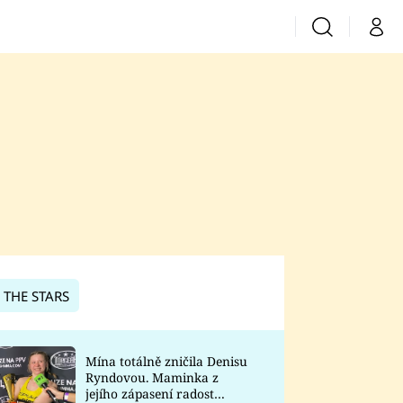
Vyhledávání
Můj 
Prima+
CNN Prima News
Prima Fresh
Prima Living
Prima Zoom
 THE STARS
Prima Lajk
Mína totálně zničila Denisu
Ryndovou. Maminka z
Sledujte nás
jejího zápasení radost