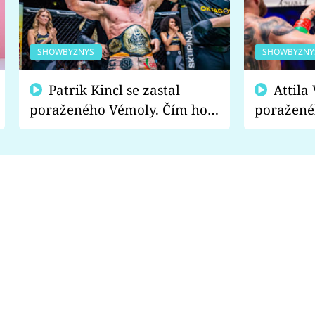
SHOWBYZNYS
SHOWBYZNY
Patrik Kincl se zastal
Attila Végh podpořil
poraženého Vémoly. Čím ho
poražené
fanoušci naštvali?
chce radě
s vítězem