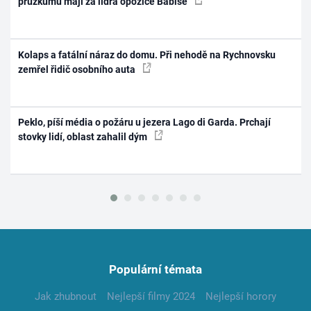
průzkumu mají za lídra opozice Babiše
Kolaps a fatální náraz do domu. Při nehodě na Rychnovsku
zemřel řidič osobního auta
Peklo, píší média o požáru u jezera Lago di Garda. Prchají
stovky lidí, oblast zahalil dým
Populární témata
Jak zhubnout
Nejlepší filmy 2024
Nejlepší horory