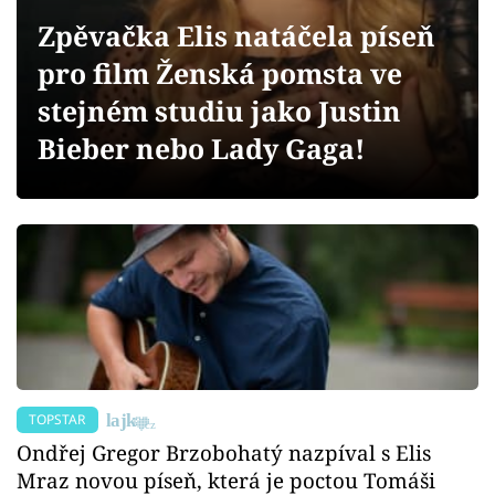
Sex a vztahy
Zpěvačka Elis natáčela píseň
Videa
pro film Ženská pomsta ve
stejném studiu jako Justin
Sledujte prima+
Bieber nebo Lady Gaga!
Přihlášení
Sledujte nás
TOPSTAR
Ondřej Gregor Brzobohatý nazpíval s Elis
Mraz novou píseň, která je poctou Tomáši