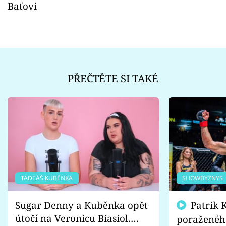
Baťovi
PŘEČTĚTE SI TAKÉ
TADEÁŠ KUBĚNKA
SHOWBYZNYS
Sugar Denny a Kuběnka opět
Patrik Kincl se zastal
útočí na Veronicu Biasiol.
poraženéh