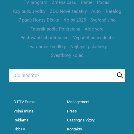
TV program
Změna času
Partie
Počasí
Kdy budou volby
ZOO Nové začátky
Auto – katalog
7 pádů Honzy Dědka
Volby 2025
Svařené víno
Tatarák podle Pohlreicha
Aloe vera
Pěstování lichořeřišnice
Výpočet ascendentu
Tvarohové knedlíky
Nejlepší palačinky
Švestkový koláč
O FTV Prima
Management
Volná místa
Press
Reklama
Castingy a výzvy
HbbTV
Kontakty