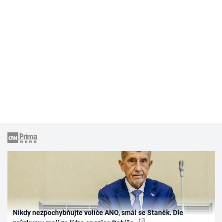
Nikdy nezpochybňujte voliče ANO, smál se Staněk. Dle