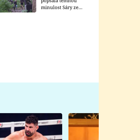
popsala temnou
minulost Sáry ze
seriálu Zákony vlka