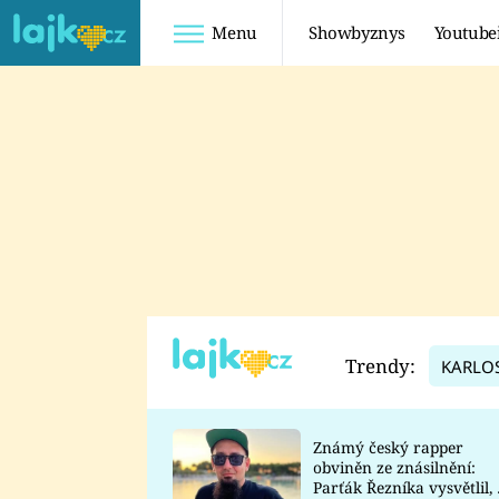
Menu
Showbyznys
Youtube
Youtuberky
Youtubeři
SHOPAHOLICADEL
FATTYPILLOW
ANNA ŠULC
FREESCOOT
SUGAR DENNY
ADAM KAJUMI
LADUŠKA
TADEÁŠ KUBĚNKA
DOMINIKA
DATEL
Trendy:
KARLO
MYSLIVCOVÁ
Známý český rapper
obviněn ze znásilnění:
Parťák Řezníka vysvětlil, 