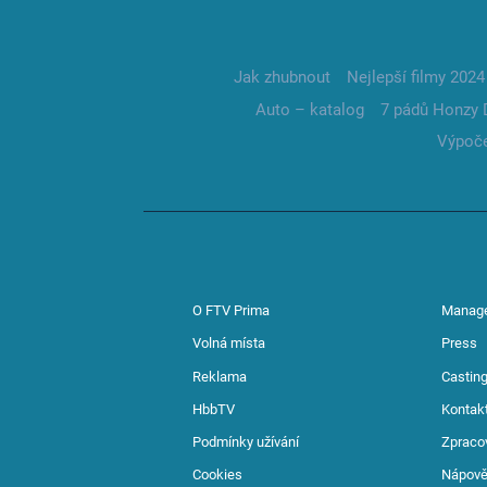
Jak zhubnout
Nejlepší filmy 2024
Auto – katalog
7 pádů Honzy 
Výpoče
O FTV Prima
Manag
Volná místa
Press
Reklama
Casting
HbbTV
Kontak
Podmínky užívání
Zpraco
Cookies
Nápov