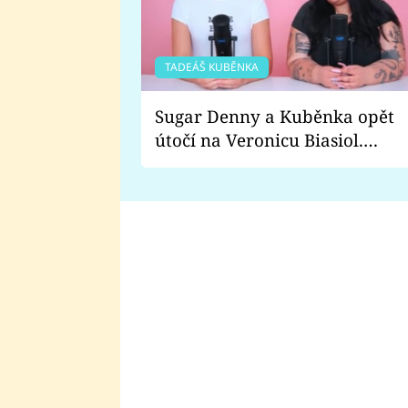
TADEÁŠ KUBĚNKA
Sugar Denny a Kuběnka opět
útočí na Veronicu Biasiol.
Proč je podle nich falešná a
lže o své nevěře?