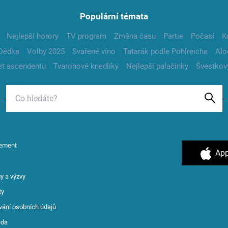
Populární témata
Nejlepší horory
TV program
Změna času
Partie
Počasí
K
Dědka
Volby 2025
Svařené víno
Tatarák podle Pohlreicha
Alo
t ascendentu
Tvarohové knedlíky
Nejlepší palačinky
Švestkov
ement
App
y a výzvy
ty
vání osobních údajů
ěda