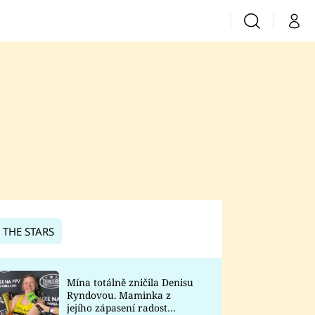
Vyhledávání
Můj 
Prima+
CNN Prima News
Prima Fresh
Prima Living
Prima Zoom
 THE STARS
Prima Lajk
Mína totálně zničila Denisu
Ryndovou. Maminka z
Sledujte nás
jejího zápasení radost