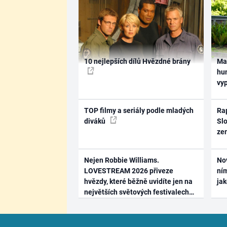
10 nejlepších dílů Hvězdné brány
Ma
hum
vy
TOP filmy a seriály podle mladých
Rap
diváků
Slo
ze
Nejen Robbie Williams.
No
LOVESTREAM 2026 přiveze
ním
hvězdy, které běžně uvidíte jen na
ja
největších světových festivalech