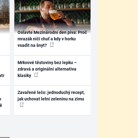
Oslavte Mezinárodní den piva: Proč
mrazák ničí chuť a kdy v horku
vsadit na šnyt?
Mrkvové těstoviny bez lepku –
zdravá a originální alternativa
atr
klasiky
Zavařené lečo: jednoduchý recept,
o
jak uchovat letní zeleninu na zimu
ně