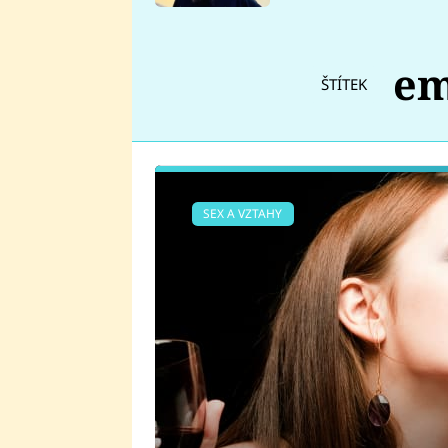
se v Plzni stalo
em
ŠTÍTEK
SEX A VZTAHY