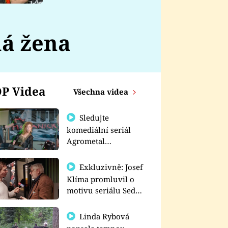
nemá
á žena
P Videa
Všechna videa
Sledujte
komediální seriál
Agrometal
exkluzivně na
prima+
Exkluzivně: Josef
Klíma promluvil o
motivu seriálu Sedm
schodů k moci
Linda Rybová