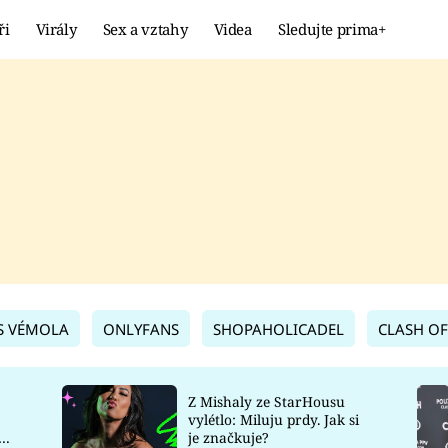
ři
Virály
Sex a vztahy
Videa
Sledujte prima+
Showbyznys
Extrém
VIRÁLY
KURIOZITY
VIDEA
KVÍZY
S VÉMOLA
ONLYFANS
SHOPAHOLICADEL
CLASH OF
Z Mishaly ze StarHousu
vylétlo: Miluju prdy. Jak si
co
je značkuje?