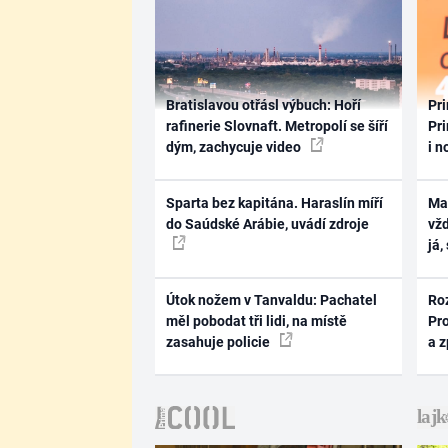
Bratislavou otřásl výbuch: Hoří
Pri
rafinerie Slovnaft. Metropolí se šíří
Pri
dým, zachycuje video
i n
Sparta bez kapitána. Haraslín míří
Ma
do Saúdské Arábie, uvádí zdroje
vž
já,
Útok nožem v Tanvaldu: Pachatel
Ro
měl pobodat tři lidi, na místě
Pr
zasahuje policie
a 