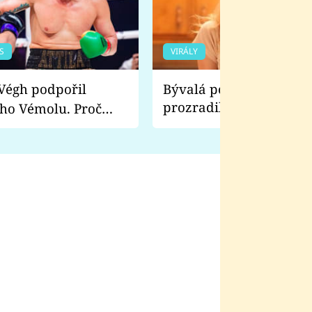
S
VIRÁLY
Bývalá pornoherečka
prozradila, co ji šokova
ho Vémolu. Proč
natáčení Euforie. Vážně
ji zápasit s ním než
bylo drsnější než hanba
 Kinclem?
filmy?