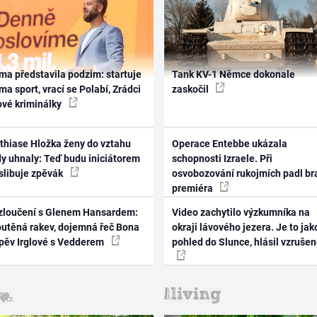
ma představila podzim: startuje
Tank KV-1 Němce dokonale
ma sport, vrací se Polabí, Zrádci
zaskočil
ové kriminálky
thiase Hložka ženy do vztahu
Operace Entebbe ukázala
dy uhnaly: Teď budu iniciátorem
schopnosti Izraele. Při
 slibuje zpěvák
osvobozování rukojmích padl br
premiéra
zloučení s Glenem Hansardem:
Video zachytilo výzkumníka na
outěná rakev, dojemná řeč Bona
okraji lávového jezera. Je to jak
zpěv Irglové s Vedderem
pohled do Slunce, hlásil vzruše