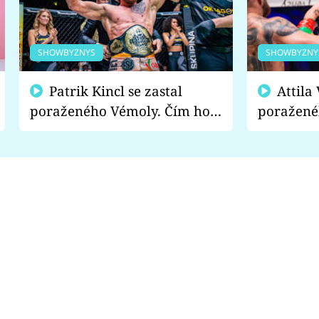
SHOWBYZNYS
SHOWBYZNY
Patrik Kincl se zastal
Attila Végh podpořil
poraženého Vémoly. Čím ho
poražené
fanoušci naštvali?
chce radě
s vítězem