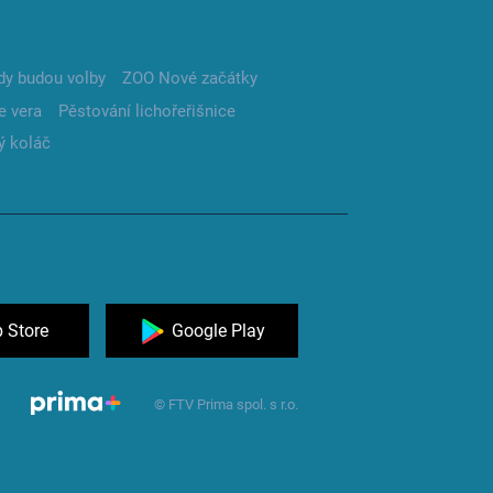
dy budou volby
ZOO Nové začátky
e vera
Pěstování lichořeřišnice
ý koláč
 Store
Google Play
© FTV Prima spol. s r.o.