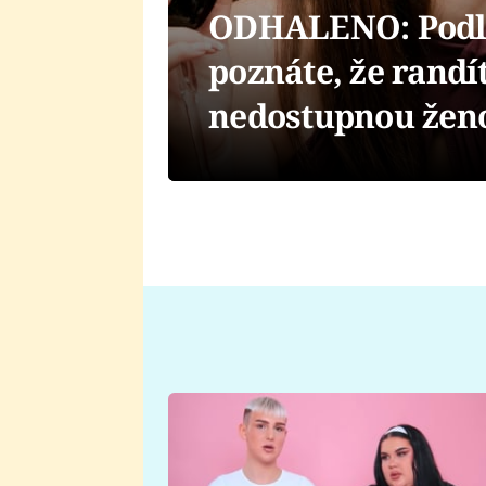
ODHALENO: Podle
poznáte, že randí
nedostupnou ženo