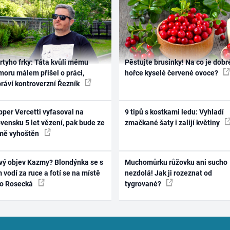
rtyho frky: Táta kvůli mému
Pěstujte brusinky! Na co je dobr
oru málem přišel o práci,
hořce kyselé červené ovoce?
práví kontroverzní Řezník
per Vercetti vyfasoval na
9 tipů s kostkami ledu: Vyhladí
vensku 5 let vězení, pak bude ze
zmačkané šaty i zalijí květiny
mě vyhoštěn
vý objev Kazmy? Blondýnka se s
Muchomůrku růžovku ani sucho
 vodí za ruce a fotí se na místě
nezdolá! Jak ji rozeznat od
ko Rosecká
tygrované?