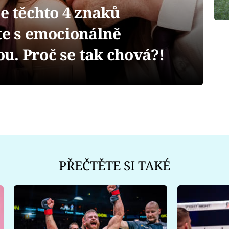
 těchto 4 znaků
te s emocionálně
u. Proč se tak chová?!
PŘEČTĚTE SI TAKÉ