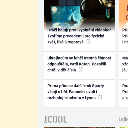
Hráči bojují proti vypínání videoher.
Pri
Tvoříme precedent i pro fyzický
Pri
svět, říká Gregorová
i n
Ukrajincům se lehčí trestná činnost
Ma
odpouštěla, tvrdí Koten. Pospíšil
vž
chtěl vidět čísla
já,
Prima přinese další krok Sparty
Ro
v boji o LM. Fanoušci uvidí i
Pr
rozhodující odvetu v Lyonu
a 