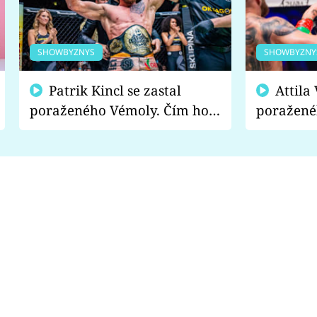
SHOWBYZNYS
SHOWBYZNY
Patrik Kincl se zastal
Attila Végh podpořil
poraženého Vémoly. Čím ho
poražené
fanoušci naštvali?
chce radě
s vítězem