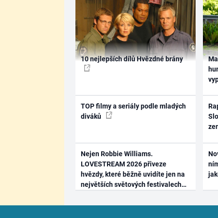
10 nejlepších dílů Hvězdné brány
Ma
hum
vy
TOP filmy a seriály podle mladých
Rap
diváků
Slo
ze
Nejen Robbie Williams.
No
LOVESTREAM 2026 přiveze
ním
hvězdy, které běžně uvidíte jen na
ja
největších světových festivalech