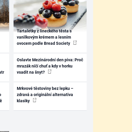
Tartaletky z lineckého těsta s
vanilkovým krémem a lesním
ovocem podle Bread Society
Oslavte Mezinárodní den piva: Proč
mrazák ničí chuť a kdy v horku
atr
vsadit na šnyt?
Mrkvové těstoviny bez lepku –
o
zdravá a originální alternativa
ně
klasiky