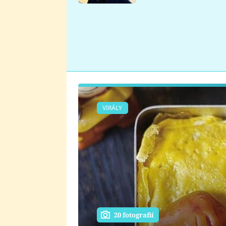
se v Plzni stalo
VIRÁLY
20 fotografií