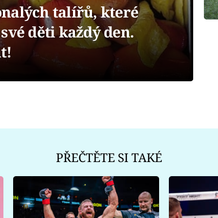
alých talířů, které
své děti každý den.
t!
PŘEČTĚTE SI TAKÉ