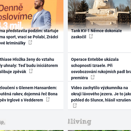
ma představila podzim: startuje
Tank KV-1 Němce dokonale
ma sport, vrací se Polabí, Zrádci
zaskočil
ové kriminálky
thiase Hložka ženy do vztahu
Operace Entebbe ukázala
dy uhnaly: Teď budu iniciátorem
schopnosti Izraele. Při
 slibuje zpěvák
osvobozování rukojmích padl br
premiéra
zloučení s Glenem Hansardem:
Video zachytilo výzkumníka na
outěná rakev, dojemná řeč Bona
okraji lávového jezera. Je to jak
zpěv Irglové s Vedderem
pohled do Slunce, hlásil vzruše