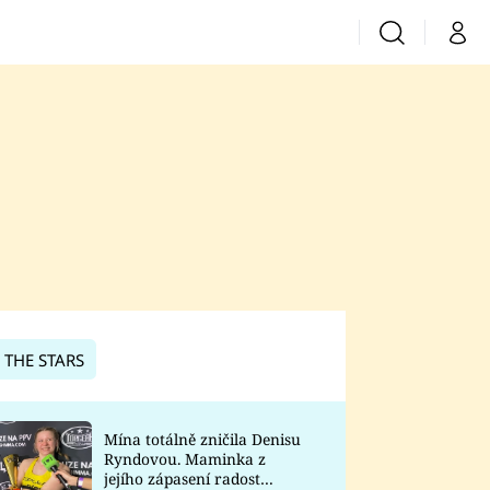
Vyhledávání
Můj 
Prima+
CNN Prima News
Prima Fresh
Prima Living
Prima Zoom
 THE STARS
Prima Lajk
Mína totálně zničila Denisu
Ryndovou. Maminka z
Sledujte nás
jejího zápasení radost