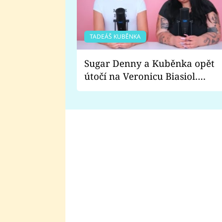
TADEÁŠ KUBĚNKA
Sugar Denny a Kuběnka opět
útočí na Veronicu Biasiol.
Proč je podle nich falešná a
lže o své nevěře?