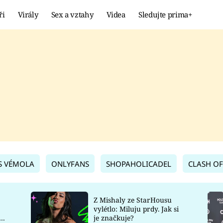
ři
Virály
Sex a vztahy
Videa
Sledujte prima+
Showbyznys
Extrém
VIRÁLY
KURIOZITY
VIDEA
KVÍZY
S VÉMOLA
ONLYFANS
SHOPAHOLICADEL
CLASH OF
Z Mishaly ze StarHousu
vylétlo: Miluju prdy. Jak si
co
je značkuje?