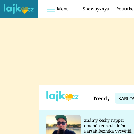
Menu
Showbyznys
Youtube
Youtuberky
Youtubeři
SHOPAHOLICADEL
FATTYPILLOW
ANNA ŠULC
FREESCOOT
SUGAR DENNY
ADAM KAJUMI
LADUŠKA
TADEÁŠ KUBĚNKA
DOMINIKA
DATEL
Trendy:
KARLO
MYSLIVCOVÁ
Známý český rapper
obviněn ze znásilnění:
Parťák Řezníka vysvětlil, 