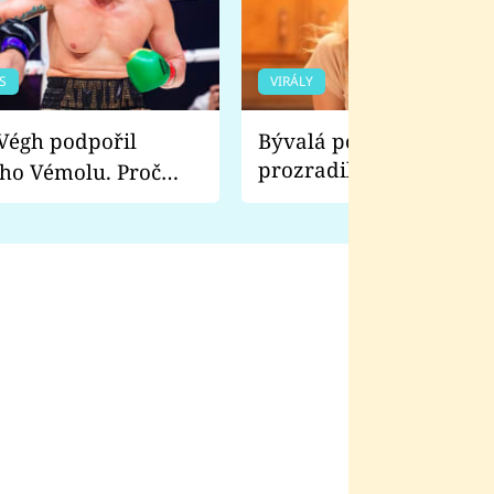
S
VIRÁLY
Bývalá pornoherečka
prozradila, co ji šokova
ho Vémolu. Proč
natáčení Euforie. Vážně
ji zápasit s ním než
bylo drsnější než hanba
 Kinclem?
filmy?