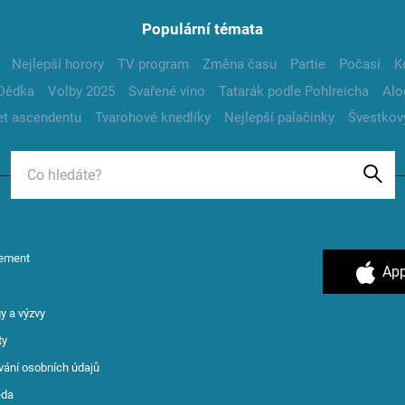
Populární témata
Nejlepší horory
TV program
Změna času
Partie
Počasí
K
Dědka
Volby 2025
Svařené víno
Tatarák podle Pohlreicha
Alo
t ascendentu
Tvarohové knedlíky
Nejlepší palačinky
Švestkov
ement
App
y a výzvy
ty
vání osobních údajů
ěda