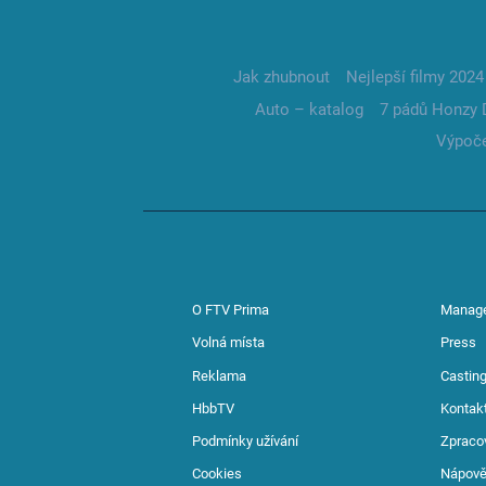
Jak zhubnout
Nejlepší filmy 2024
Auto – katalog
7 pádů Honzy 
Výpoče
O FTV Prima
Manag
Volná místa
Press
Reklama
Casting
HbbTV
Kontak
Podmínky užívání
Zpraco
Cookies
Nápov