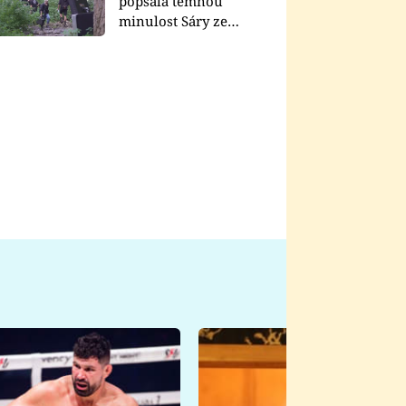
popsala temnou
minulost Sáry ze
seriálu Zákony vlka