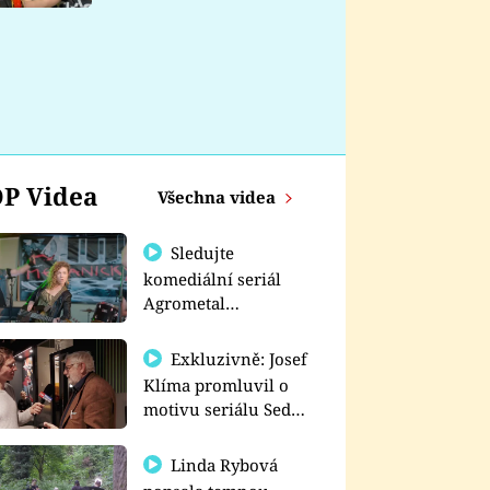
nemá
P Videa
Všechna videa
Sledujte
komediální seriál
Agrometal
exkluzivně na
prima+
Exkluzivně: Josef
Klíma promluvil o
motivu seriálu Sedm
schodů k moci
Linda Rybová