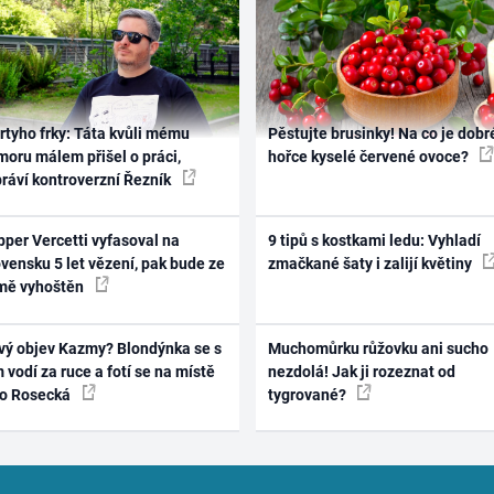
rtyho frky: Táta kvůli mému
Pěstujte brusinky! Na co je dobr
oru málem přišel o práci,
hořce kyselé červené ovoce?
práví kontroverzní Řezník
per Vercetti vyfasoval na
9 tipů s kostkami ledu: Vyhladí
vensku 5 let vězení, pak bude ze
zmačkané šaty i zalijí květiny
mě vyhoštěn
vý objev Kazmy? Blondýnka se s
Muchomůrku růžovku ani sucho
 vodí za ruce a fotí se na místě
nezdolá! Jak ji rozeznat od
ko Rosecká
tygrované?