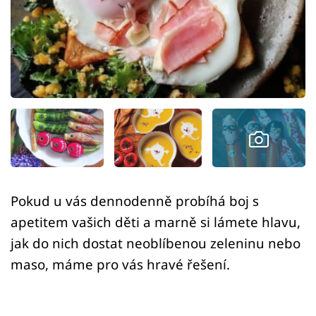
Sex a vztahy
Videa
Sledujte prima+
Přihlášení
Sledujte nás
Pokud u vás dennodenně probíhá boj s
apetitem vašich děti a marně si lámete hlavu,
jak do nich dostat neoblíbenou zeleninu nebo
maso, máme pro vás hravé řešení.