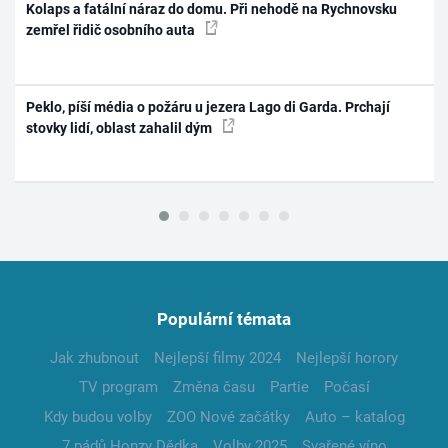
Kolaps a fatální náraz do domu. Při nehodě na Rychnovsku
zemřel řidič osobního auta
Peklo, píší média o požáru u jezera Lago di Garda. Prchají
stovky lidí, oblast zahalil dým
Populární témata
Jak zhubnout
Nejlepší filmy 2024
Nejlepší horory
TV program
Změna času
Partie
Počasí
Kdy budou volby
ZOO Nové začátky
Auto – katalog
7 pádů Honzy Dědka
Volby 2025
Svařené víno