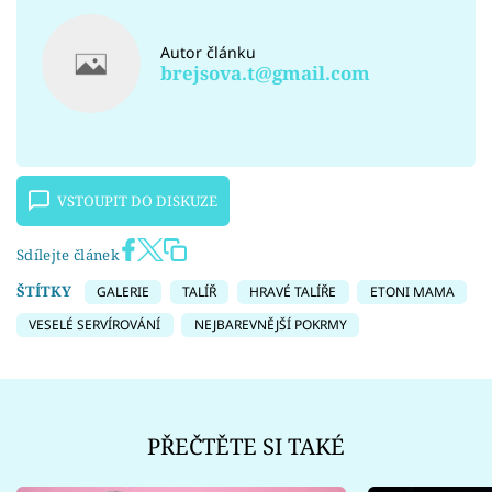
Autor článku
brejsova.t@gmail.com
VSTOUPIT DO DISKUZE
Sdílejte článek
ŠTÍTKY
GALERIE
TALÍŘ
HRAVÉ TALÍŘE
ETONI MAMA
VESELÉ SERVÍROVÁNÍ
NEJBAREVNĚJŠÍ POKRMY
PŘEČTĚTE SI TAKÉ