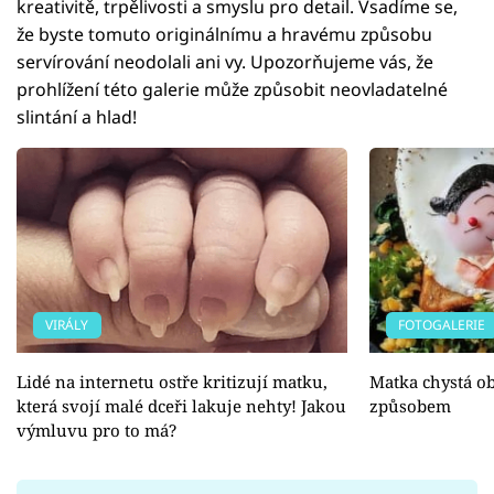
kreativitě, trpělivosti a smyslu pro detail. Vsadíme se,
že byste tomuto originálnímu a hravému způsobu
servírování neodolali ani vy. Upozorňujeme vás, že
prohlížení této galerie může způsobit neovladatelné
slintání a hlad!
VIRÁLY
FOTOGALERIE
Lidé na internetu ostře kritizují matku,
Matka chystá o
která svojí malé dceři lakuje nehty! Jakou
způsobem
výmluvu pro to má?