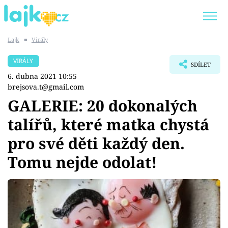
Lajk
■
Virály
Trendy:
KARLOS VÉMOLA
ONLYFANS
VIRÁLY
SDÍLET
SHOPAHOLICADEL
CLASH OF THE STARS
6. dubna 2021 10:55
brejsova.t@gmail.com
GALERIE: 20 dokonalých
talířů, které matka chystá
Témata
pro své děti každý den.
Showbyznys
Tomu nejde odolat!
Youtubeři
Virály