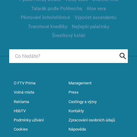
Tatarák podle Pohlreicha
Aloe vera
Pěstování lichořeřišnice
Výpočet ascendentu
Tvarohové knedlíky
Nejlepší palačinky
Švestkový koláč
O FTV Prima
Management
Volná místa
Press
Reklama
Castingy a výzvy
HbbTV
Kontakty
Podmínky užívání
Zpracování osobních údajů
Cookies
Nápověda