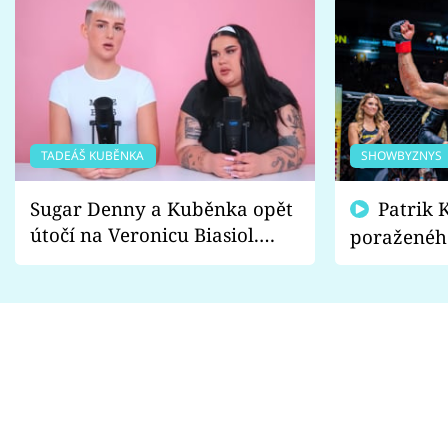
TADEÁŠ KUBĚNKA
SHOWBYZNYS
Sugar Denny a Kuběnka opět
Patrik Kincl se zastal
útočí na Veronicu Biasiol.
poraženéh
Proč je podle nich falešná a
fanoušci n
lže o své nevěře?