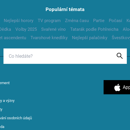
Populární témata
Nejlepší horory
TV program
Změna času
Partie
Počasí
K
Dědka
Volby 2025
Svařené víno
Tatarák podle Pohlreicha
Alo
t ascendentu
Tvarohové knedlíky
Nejlepší palačinky
Švestkov
ement
App
y a výzvy
ty
vání osobních údajů
ěda