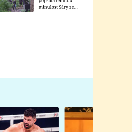
popsala temnou
minulost Sáry ze
seriálu Zákony vlka