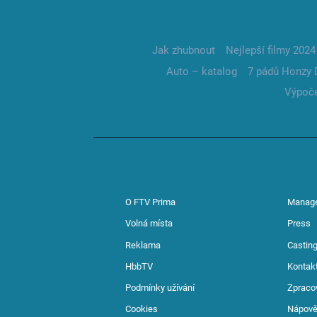
Jak zhubnout
Nejlepší filmy 2024
Auto – katalog
7 pádů Honzy 
Výpoče
O FTV Prima
Manag
Volná místa
Press
Reklama
Casting
HbbTV
Kontak
Podmínky užívání
Zpraco
Cookies
Nápov