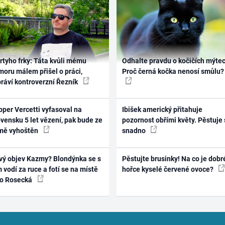
rtyho frky: Táta kvůli mému
Odhalte pravdu o kočičích mýtec
oru málem přišel o práci,
Proč černá kočka nenosí smůlu?
práví kontroverzní Řezník
per Vercetti vyfasoval na
Ibišek americký přitahuje
vensku 5 let vězení, pak bude ze
pozornost obřími květy. Pěstuje 
mě vyhoštěn
snadno
vý objev Kazmy? Blondýnka se s
Pěstujte brusinky! Na co je dobr
 vodí za ruce a fotí se na místě
hořce kyselé červené ovoce?
ko Rosecká