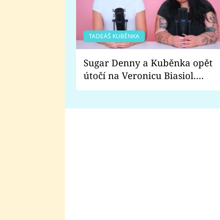
TADEÁŠ KUBĚNKA
Sugar Denny a Kuběnka opět
útočí na Veronicu Biasiol.
Proč je podle nich falešná a
lže o své nevěře?