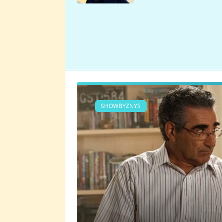
se v Plzni stalo
SHOWBYZNYS