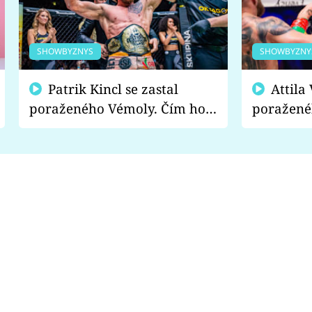
SHOWBYZNYS
SHOWBYZNY
Patrik Kincl se zastal
Attila Végh podpořil
poraženého Vémoly. Čím ho
poražené
fanoušci naštvali?
chce radě
s vítězem