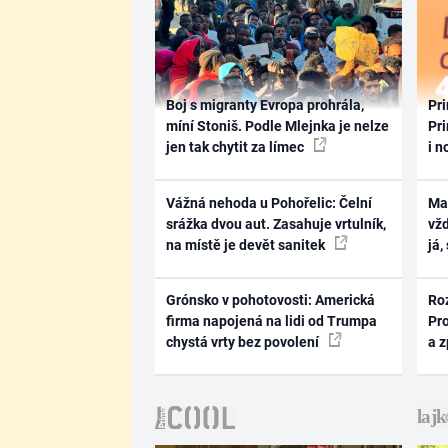
Boj s migranty Evropa prohrála,
Pri
míní Stoniš. Podle Mlejnka je nelze
Pri
jen tak chytit za límec
i n
Vážná nehoda u Pohořelic: Čelní
Ma
srážka dvou aut. Zasahuje vrtulník,
vž
na místě je devět sanitek
já,
Grónsko v pohotovosti: Americká
Ro
firma napojená na lidi od Trumpa
Pr
chystá vrty bez povolení
a 