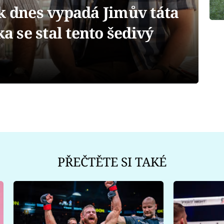
k dnes vypadá Jimův táta
ka se stal tento šedivý
PŘEČTĚTE SI TAKÉ