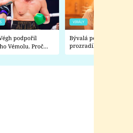
S
VIRÁLY
Bývalá pornoherečka
prozradila, co ji šokova
ho Vémolu. Proč
natáčení Euforie. Vážně
ji zápasit s ním než
bylo drsnější než hanba
 Kinclem?
filmy?