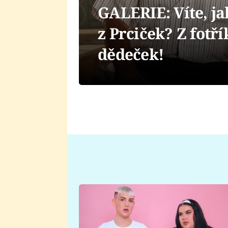
GALERIE: Víte, ja
z Prciček? Z fotří
dědeček!