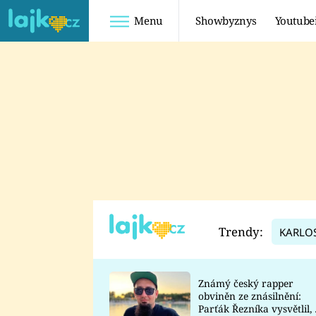
Menu
Showbyznys
Youtube
Youtuberky
Youtubeři
SHOPAHOLICADEL
FATTYPILLOW
ANNA ŠULC
FREESCOOT
SUGAR DENNY
ADAM KAJUMI
LADUŠKA
TADEÁŠ KUBĚNKA
DOMINIKA
DATEL
Trendy:
KARLO
MYSLIVCOVÁ
Známý český rapper
obviněn ze znásilnění:
Parťák Řezníka vysvětlil, 