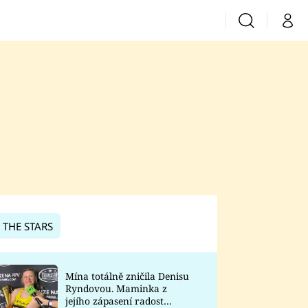
Vyhledávání
Můj 
Prima+
CNN Prima News
Prima Fresh
Prima Living
Prima Zoom
 THE STARS
Prima Lajk
Mína totálně zničila Denisu
Ryndovou. Maminka z
Sledujte nás
jejího zápasení radost