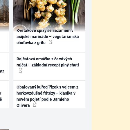
Květákové špízy se sezamem v
asijské marinádě – vegetariánská
chuťovka z grilu
Rajčatová omáčka z čerstvých
rajčat – základní recept plný chuti
atr
Obalovaný kuřecí řízek s vejcem z
o
horkovzdušné fritézy – klasika v
ně
novém pojetí podle Jamieho
Olivera