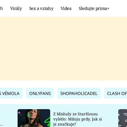
ři
Virály
Sex a vztahy
Videa
Sledujte prima+
Showbyznys
Extrém
VIRÁLY
KURIOZITY
VIDEA
KVÍZY
S VÉMOLA
ONLYFANS
SHOPAHOLICADEL
CLASH OF
Z Mishaly ze StarHousu
vylétlo: Miluju prdy. Jak si
co
je značkuje?