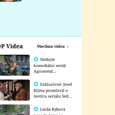
nemá
P Videa
Všechna videa
Sledujte
komediální seriál
Agrometal
exkluzivně na
prima+
Exkluzivně: Josef
Klíma promluvil o
motivu seriálu Sedm
schodů k moci
Linda Rybová