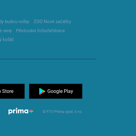
dy budou volby
ZOO Nové začátky
e vera
Pěstování lichořeřišnice
ý koláč
 Store
Google Play
© FTV Prima spol. s r.o.