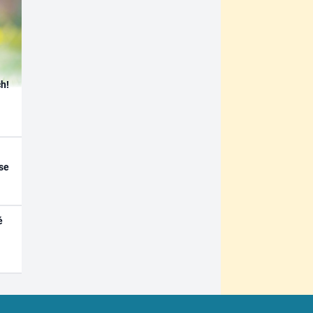
h!
se
é