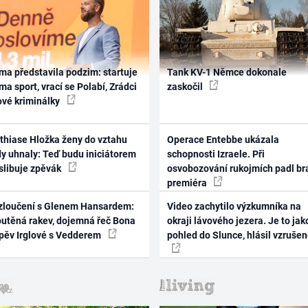
ma představila podzim: startuje
Tank KV-1 Němce dokonale
ma sport, vrací se Polabí, Zrádci
zaskočil
ové kriminálky
thiase Hložka ženy do vztahu
Operace Entebbe ukázala
dy uhnaly: Teď budu iniciátorem
schopnosti Izraele. Při
 slibuje zpěvák
osvobozování rukojmích padl br
premiéra
zloučení s Glenem Hansardem:
Video zachytilo výzkumníka na
outěná rakev, dojemná řeč Bona
okraji lávového jezera. Je to jak
zpěv Irglové s Vedderem
pohled do Slunce, hlásil vzruše