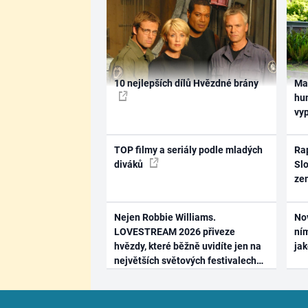
10 nejlepších dílů Hvězdné brány
Ma
hum
vy
TOP filmy a seriály podle mladých
Rap
diváků
Slo
ze
Nejen Robbie Williams.
No
LOVESTREAM 2026 přiveze
ním
hvězdy, které běžně uvidíte jen na
ja
největších světových festivalech