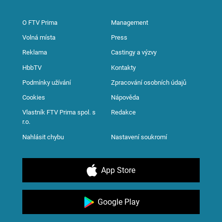
O FTV Prima
Management
Volná místa
Press
Reklama
Castingy a výzvy
HbbTV
Kontakty
Podmínky užívání
Zpracování osobních údajů
Cookies
Nápověda
Vlastník FTV Prima spol. s
Redakce
r.o.
Nahlásit chybu
Nastavení soukromí
App Store
Google Play