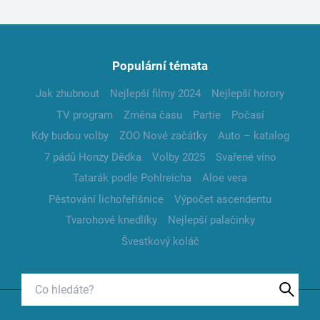
Populární témata
Jak zhubnout
Nejlepší filmy 2024
Nejlepší horory
TV program
Změna času
Partie
Počasí
Kdy budou volby
ZOO Nové začátky
Auto – katalog
7 pádů Honzy Dědka
Volby 2025
Svařené víno
Tatarák podle Pohlreicha
Aloe vera
Pěstování lichořeřišnice
Výpočet ascendentu
Tvarohové knedlíky
Nejlepší palačinky
Švestkový koláč