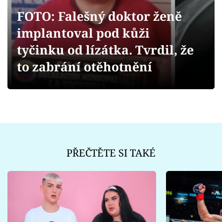
Sex a vztahy
FOTO: Falešný doktor ženě
Videa
implantoval pod kůži
tyčinku od lízátka. Tvrdil, že
Sledujte prima+
to zabrání otěhotnění
Přihlášení
Sledujte nás
PŘEČTĚTE SI TAKÉ