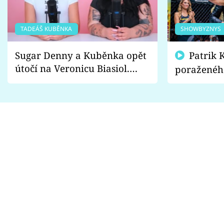
TADEÁŠ KUBĚNKA
SHOWBYZNYS
Sugar Denny a Kuběnka opět
Patrik Kincl se zastal
útočí na Veronicu Biasiol.
poraženéh
Proč je podle nich falešná a
fanoušci n
lže o své nevěře?